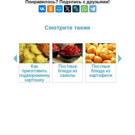
Понравилось? Поделись с друзьями!
Смотрите также
Как
Постные
Постные
Болга
приготовить
блюда из
блюда из
пере
подмороженную
свеклы
картофеля
мя
картошку