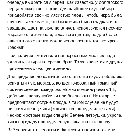
очередь выбрать сам перец. Как известно, у болгарского
перца множество сортов. Для наиболее вкусной икры
понадобятся свежие мясистые плоды, чтобы икра была
сочная. Также важно, чтобы кожица была гладкая и не
увядшая. Цвет на вкус не влияет, используются перчики
и красного, и зеленого, и желтого цветов, но для более
аппетитного оттенка можно использовать только ярко-
красный.
При наличии вмятин или подпорченных мест их надо
удалить, аккуратно срезав брак. То же касается и других
применяемых овощей и зелени.
Для придания дополнительного оттенка вкусу добавляют
репчатый лук, морковь, концентрированный томатный
сок или свежие помидоры. Можно комбинировать 1:1,
добавив к перцу кабачки или баклажаны. Некоторые
предпочитают острые блюда, в таком случае не будут
лишними перец чили (количество определяете сами),
чеснок и острые виды специй. Зелень петрушки, укропа,
кинзы придадут определённую пикантность блюду.
Всё зависит от желания и фантазии, наличия тех или