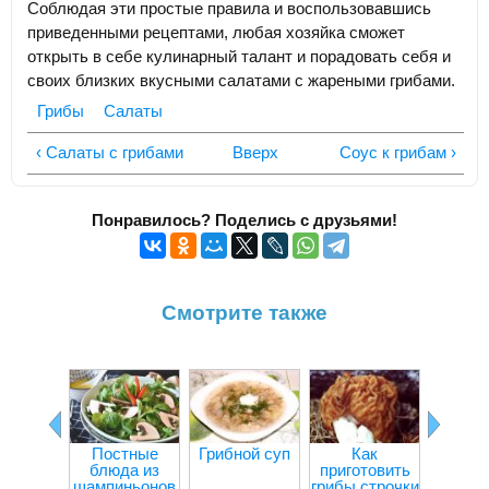
Соблюдая эти простые правила и воспользовавшись
приведенными рецептами, любая хозяйка сможет
открыть в себе кулинарный талант и порадовать себя и
своих близких вкусными салатами с жареными грибами.
Грибы
Салаты
‹ Салаты с грибами
Вверх
Соус к грибам ›
Понравилось? Поделись с друзьями!
Смотрите также
Постные
Грибной суп
Как
Ка
блюда из
приготовить
пригот
шампиньонов
грибы строчки
шампи