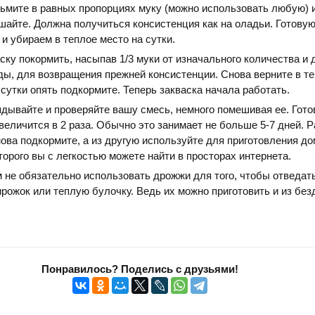
ьмите в равных пропорциях муку (можно использовать любую) и
айте. Должна получиться консистенция как на оладьи. Готову
и убираем в теплое место на сутки.
ску покормить, насыпав 1/3 муки от изначального количества и 
ды, для возвращения прежней консистенции. Снова верните в т
 сутки опять подкормите. Теперь закваска начала работать.
дывайте и проверяйте вашу смесь, немного помешивая ее. Гото
величится в 2 раза. Обычно это занимает не больше 5-7 дней. 
снова подкормите, а из другую используйте для приготовления д
торого вы с легкостью можете найти в просторах интернета.
м не обязательно использовать дрожжи для того, чтобы отведат
рожок или теплую булочку. Ведь их можно приготовить и из бе
Понравилось? Поделись с друзьями!