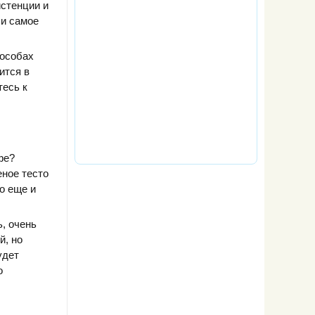
истенции и
 и самое
пособах
ится в
тесь к
фе?
еное тесто
но еще и
, очень
й, но
удет
о