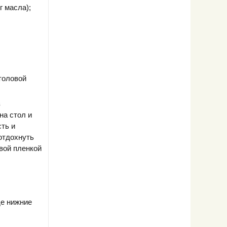
г масла);
толовой
з
на стол и
ть и
 отдохнуть
евой пленкой
де нижние