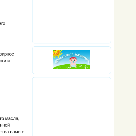
его
аварное
оги и
го масла,
янной
ества самого