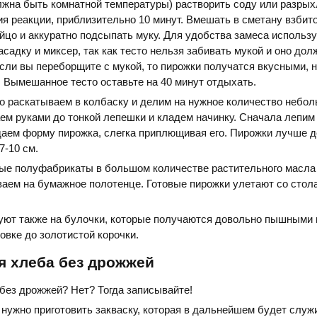
лжна быть комнатной температуры) растворить соду или разрых
я реакции, приблизительно 10 минут. Вмешать в сметану взбито
йцо и аккуратно подсыпать муку. Для удобства замеса использ
садку и миксер, так как тесто нельзя забивать мукой и оно дол
Если вы переборщите с мукой, то пирожки получатся вкусными, н
у. Вымешанное тесто оставьте на 40 минут отдыхать.
о раскатываем в колбаску и делим на нужное количество небо
ем руками до тонкой лепешки и кладем начинку. Сначала лепим 
даем форму пирожка, слегка приплющивая его. Пирожки лучше 
7-10 см.
ые полуфабрикаты в большом количестве растительного масла
аем на бумажное полотенце. Готовые пирожки улетают со стола
уют также на булочки, которые получаются довольно пышными 
овке до золотистой корочки.
я хлеба без дрожжей
без дрожжей? Нет? Тогда записывайте!
 нужно приготовить закваску, которая в дальнейшем будет служ