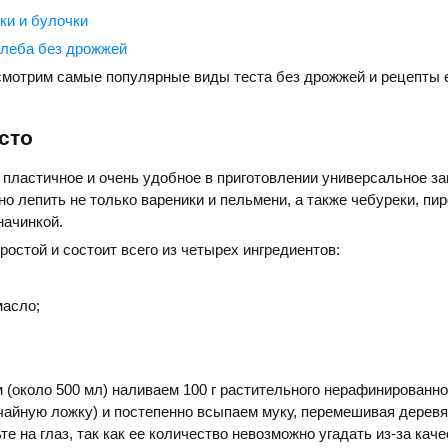
ки и булочки
хлеба без дрожжей
смотрим самые популярные виды теста без дрожжей и рецепты 
сто
 пластичное и очень удобное в приготовлении универсальное з
но лепить не только вареники и пельмени, а также чебуреки, пир
начинкой.
ростой и состоит всего из четырех ингредиентов:
масло;
м (около 500 мл) наливаем 100 г растительного нерафинированно
чайную ложку) и постепенно всыпаем муку, перемешивая дерев
е на глаз, так как ее количество невозможно угадать из-за кач