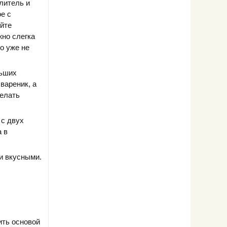
литель и
е с
уйте
жно слегка
о уже не
льших
вареник, а
делать
 с двух
 в
и вкусными.
ить основой