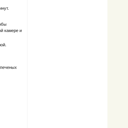
инут.
обы
ой камере и
ной.
 печеных