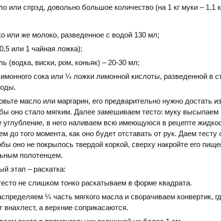
о или спрэд, довольно большое количество (на 1 кг муки – 1.1 к
о или же молоко, разведенное с водой 130 мл;
0,5 или 1 чайная ложка);
ь (водка, виски, ром, коньяк) – 20-30 мл;
лимонного сока или ¼ ложки лимонной кислоты, разведенной в с
воды.
овьте масло или маргарин, его предварительно нужно достать и
бы оно стало мягким. Далее замешиваем тесто: муку высыпаем 
 углубление, в него наливаем всю имеющуюся в рецепте жидкос
 до того момента, как оно будет отставать от рук. Даем тесту
тобы оно не покрылось твердой коркой, сверху накройте его пищ
ьным полотенцем.
ый этап – раскатка:
есто не слишком тонко раскатываем в форме квадрата.
аспределяем ¼ часть мягкого масла и сворачиваем конвертик, г
т внахлест, а верхние соприкасаются.