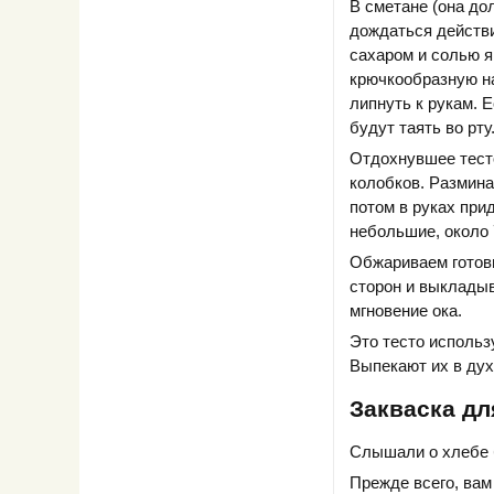
В сметане (она до
дождаться действи
сахаром и солью я
крючкообразную на
липнуть к рукам. 
будут таять во рт
Отдохнувшее тест
колобков. Размина
потом в руках при
небольшие, около 
Обжариваем готов
сторон и выкладыв
мгновение ока.
Это тесто использ
Выпекают их в дух
Закваска дл
Слышали о хлебе 
Прежде всего, вам