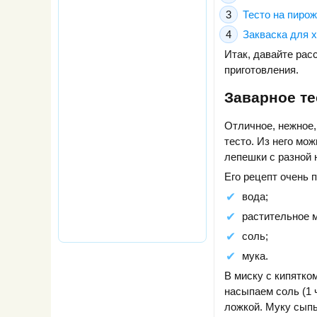
Тесто на пирож
Закваска для 
Итак, давайте рас
приготовления.
Заварное те
Отличное, нежное,
тесто. Из него мож
лепешки с разной 
Его рецепт очень п
вода;
растительное 
соль;
мука.
В миску с кипятко
насыпаем соль (1 
ложкой. Муку сыпьт