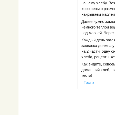
нашему хлебу. Воз
хорошенько размеш
накрываем марлей 
Далее нужно заква
немного теплой во
под марлей. Через
Каждый день загля
закваска должна у
на 2 части: одну 
хлеба, рецепты ко
Как видите, совсе
домашний хлеб, пи
теста!
Тесто