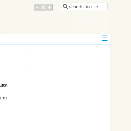
Поиск
Форма поиска
ушка
т от