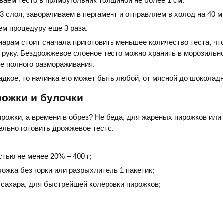
ваем тесто в прямоугольник толщиной не более 1 см.
 слоя, заворачиваем в пергамент и отправляем в холод на 40 м
ем процедуру еще 3 раза.
арам стоит сначала приготовить меньшее количество теста, чт
 руку. Бездрожжевое слоеное тесто можно хранить в морозильн
е полного размораживания.
ладкое, то начинка его может быть любой, от мясной до шоколад
рожки и булочки
ирожки, а времени в обрез? Не беда, для жареных пирожков или
ельно готовить дрожжевое тесто.
тью не менее 20% – 400 г;
ложка без горки или разрыхлитель 1 пакетик;
 сахара, для быстрейшей колеровки пирожков;
.