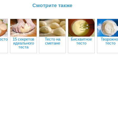
Смотрите также
есто
15 секретов
Тесто на
Бисквитное
Творожно
идеального
сметане
тесто
тесто
теста