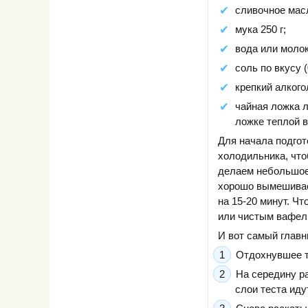
сливочное масл
мука 250 г;
вода или молок
соль по вкусу (
крепкий алкогол
чайная ложка 
ложке теплой 
Для начала подгот
холодильника, что
делаем небольшое
хорошо вымешиваем
на 15-20 минут. Ч
или чистым вафел
И вот самый главн
Отдохнувшее т
На середину р
слои теста иду