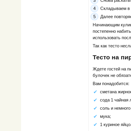
Снова раскаты
Складываем в 3
Далее повторя
Начинающим кулин
постепенно набить
использовать посл
Так как тесто нес
Тесто на пи
Ждете гостей на п
булочек не обязат
Вам понадобится:
сметана жирнос
сода 1 чайная 
соль и немного
мука;
1 куриное яйцо