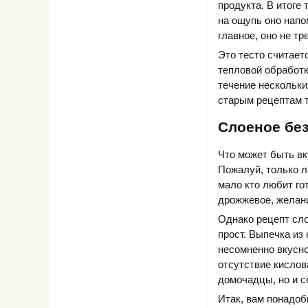
продукта. В итоге
на ощупь оно напо
главное, оно не т
Это тесто считает
тепловой обработки
течение нескольких
старым рецептам т
Слоеное бе
Что может быть вк
Пожалуй, только л
мало кто любит гот
дрожжевое, желани
Однако рецепт сло
прост. Выпечка из
несомненно вкусно
отсутствие кислов
домочадцы, но и с
Итак, вам понадоб