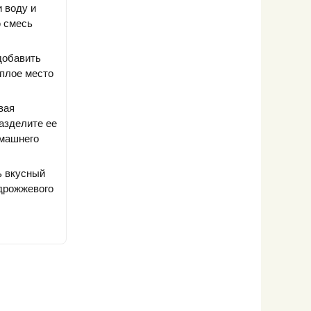
 воду и
ю смесь
добавить
еплое место
вая
Разделите ее
омашнего
ь вкусный
здрожжевого