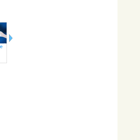
Как
Как
Как
приготовить
приготовить
приготовит
тесто на
тесто на
тесто для
молоке
кефире
чебуреков
е
Как
приготовить
тесто для
вареников