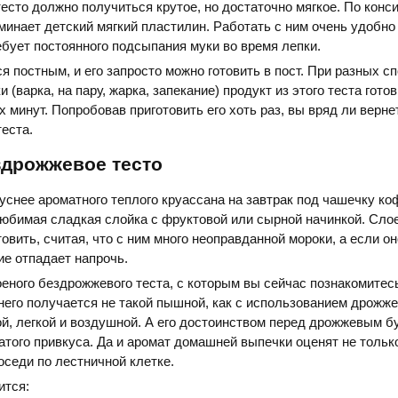
 тесто должно получиться крутое, но достаточно мягкое. По конс
минает детский мягкий пластилин. Работать с ним очень удобно
ребует постоянного подсыпания муки во время лепки.
ся постным, и его запросто можно готовить в пост. При разных с
 (варка, на пару, жарка, запекание) продукт из этого теста готов
 минут. Попробовав приготовить его хоть раз, вы вряд ли верне
еста.
здрожжевое тесто
уснее ароматного теплого круассана на завтрак под чашечку ко
юбимая сладкая слойка с фруктовой или сырной начинкой. Сло
овить, считая, что с ним много неоправданной мороки, а если о
е отпадает напрочь.
еного бездрожжевого теста, с которым вы сейчас познакомитесь
 него получается не такой пышной, как с использованием дрожже
й, легкой и воздушной. А его достоинством перед дрожжевым б
атого привкуса. Да и аромат домашней выпечки оценят не тольк
оседи по лестничной клетке.
ится: