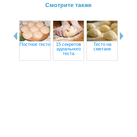
Смотрите также
Постное тесто
15 секретов
Тесто на
Бискв
идеального
сметане
тес
теста