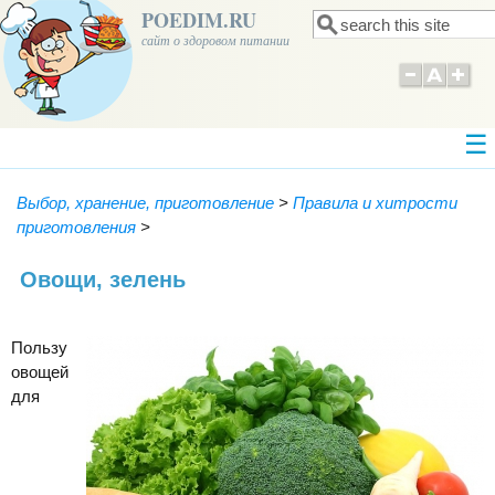
POEDIM.RU
Поиск
Форма поиска
сайт о здоровом питании
Выбор, хранение, приготовление
>
Правила и хитрости
приготовления
>
Овощи, зелень
Пользу
овощей
для