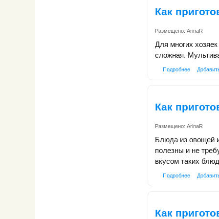
Как пригото
Размещено:
ArinaR
Для многих хозяек
сложная. Мультива
Подробнее
Добавит
Как пригото
Размещено:
ArinaR
Блюда из овощей и
полезны и не тре
вкусом таких блюд
Подробнее
Добавит
Как пригото