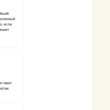
ейший
еделенный
о, если
может
оставит
матом.