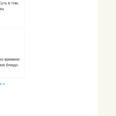
уть в том,
 вы
ко времени
ное блюдо.
я »