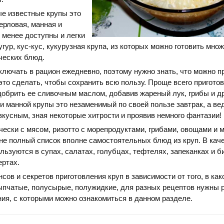
ые известные крупы это
перловая, манная и
е менее доступны и легки
гур, кус-кус, кукурузная крупа, из которых можно готовить мно
ческих блюд.
лючать в рацион ежедневно, поэтому нужно знать, что можно пр
 это сделать, чтобы сохранить всю пользу. Проще всего пригото
добрить ее сливочным маслом, добавив жареный лук, грибы и д
и манной крупы это незаменимый по своей пользе завтрак, а ве
 вкусным, зная некоторые хитрости и проявив немного фантазии!
ечески с мясом, ризотто с морепродуктами, грибами, овощами и 
о не полный список вполне самостоятельных блюд из круп. В кач
льзуются в супах, салатах, голубцах, тефтелях, запеканках и б
ертах.
сов и секретов приготовления круп в зависимости от того, в ка
сыпчатые, полусырые, полужидкие, для разных рецептов нужны 
ия, с которыми можно ознакомиться в данном разделе.