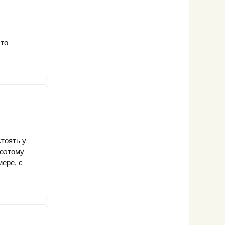
что
тоять у
Поэтому
мере, с