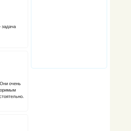
– задача
 Они очень
торимым
стоятельно.