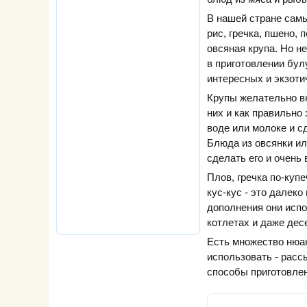
В нашей стране сам
рис, гречка, пшено, 
овсяная крупа. Но н
в приготовлении булу
интересных и экзоти
Крупы желательно вк
них и как правильно
воде или молоке и с
Блюда из овсянки ил
сделать его и очень
Плов, гречка по-куп
кус-кус - это далек
дополнения они испо
котлетах и даже дес
Есть множество нюан
использовать - рас
способы приготовлен