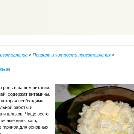
риготовление
>
Правила и хитрости приготовления
>
вые
 роль в нашем питании.
ей, содержат витамины,
, которая необходима
альной работы и
в и шлаков. Чаще всего
зличные виды каш,
е гарнира для основных
.