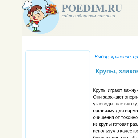
POEDIM.RU
сайт о здоровом питании
Выбор, хранение, п
Крупы, злако
Крупы играют важную
Они заряжают энерги
углеводы, клетчатку
организму для норм
очищения от токсино
из крупы готовят ра
используя в качеств
блюд из мяса и рыбы