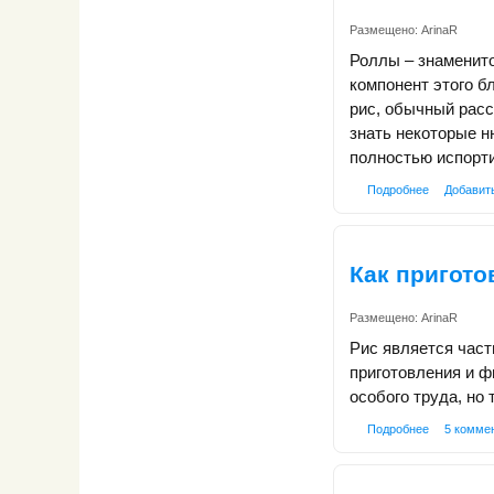
Размещено:
ArinaR
Роллы – знаменито
компонент этого б
рис, обычный расс
знать некоторые н
полностью испорт
Подробнее
Добавит
Как пригото
Размещено:
ArinaR
Рис является част
приготовления и ф
особого труда, но
Подробнее
5 комме