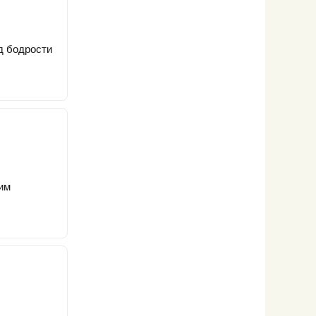
д бодрости
им