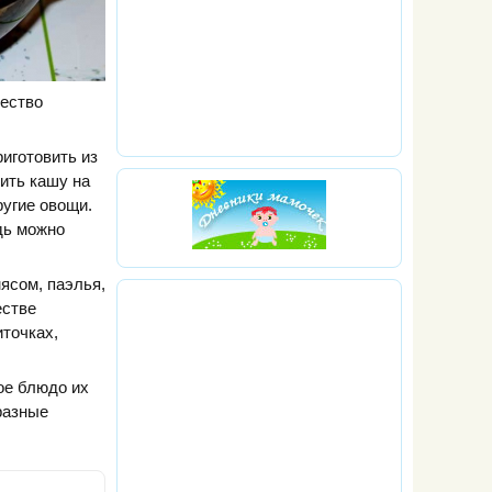
жество
иготовить из
вить кашу на
ругие овощи.
дь можно
мясом, паэлья,
естве
иточках,
кое блюдо их
разные