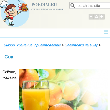
POEDIM.RU
Поиск
Форма поиска
сайт о здоровом питании
Выбор, хранение, приготовление
>
Заготовки на зиму
>
Сок
Сейчас,
когда на