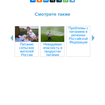
Смотрите также
Проблемы с
Сбалан
питанием в
рац
регионах
пита
Российской
росс
Федерации
Питание
Невидимая
сельских
опасность в
жителей
продуктах
России
питания