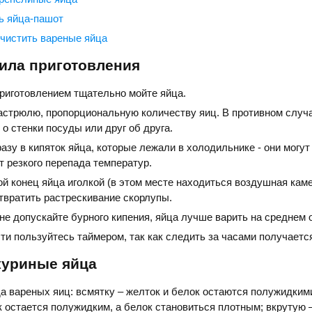
ть яйца-пашот
 чистить вареные яйца
ила приготовления
приготовлением тщательно мойте яйца.
астрюлю, пропорциональную количеству яиц. В противном случ
 о стенки посуды или друг об друга.
азу в кипяток яйца, которые лежали в холодильнике - они могут
т резкого перепада температур.
й конец яйца иголкой (в этом месте находиться воздушная каме
твратить растрескивание скорлупы.
не допускайте бурного кипения, яйца лучше варить на среднем о
и пользуйтесь таймером, так как следить за часами получается
куриные яйца
а вареных яиц: всмятку – желток и белок остаются полужидкими
 остается полужидким, а белок становиться плотным; вкрутую –