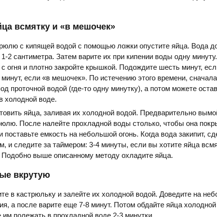
йца всмятку и «в мешочек»
рюлю с кипящей водой с помощью ложки опустите яйца. Вода д
 1-2 сантиметра. Затем варите их при кипении воды одну минуту
с огня и плотно закройте крышкой. Подождите шесть минут, есл
8 минут, если «в мешочек». По истечению этого времени, сначала
од проточной водой (где-то одну минутку), а потом можете оста
в холодной воде.
товить яйца, заливая их холодной водой. Предварительно вымо
рюлю. После налейте прохладной воды столько, чтобы она покр
и поставьте емкость на небольшой огонь. Когда вода закипит, с
, и следите за таймером: 3-4 минуты, если вы хотите яйца всмят
. Подобно выше описанному методу охладите яйца.
ные вкрутую
е в кастрюльку и залейте их холодной водой. Доведите на не
ния, а после варите еще 7-8 минут. Потом обдайте яйца холодной
е им полежать в прохладной воде 2-3 минутки.