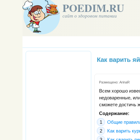
POEDIM.RU
сайт о здоровом питании
Как варить я
Размещено:
ArinaR
Всем хорошо извес
недоваренные, ил
сможете достичь ж
Содержание:
Общие правила
Как варить ку
Как сварить п