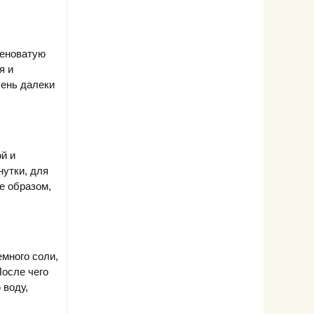
леноватую
я и
чень далеки
й и
нутки, для
е образом,
емного соли,
После чего
 воду,