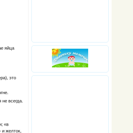
ае яйца
ра), это
гне.
 не всегда.
; «в
 и желток,