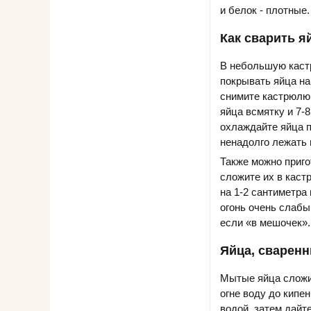
и белок - плотные.
Как сварить я
В небольшую каст
покрывать яйца на
снимите кастрюлю 
яйца всмятку и 7-
охлаждайте яйца п
ненадолго лежать 
Также можно приго
сложите их в каст
на 1-2 сантиметра 
огонь очень слабым
если «в мешочек»
Яйца, сварен
Мытые яйца сложит
огне воду до кипе
водой, затем дайт