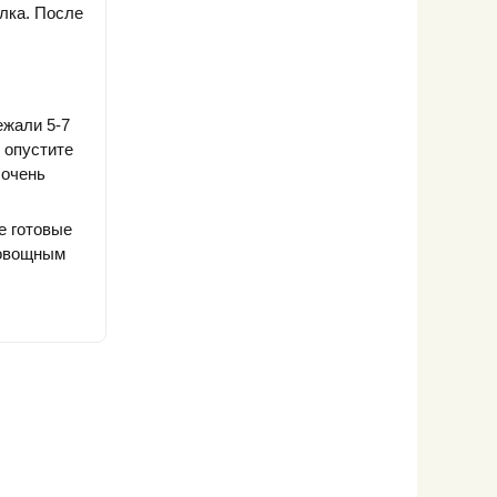
елка. После
ежали 5-7
 опустите
 очень
е готовые
 овощным