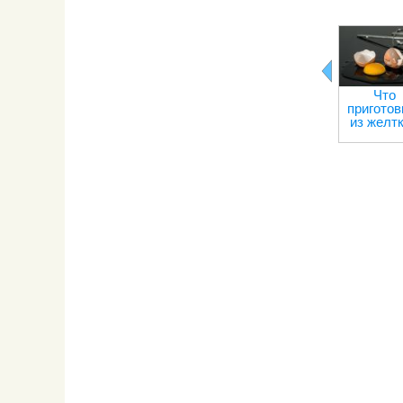
Что
приготов
из желт