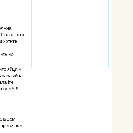
олжна
. После чего
и хотите
вить их
йте яйца и
ывала яйца
делайте
ку и 5-6 -
большом
 проточной