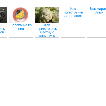
Как
Как жари
приготовить
яйца
яйцо пашот
Запеканка из
Как
ить
яиц
приготовить
ков
цветную
капусту с
яйцом