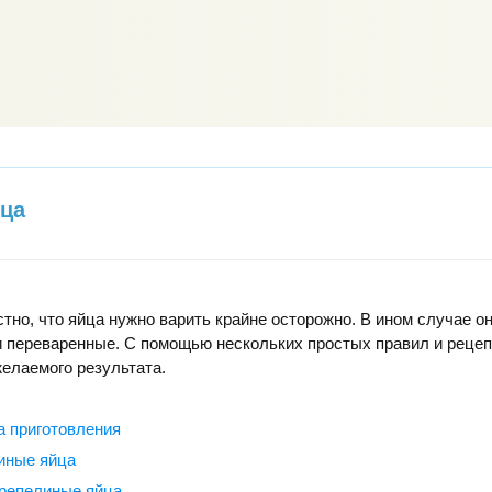
йца
тно, что яйца нужно варить крайне осторожно. В ином случае о
и переваренные. С помощью нескольких простых правил и рецеп
елаемого результата.
 приготовления
риные яйца
ерепелиные яйца