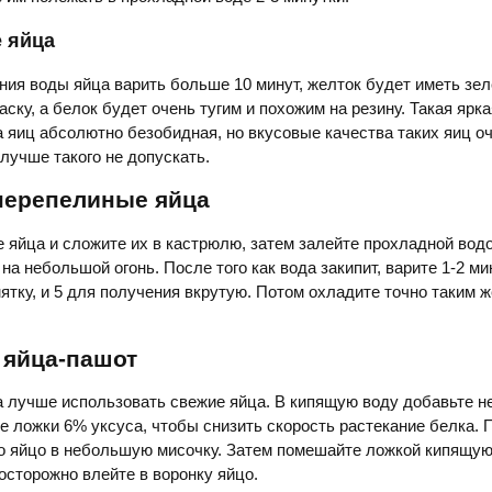
 яйца
ния воды яйца варить больше 10 минут, желток будет иметь зе
ску, а белок будет очень тугим и похожим на резину. Такая ярка
 яиц абсолютно безобидная, но вкусовые качества таких яиц о
 лучше такого не допускать.
 перепелиные яйца
 яйца и сложите их в кастрюлю, затем залейте прохладной водо
на небольшой огонь. После того как вода закипит, варите 1-2 ми
ятку, и 5 для получения вкрутую. Потом охладите точно таким ж
 яйца-пашот
а лучше использовать свежие яйца. В кипящую воду добавьте н
ре ложки 6% уксуса, чтобы снизить скорость растекание белка. 
о яйцо в небольшую мисочку. Затем помешайте ложкой кипящую
 осторожно влейте в воронку яйцо.