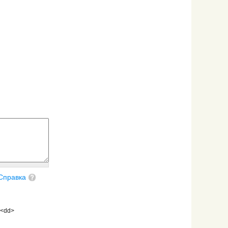
Справка
 <dd>