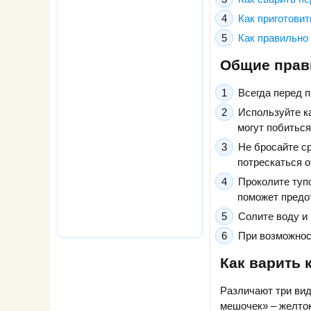
Как приготови
Как правильно
Общие прав
Всегда перед 
Используйте к
могут побиться
Не бросайте ср
потрескаться о
Проколите тупо
поможет предо
Солите воду и 
При возможност
Как варить 
Различают три вид
мешочек» – желток