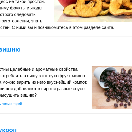
есс не такой простой.
зиму фрукты и ягоды,
 строго следовать
приготовления, знать
стей. С ними вы и познакомитесь в этом разделе сайта.
 вишню
стны целебные и ароматные свойства
потреблять в пищу этот сухофрукт можно
а можно варить из него вкуснейший компот.
вишни добавляют в пирог и разные соусы.
 высушить вишню?
ь комментарий
укроп