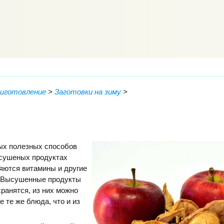
риготовление
>
Заготовки на зиму
>
мых полезных способов
В сушеных продуктах
яются витамины и другие
 Высушенные продукты
хранятся, из них можно
е те же блюда, что и из