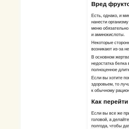
Вред фрукт
Есть, однако, и м
нанести организму
меню обязательно
и аминокислоты.
Некоторые сторонн
возникают из-за н
В основном жертва
недостатка белка 
полноценное длит
Если вы хотите по
здоровьем, то луч
к обычному рацион
Как перейти
Если вы все же пр
головой, а делайт
полгода, чтобы да