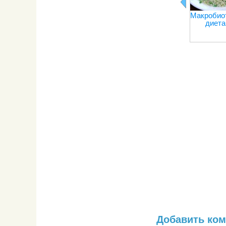
Макробио
диета
Добавить ко