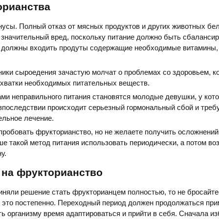
орианства
инусы. Полный отказ от мясных продуктов и других животных бе
 значительный вред, поскольку питание должно быть сбалансир
 должны входить продуты содержащие необходимые витамины,
ики сыроедения зачастую молчат о проблемах со здоровьем, к
ехватки необходимых питательных веществ.
ми неправильного питания становятся молодые девушки, у кото
впоследствии происходит серьезный гормональный сбой и треб
ельное лечение.
пробовать фрукторианство, но не желаете получить осложнений
ше такой метод питания использовать периодически, а потом в
у.
 на фрукторианство
иняли решение стать фрукторианцем полностью, то не бросайте
е это постепенно. Переходный период должен продолжаться пр
ть организму время адаптироваться и прийти в себя. Сначала из