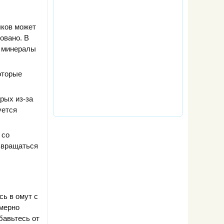
лков может
овано. В
 минералы
оторые
рых из-за
уется
 со
озвращаться
сь в омут с
имерно
бавьтесь от