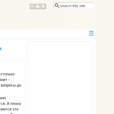
Поиск
Форма поиска
и
 столько
вает -
и вопросы до
енно
ся. А плохо
няется это