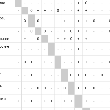
ица
-
-
-
-
-
-
-
-
+
0
-
-
-
0
+
+
-
0
-
-
+
+
-
-
ое,
-
0
0
-
-
+
+
-
+
+
0
-
-
+
0
0
-
+
+
0
+
+
-
+
льное
-
+
-
0
-
+
+
0
+
+
-
-
ерские
-
-
-
-
-
-
-
-
+
-
-
-
-
0
+
+
+
-
-
-
+
+
-
-
,
-
-
+
+
+
-
-
0
+
0
-
0
е,
-
-
-
0
0
-
-
0
+
0
0
+
е и
+
+
+
+
+
+
+
+
+
+
-
+