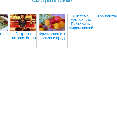
Смотрите также
Система
Хронопита
«минус 60»
Екатерины
Миримановой
тическая
Секреты
Фрукторианство:
питания йогов
польза и вред