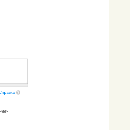
Справка
 <dd>