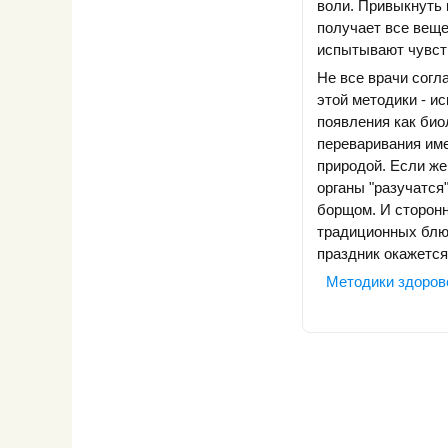
воли. Привыкнуть 
получает все вещ
испытывают чувств
Не все врачи согл
этой методики - и
появления как био
переваривания им
природой. Если же
органы "разучатся
борщом. И сторонн
традиционных блюд
праздник окажетс
Методики здоров