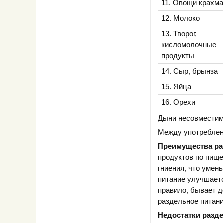
11. Овощи крахм
12. Молоко
13. Творог,
кисломолочные
продукты
14. Сыр, брынза
15. Яйца
16. Орехи
Дыни несовместимы
Между употреблен
Преимущества ра
продуктов по пище
гниения, что умен
питание улучшаетс
правило, бывает д
раздельное питани
Недостатки разд