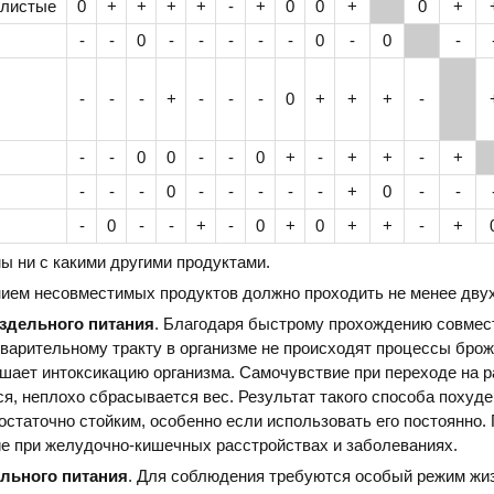
алистые
0
+
+
+
+
-
+
0
0
+
0
+
-
-
0
-
-
-
-
-
0
-
0
-
-
-
-
+
-
-
-
0
+
+
+
-
-
-
0
0
-
-
0
+
-
+
+
-
+
-
-
-
0
-
-
-
-
-
+
0
-
-
-
0
-
-
+
-
0
+
0
+
+
-
+
 ни с какими другими продуктами.
ием несовместимых продуктов должно проходить не менее двух
здельного питания
. Благодаря быстрому прохождению совме
варительному тракту в организме не происходят процессы брож
ьшает интоксикацию организма. Самочувствие при переходе на 
я, неплохо сбрасывается вес. Результат такого способа похуде
остаточно стойким, особенно если использовать его постоянно.
е при желудочно-кишечных расстройствах и заболеваниях.
ельного питания
. Для соблюдения требуются особый режим жиз