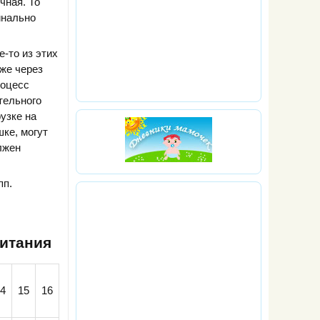
чная. То
инально
-то из этих
же через
роцесс
тельного
узке на
ке, могут
лжен
пп.
питания
4
15
16