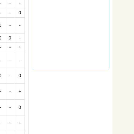
-
-
-
-
-
0
0
-
-
0
0
-
-
-
+
-
-
-
0
-
0
+
-
+
-
-
0
+
+
+