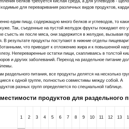
епления белков требуется кислая среда, а для углеводов - щело
бходимые для переваривания различных видов продуктов, кард
нно едим пищу, содержащую много белков и углеводов, то какие
хуже. Так, съеденные на пустой желудок фрукты покидают его у
 же съесть их после мяса, они задержится в желудке, вызывая п
я. В результате продукты поступают в нижние отделы пищевари
ботанными, что приводит к отложению жира и к повышенной нагр
езу. Непереваренные остатки пищи, скапливаясь в толстой киш
поров и других заболеваний. Переход на раздельное питание до
блемы.
м раздельного питания, все продукты делятся на несколько гру
иеся к одной группе, полностью совместимы между собой. А
дуктов разных групп определяется по специальной таблице.
местимости продуктов для раздельного 
1
2
3
4
5
6
7
8
9
10
11
12
13
1