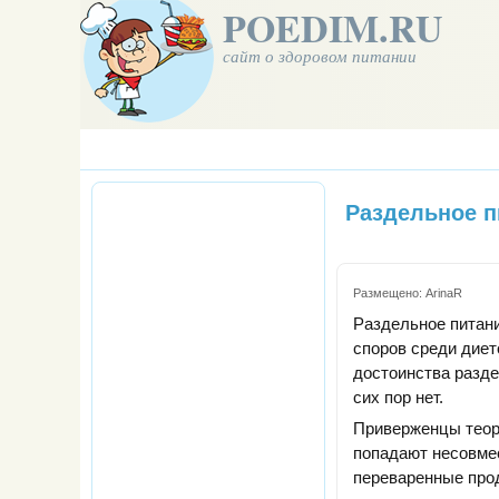
POEDIM.RU
сайт о здоровом питании
Раздельное п
Размещено:
ArinaR
Раздельное питани
споров среди диет
достоинства разде
сих пор нет.
Приверженцы теори
попадают несовмес
переваренные прод