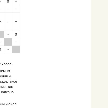
+
0
+
-
-
-
+
-
+
-
0
-
-
0
-
 часов.
стимых
ения и
раздельное
ния, как
 Полезно
ни и сила