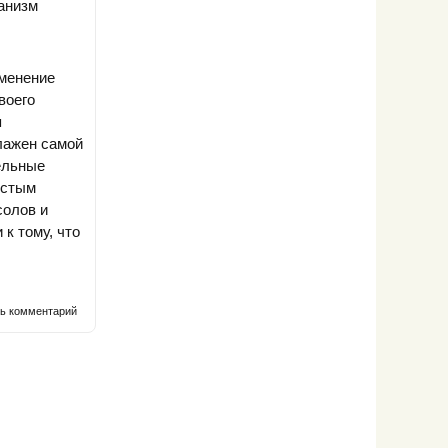
ганизм
именение
воего
я
лажен самой
ельные
истым
солов и
к тому, что
ть комментарий