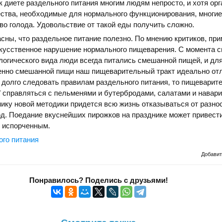
к диете раздельного питания многим людям непросто, и хотя ор
ества, необходимые для нормального функционирования, многие
о голода. Удовольствие от такой еды получить сложно.
асны, что раздельное питание полезно. По мнению критиков, пр
скусственное нарушение нормального пищеварения. С момента с
логического вида люди всегда питались смешанной пищей, и дл
енно смешанной пищи наш пищеварительный тракт идеально от
 долго следовать правилам раздельного питания, то пищеварит
" справляться с пельменями и бутербродами, салатами и навар
ику новой методики придется всю жизнь отказываться от разно
. Поедание вкуснейших пирожков на празднике может привести 
я испорченным.
ого питания
Добави
Понравилось? Поделись с друзьями!