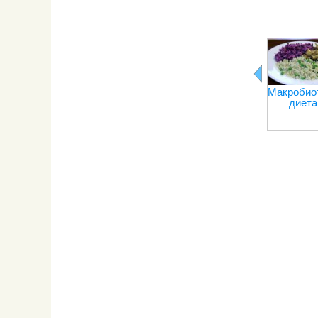
Макробио
диета