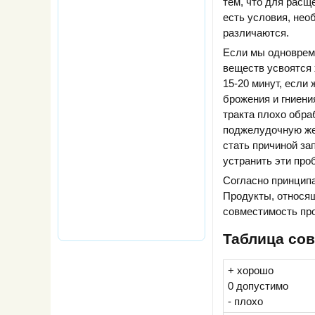
тем, что для расщ
есть условия, нео
различаются.
Если мы одновреме
веществ усвоятся 
15-20 минут, если
брожения и гниени
тракта плохо обра
поджелудочную жел
стать причиной за
устранить эти про
Согласно принципа
Продукты, относящ
совместимость про
Таблица сов
+ хорошо
0 допустимо
- плохо