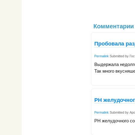
Комментарии
Пробовала раз
Permalink
Submitted by
Гос
Выдержала недолго
Так много вкусняше
PH желудочног
Permalink
Submitted by
Ар
PH желудочного со