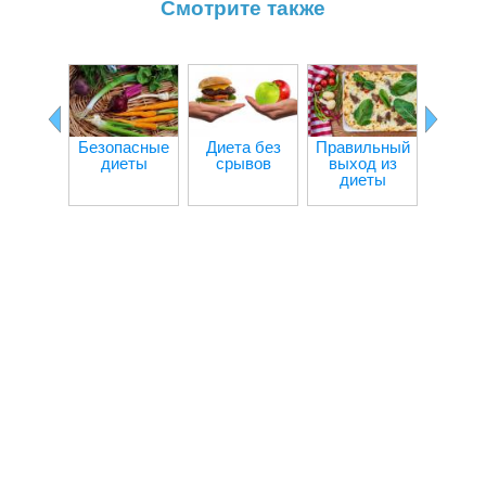
Смотрите также
Безопасные
Диета без
Правильный
Как по
диеты
срывов
выход из
прави
диеты
пита