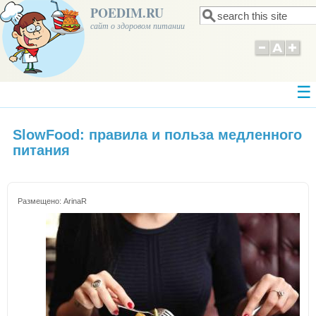
POEDIM.RU
Поиск
Форма поиска
сайт о здоровом питании
SlowFood: правила и польза медленного
питания
Размещено:
ArinaR