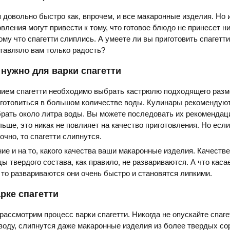
я довольно быстро как, впрочем, и все макаронные изделия. Но 
вления могут привести к тому, что готовое блюдо не принесет н
ому что спагетти слиплись. А умеете ли вы приготовить спагетти
тавляло вам только радость?
нужно для варки спагетти
нием спагетти необходимо выбрать кастрюлю подходящего раз
готовиться в большом количестве воды. Кулинары рекомендуют
брать около литра воды. Вы можете последовать их рекомендац
льше, это никак не повлияет на качество приготовления. Но есл
очно, то спагетти слипнутся.
е и на то, какого качества ваши макаронные изделия. Качеств
цы твердого состава, как правило, не развариваются. А что каса
то развариваются они очень быстро и становятся липкими.
рке спагетти
рассмотрим процесс варки спагетти. Никогда не опускайте спаге
воду, слипнутся даже макаронные изделия из более твердых со