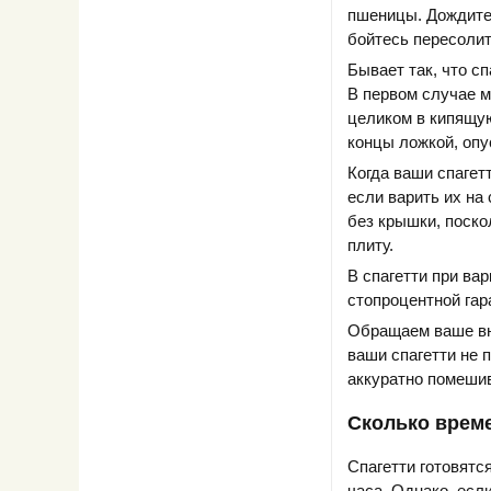
пшеницы. Дождитес
бойтесь пересолит
Бывает так, что с
В первом случае м
целиком в кипящую
концы ложкой, опус
Когда ваши спагет
если варить их на
без крышки, поско
плиту.
В спагетти при ва
стопроцентной гара
Обращаем ваше вни
ваши спагетти не 
аккуратно помешив
Сколько време
Спагетти готовятс
часа. Однако, если