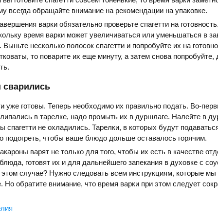
му всегда обращайте внимание на рекомендации на упаковке.
завершения варки обязательно проверьте спагетти на готовность
кольку время варки может увеличиваться или уменьшаться в з
. Выньте несколько полосок спагетти и попробуйте их на готовн
коваты, то поварите их еще минуту, а затем снова попробуйте, 
ть.
и сварились
ти уже готовы. Теперь необходимо их правильно подать. Во-пер
слипались в тарелке, надо промыть их в дуршлаге. Налейте в д
бы спагетти не охладились. Тарелки, в которых будут подаватьс
о подогреть, чтобы ваше блюдо дольше оставалось горячим.
акароны варят не только для того, чтобы их есть в качестве от
блюда, готовят их и для дальнейшего запекания в духовке с соу
в этом случае? Нужно следовать всем инструкциям, которые мы
 Но обратите внимание, что время варки при этом следует сокр
елия