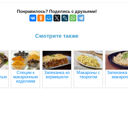
Понравилось? Поделись с друзьями!
Смотрите также
Специи к
Запеканка из
Макароны с
Запеканка
лью
макаронным
вермишели
творогом
макарон
изделиям