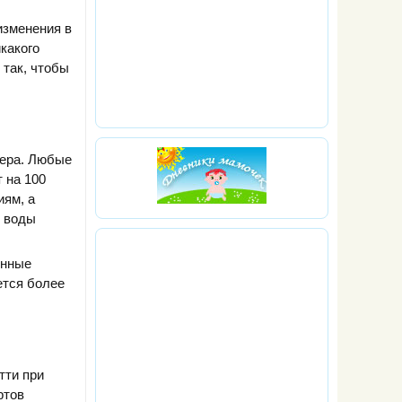
изменения в
икакого
 так, чтобы
мера. Любые
 на 100
иям, а
и воды
енные
ется более
тти при
ртов