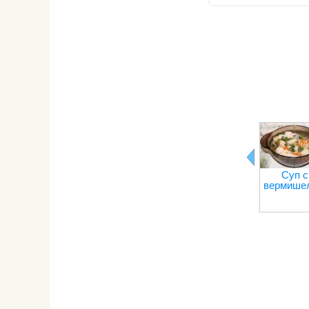
Суп с
вермише