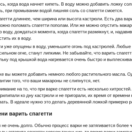
ь, когда вода начнет кипеть. В воду можно добавить ложку сол
ь, при промывании водой лишняя соль со спагетти смоется.
пагетти длиннее, чем ширина или высота кастрюли. Есть два вар
ожно поломать спагетти пополам. Или же можно опустить мака
 воду, дождаться момента, когда спагетти размякнут, и, надави
тить их в воду.
ти уже опущены в воду, уменьшите огонь под кастрюлей. Любые
 сильном огне, станут липкими. Не забывайте, что варить спагет
льку под крышкой вода нагревается очень быстро и выплескива
рке вы можете добавить немного любого растительного масла. О
нтии того, что ваши макароны не слипнутся, нет.
мание на то, что при варке спагетти есть несколько хитростей
прилипали ко дну кастрюли и не пригорали, их время от времени
ать. В идеале нужно это делать деревянной ложкой примерно ра
ни варить спагетти
я не очень долго. Обычно процесс варки не затягивается более 
 вы готовите спагетти совсем тоненькие, то время варки заметн