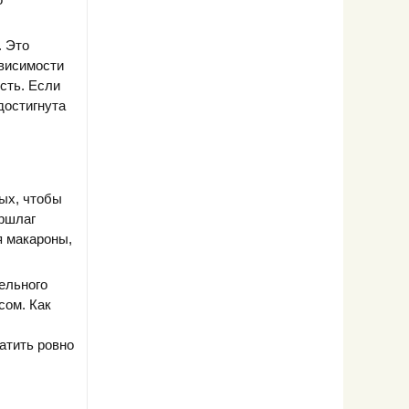
. Это
ависимости
ость. Если
достигнута
вых, чтобы
уршлаг
я макароны,
дельного
сом. Как
атить ровно