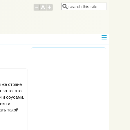
Поиск
Форма поиска
 же стране
за то, что
и и соусами.
гетти
ать такой