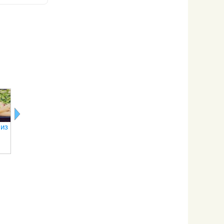
Соус к
Готовим мясо
Как варить
Как
макаронам
с макаронами
рожки
правильно
варить
макароны
 из