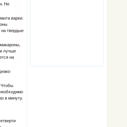
и. Не
ианта варки.
роны
в на твердые
 макароны,
ти лучше
ется на
днако
. Чтобы
 необходимо
з в минуту.
четверти
о