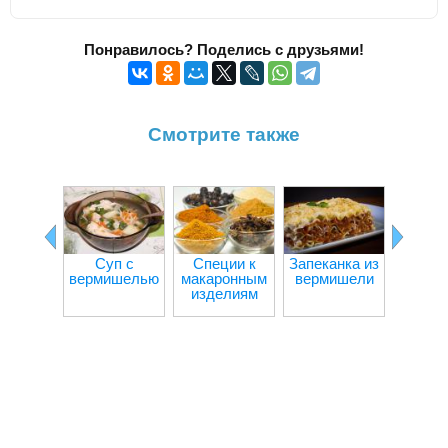
Понравилось? Поделись с друзьями!
Смотрите также
Суп с
Специи к
Запеканка из
Макар
вермишелью
макаронным
вермишели
твор
изделиям