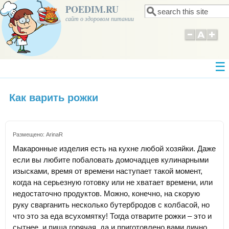
POEDIM.RU
Поиск
Форма поиска
сайт о здоровом питании
Как варить рожки
Размещено:
ArinaR
Макаронные изделия есть на кухне любой хозяйки. Даже
если вы любите побаловать домочадцев кулинарными
изысками, время от времени наступает такой момент,
когда на серьезную готовку или не хватает времени, или
недостаточно продуктов. Можно, конечно, на скорую
руку сварганить несколько бутербродов с колбасой, но
что это за еда всухомятку! Тогда отварите рожки – это и
сытнее, и пища горячая, да и приготовлено вами лично.