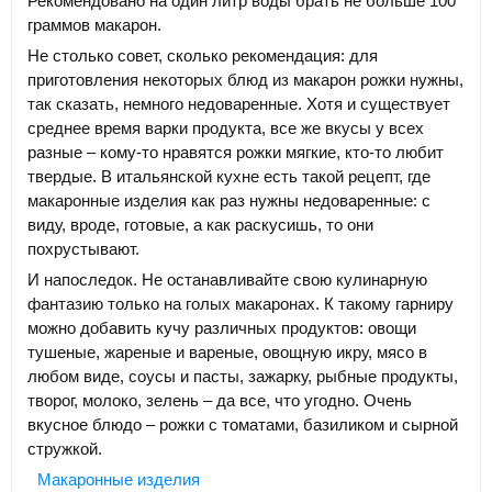
Рекомендовано на один литр воды брать не больше 100
граммов макарон.
Не столько совет, сколько рекомендация: для
приготовления некоторых блюд из макарон рожки нужны,
так сказать, немного недоваренные. Хотя и существует
среднее время варки продукта, все же вкусы у всех
разные – кому-то нравятся рожки мягкие, кто-то любит
твердые. В итальянской кухне есть такой рецепт, где
макаронные изделия как раз нужны недоваренные: с
виду, вроде, готовые, а как раскусишь, то они
похрустывают.
И напоследок. Не останавливайте свою кулинарную
фантазию только на голых макаронах. К такому гарниру
можно добавить кучу различных продуктов: овощи
тушеные, жареные и вареные, овощную икру, мясо в
любом виде, соусы и пасты, зажарку, рыбные продукты,
творог, молоко, зелень – да все, что угодно. Очень
вкусное блюдо – рожки с томатами, базиликом и сырной
стружкой.
Макаронные изделия