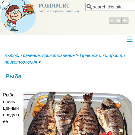
POEDIM.RU
Поиск
Форма поиска
сайт о здоровом питании
Выбор, хранение, приготовление
>
Правила и хитрости
приготовления
>
Рыба
Рыба –
очень
ценный
продукт,
ее