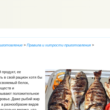
риготовление
>
Правила и хитрости приготовления
>
 продукт, ее
ь в свой рацион хотя бы
усвояемый белок,
еществ и
зывают положительное
ровье. Даже рыбий жир
 а разнообразие видов
астолько велико, что