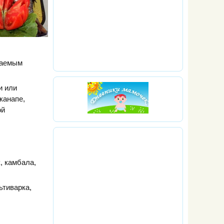
ваемым
и или
канапе,
ой
, камбала,
ьтиварка,