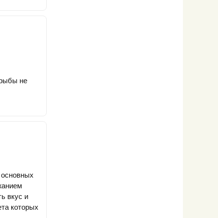
 рыбы не
з основных
жанием
ь вкус и
ета которых