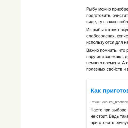
Рыбу можно приобрес
подготовить, очисти
виде, тут важно соб
Из рыбы готовят вку
слабосоленая, копче
используются для на
Важно помнить, что р
пару или запекают, 
немного времени. А 
полезных свойств и 
Как пригото
Размещено:
kat_tkachen
Часто при выборе 
не стоит. Ведь та
приготовить речну