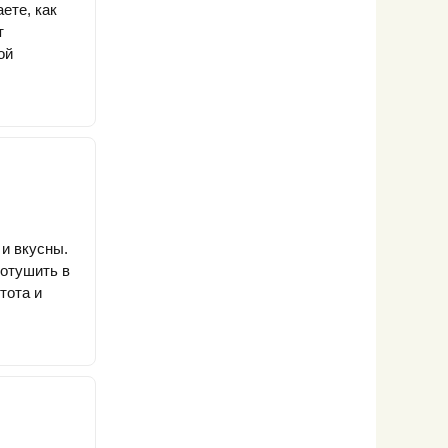
ете, как
т
ой
и вкусны.
потушить в
тота и