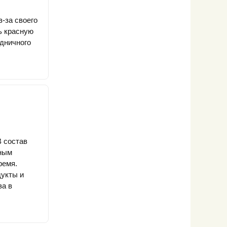
-за своего
ть красную
здничного
В состав
ьным
ремя.
дукты и
за в