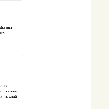
 бы два
лка,
асно
е считают,
крыть свой