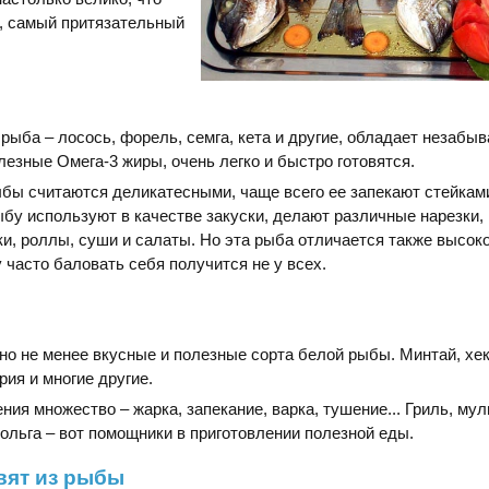
, самый притязательный
рыба – лосось, форель, семга, кета и другие, обладает незабы
лезные Омега-3 жиры, очень легко и быстро готовятся.
бы считаются деликатесными, чаще всего ее запекают стейкам
бу используют в качестве закуски, делают различные нарезки, 
и, роллы, суши и салаты. Но эта рыба отличается также высок
 часто баловать себя получится не у всех.
 но не менее вкусные и полезные сорта белой рыбы. Минтай, хек
рия и многие другие.
ия множество – жарка, запекание, варка, тушение... Гриль, мул
фольга – вот помощники в приготовлении полезной еды.
овят из рыбы