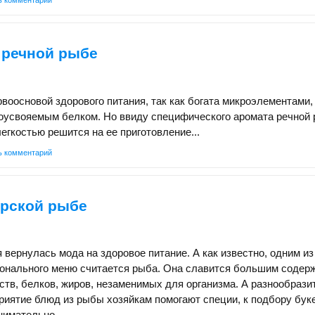
 речной рыбе
воосновой здорового питания, так как богата микроэлементами,
коусвояемым белком. Но ввиду специфического аромата речной
легкостью решится на ее приготовление...
ь комментарий
орской рыбе
 вернулась мода на здоровое питание. А как известно, одним и
ионального меню считается рыба. Она славится большим содер
тв, белков, жиров, незаменимых для организма. А разнообразит
риятие блюд из рыбы хозяйкам помогают специи, к подбору бук
нимательно.