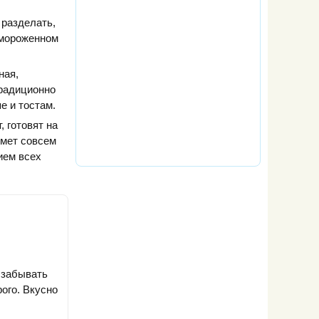
 разделать,
замороженном
ная,
традиционно
е и тостам.
, готовят на
ймет совсем
ием всех
 забывать
рого. Вкусно