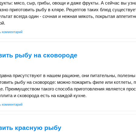
укты: мясо, сыр, грибы, овощи и даже фрукты. А сейчас вы узна
азно приготовить рыбу в кляре. Рецептов таких блюд существуе
ультат всегда один - сочная и нежная мякоть, покрытая аппетитн
ой.
ь комментарий
вить рыбу на сковороде
авна присутствуют в нашем рационе, они питательны, полезны 
товить рыбу на сковороде: можно пожарить филе или котлеты, 
е. Преимуществом такого способа приготовления является прос
 плита и сковорода есть на каждой кухне.
ь комментарий
вить красную рыбу