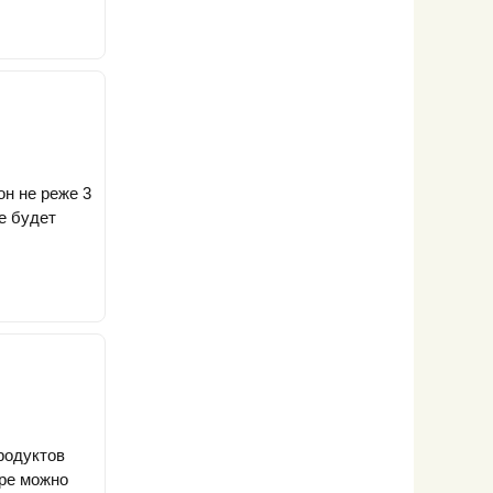
он не реже 3
е будет
родуктов
яре можно