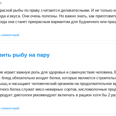
k0
расной рыбы по праву считаются деликатесными. И не только из
ида и вкуса. Они очень полезны. Но важно знать, как приготови
огда она станет прекрасным вариантом для будничного или пра
ь комментарий
вить рыбу на пару
е играет важную роль для здоровья и самочувствия человека. 
 блюд обязательно входят белки, которые являются строител
ышц и насыщают человеческий организм на продолжительное в
тного белка служат мясо нежирных сортов, кисломолочные про
родукт диетологи рекомендуют включать в рацион хотя бы 2 ра
ь комментарий