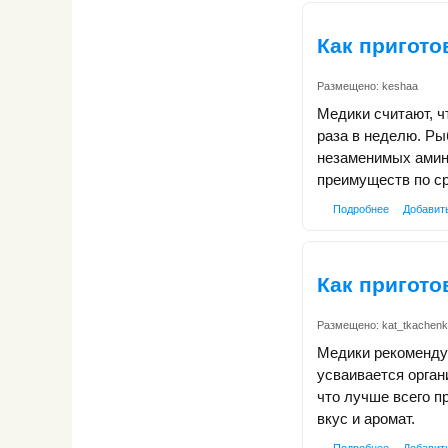
Как пригото
Размещено:
keshaa
Медики считают, ч
раза в неделю. Ры
незаменимых амин
преимуществ по с
Подробнее
Добавит
Как пригото
Размещено:
kat_tkachen
Медики рекоменду
усваивается орган
что лучше всего п
вкус и аромат.
Подробнее
Добавит