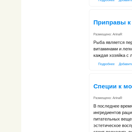
Приправы к
Размещено:
ArinaR
Рыба является пер
витаминами и лег
каждая хозяйка с 
Подробнее
Добавит
Специи к м
Размещено:
ArinaR
В последнее время
ингредиентов рац
питательных вещес
эстетическое восп
стоит подходить в