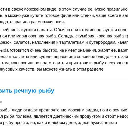
ти в свежемороженом виде, в этом случае ее нужно правильно
ть, а можно уже купить готовое филе или стейки, чаще всего в 
людать правила размораживания.
снейшие закуски и салаты. Обычно при этом используется соле
ная или маринованная рыба. Сельдь, скумбрия, красная рыба 
резок, салатов, наполнения к тарталеткам и бутербродам, канап
ыба готовится очень быстро, не имеет значения, жарят ее, варят
делают котлеты или суфле, первое или основное блюдо – это за
о том, как правильно подготовить и приготовить рыбу с сохранен
вкусовых качеств, вы можете узнать в этом разделе.
вить речную рыбу
k0
рыбы люди отдают предпочтение морским видам, но и о речных
кая рыба полезна, является диетическим продуктом и стоит недо
ю рыбу просто, но, как и в любом деле, здесь нужна четкая