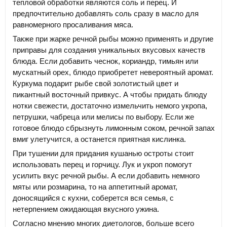
тепловой обработки являются соль и перец. И
предпочтительно добавлять соль сразу в масло для
равномерного просаливания мяса.
Также при жарке речной рыбы можно применять и другие
приправы для создания уникальных вкусовых качеств
блюда. Если добавить чеснок, кориандр, тимьян или
мускатный орех, блюдо приобретет невероятный аромат.
Куркума подарит рыбе свой золотистый цвет и
пикантный восточный привкус. А чтобы придать блюду
нотки свежести, достаточно измельчить немого укропа,
петрушки, чабреца или мелисы по выбору. Если же
готовое блюдо сбрызнуть лимонным соком, речной запах
вмиг улетучится, а останется приятная кислинка.
При тушении для придания кушанью остроты стоит
использовать перец и горчицу. Лук и укроп помогут
усилить вкус речной рыбы. А если добавить немного
мяты или розмарина, то на аппетитный аромат,
доносящийся с кухни, соберется вся семья, с
нетерпением ожидающая вкусного ужина.
Согласно мнению многих диетологов, больше всего