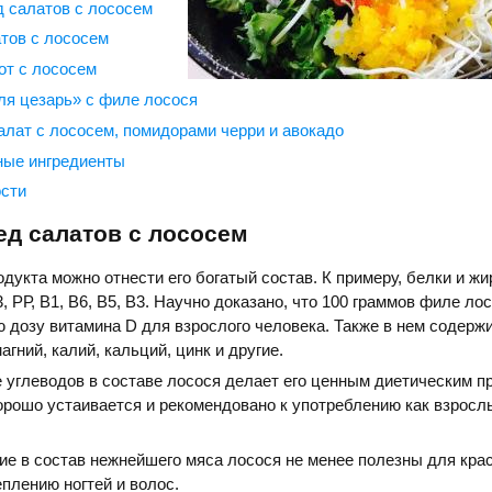
д салатов с лососем
тов с лососем
от с лососем
ля цезарь» с филе лосося
алат с лососем, помидорами черри и авокадо
ные ингредиенты
сти
ед салатов с лососем
одукта можно отнести его богатый состав. К примеру, белки и жи
 РР, В1, В6, В5, В3. Научно доказано, что 100 граммов филе ло
 дозу витамина D для взрослого человека. Также в нем содерж
гний, калий, кальций, цинк и другие.
 углеводов в составе лосося делает его ценным диетическим п
рошо устаивается и рекомендовано к употреблению как взрослы
е в состав нежнейшего мяса лосося не менее полезны для кра
плению ногтей и волос.