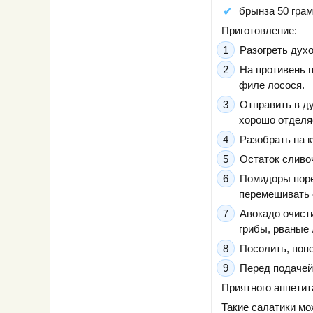
брынза 50 грам
Приготовление:
Разогреть духо
На противень 
филе лосося.
Отправить в ду
хорошо отделяе
Разобрать на к
Остаток сливоч
Помидоры порез
перемешивать 
Авокадо очист
грибы, рваные
Посолить, поп
Перед подачей
Приятного аппетит
Такие салатики мо