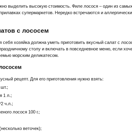
но выделить высокую стоимость. Филе лосося – один из самых
прилавках супермаркетов. Нередко встречаются и аллергически
атов с лососем
себя хозяйка должна уметь приготовить вкусный салат с лосос
праздничному столу и включать в повседневное меню, если хоч
семью морским деликатесом.
 лососем
усный рецепт. Для его приготовления нужно взять:
шт.;
 1 л.;
2 ч.л.;
ного лосося 100 г.;
(несколько веточек);