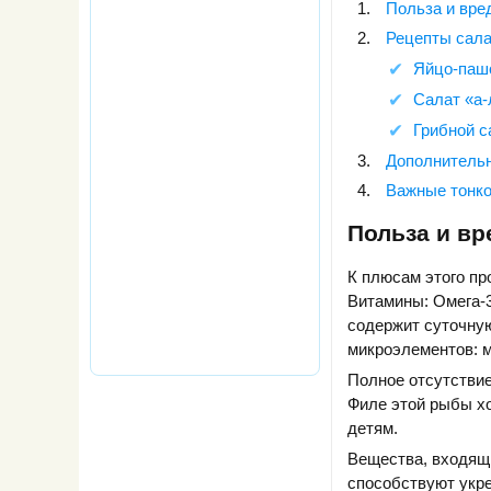
Польза и вре
Рецепты сала
Яйцо-паш
Салат «а-
Грибной с
Дополнитель
Важные тонко
Польза и вр
К плюсам этого пр
Витамины: Омега-3,
содержит суточную
микроэлементов: ма
Полное отсутствие
Филе этой рыбы хо
детям.
Вещества, входящи
способствуют укре