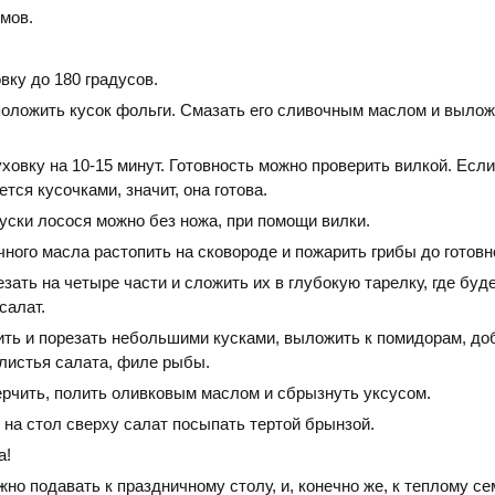
мов.
вку до 180 градусов.
положить кусок фольги. Смазать его сливочным маслом и вылож
ховку на 10-15 минут. Готовность можно проверить вилкой. Есл
тся кусочками, значит, она готова.
уски лосося можно без ножа, при помощи вилки.
ного масла растопить на сковороде и пожарить грибы до готовн
ать на четыре части и сложить их в глубокую тарелку, где буд
салат.
ить и порезать небольшими кусками, выложить к помидорам, до
 листья салата, филе рыбы.
ерчить, полить оливковым маслом и сбрызнуть уксусом.
 на стол сверху салат посыпать тертой брынзой.
а!
жно подавать к праздничному столу, и, конечно же, к теплому с