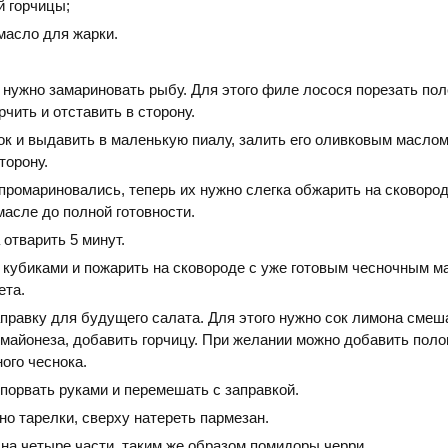
й горчицы;
масло для жарки.
нужно замариновать рыбу. Для этого филе лосося порезать пол
рчить и отставить в сторону.
ок и выдавить в маленькую пиалу, залить его оливковым маслом
торону.
промариновались, теперь их нужно слегка обжарить на сковород
асле до полной готовности.
отварить 5 минут.
ь кубиками и пожарить на сковороде с уже готовым чесночным м
ета.
правку для будущего салата. Для этого нужно сок лимона смеш
 майонеза, добавить горчицу. При желании можно добавить поло
ого чеснока.
порвать руками и перемешать с заправкой.
о тарелки, сверху натереть пармезан.
 на четыре части, таким же образом помидоры черри.