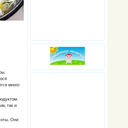
ры.
сося
ится много
родуктом.
м, так и
соты. Они