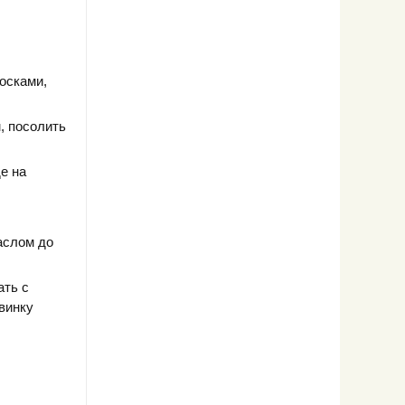
осками,
, посолить
е на
аслом до
ать с
винку