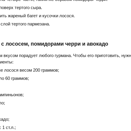
поверх тертого сыра.
ть жареный багет и кусочки лосося.
слой тертого пармезана.
 с лососем, помидорами черри и авокадо
 вкусом порадует любого гурмана. Чтобы его приготовить, нужн
иенты:
е лосося весом 200 граммов;
ло 60 граммов;
ампиньонов;
ло;
кадо;
1 ст.л.;