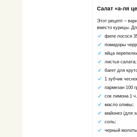
Салат «а-ля ц
Этот рецепт – вар
вместо курицы. Дл
филе лосося 3
помидоры черр
яйца перепелки
листья салата;
багет для крут
1 зубчик чесно
пармезан 100 г
сок лимона 1 ч.
масло оливы;
майонез (для за
соль;
черный молоты