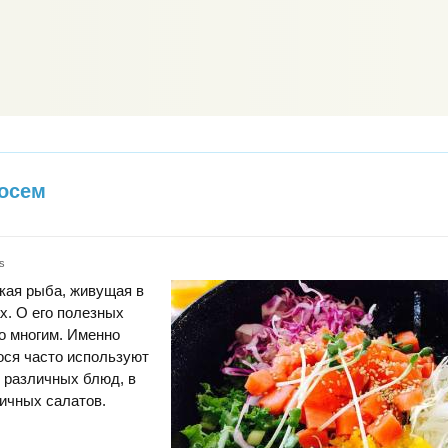
осем
s
кая рыба, живущая в
х. О его полезных
о многим. Именно
ося часто используют
 различных блюд, в
ичных салатов.