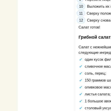
Выложить их 
Сверху положи
Сверху снова 
Салат готов!
Грибной салат
Салат с нежнейшим
следующие ингред
один кусок фил
сливочное мас
соль, перец;
150 граммов ш
оливковое мас
листья салата;
1 большое аво
столовый уксус 