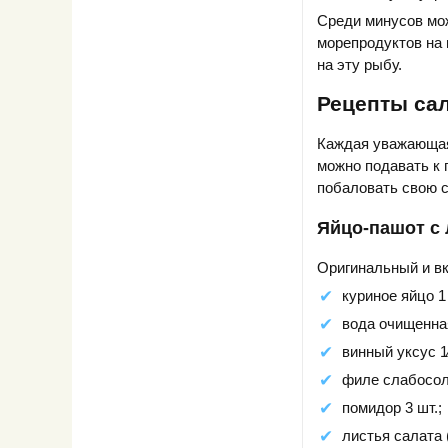
Среди минусов мож
морепродуктов на 
на эту рыбу.
Рецепты сал
Каждая уважающая 
можно подавать к 
побаловать свою 
Яйцо-пашот с
Оригинальный и вк
куриное яйцо 1 
вода очищенная
винный уксус 1⁄
филе слабосоле
помидор 3 шт.;
листья салата 