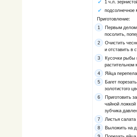
1 ч.л. зернисто
подсолнечное 
Приготовление:
Первым делом 
посолить, попе
Очистить чесн
и отставить в с
Кусочки рыбы 
растительном м
Яйца перепела 
Багет порезат
золотистого цв
Приготовить за
чайной ложкой
зубчика давлен
Листья салата 
Выложить на дн
Порезать яйца