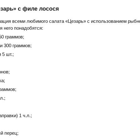
езарь» с филе лосося
иация всеми любимого салата «Цезарь» с использованием рыбн
я него понадобятся:
50 граммов;
и 300 граммов;
 5 шт.;
онов;
ка;
раммов;
л.;
правки) 1 ч.л.;
й перец;