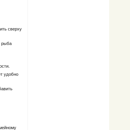
ить сверху
и рыба
ости.
ет удобно
бавить
емейному