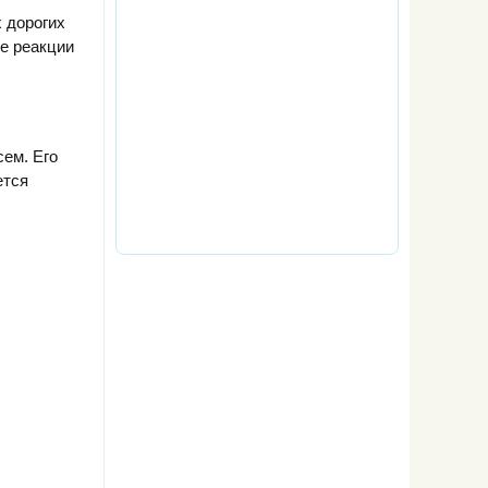
 дорогих
е реакции
ем. Его
ется