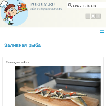
POEDIM.RU
Поиск
Форма поиска
сайт о здоровом питании
Заливная рыба
Размещено:
neftiss