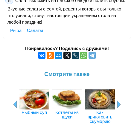
Салат выложить на плоское блюдо и полить соусом.
Вкусные салаты с семгой, рецепты которых вы только
что узнали, станут настоящим украшением стола на
любой праздник!
Рыба
Салаты
Понравилось? Поделись с друзьями!
Смотрите также
Рыбный суп
Котлеты из
Как
Рыба в
щуки
приготовить
скумбрию