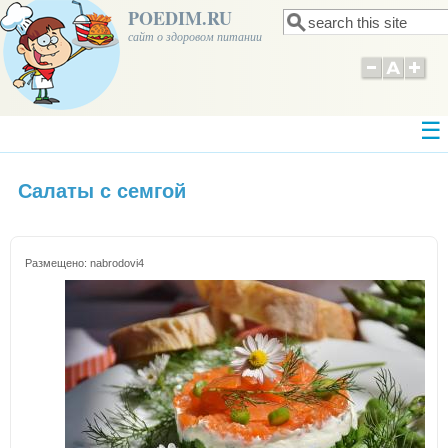
POEDIM.RU
Поиск
Форма поиска
сайт о здоровом питании
Салаты с семгой
Размещено:
nabrodovi4