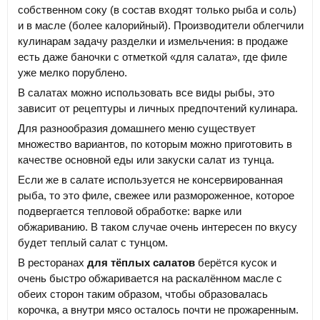
собственном соку (в состав входят только рыба и соль)
и в масле (более калорийный). Производители облегчили
кулинарам задачу разделки и измельчения: в продаже
есть даже баночки с отметкой «для салата», где филе
уже мелко порублено.
В салатах можно использовать все виды рыбы, это
зависит от рецептуры и личных предпочтений кулинара.
Для разнообразия домашнего меню существует
множество вариантов, по которым можно приготовить в
качестве основной еды или закуски салат из тунца.
Если же в салате используется не консервированная
рыба, то это филе, свежее или размороженное, которое
подвергается тепловой обработке: варке или
обжариванию. В таком случае очень интересен по вкусу
будет теплый салат с тунцом.
В ресторанах
для тёплых салатов
берётся кусок и
очень быстро обжаривается на раскалённом масле с
обеих сторон таким образом, чтобы образовалась
корочка, а внутри мясо осталось почти не прожаренным.