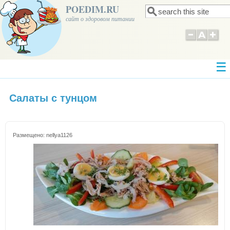
POEDIM.RU
Поиск
Форма поиска
сайт о здоровом питании
Салаты с тунцом
Размещено:
nellya1126