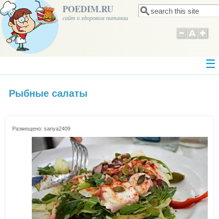
POEDIM.RU
Поиск
Форма поиска
сайт о здоровом питании
Рыбные салаты
Размещено:
sanya2409