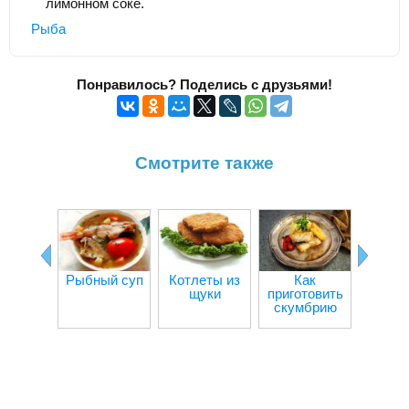
лимонном соке.
Рыба
Понравилось? Поделись с друзьями!
Смотрите также
Рыбный суп
Котлеты из
Как
Рыба в
щуки
приготовить
скумбрию