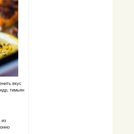
енить вкус
ндр, тимьян
 из
ионно