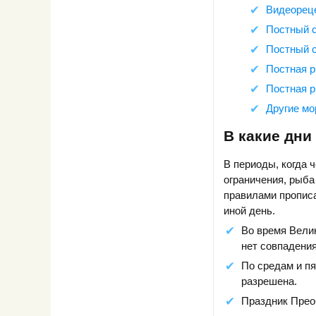
Видеореце
Постный с
Постный с
Постная р
Постная р
Другие мо
В какие дни
В периоды, когда 
ограничения, рыба
правилами прописа
иной день.
Во время Велик
нет совпадения
По средам и пя
разрешена.
Праздник Прео