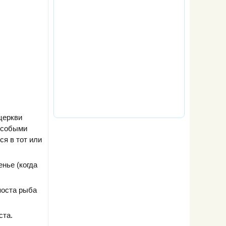
церкви
 Особыми
ся в тот или
нье (когда
поста рыба
ста.