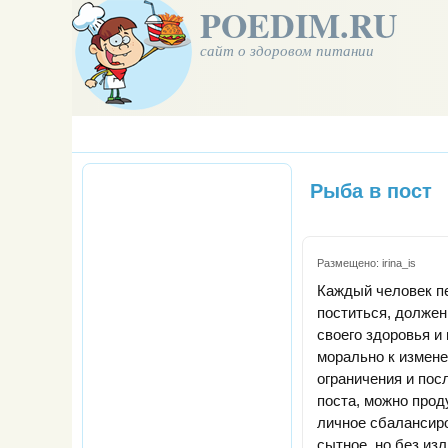
POEDIM.RU
сайт о здоровом питании
Рыба в пост
Размещено:
irina_is
Каждый человек пе
поститься, должен
своего здоровья и
морально к измене
ограничения и пос
поста, можно прод
личное сбалансир
сытное, но без из