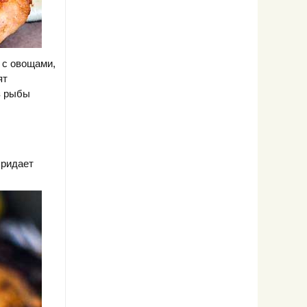
 с овощами,
ят
з рыбы
придает