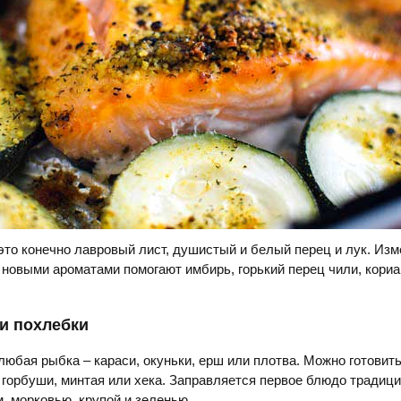
это конечно лавровый лист, душистый и белый перец и лук. Изм
 новыми ароматами помогают имбирь, горький перец чили, кориа
и похлебки
любая рыбка – караси, окуньки, ерш или плотва. Можно готовить
 горбуши, минтая или хека. Заправляется первое блюдо традиц
, морковью, крупой и зеленью.