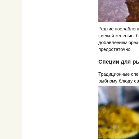
Редкие послаблени
свежей зеленью, б
добавлением орехо
предостаточно!
Специи для р
Традиционные спец
рыбному блюду св