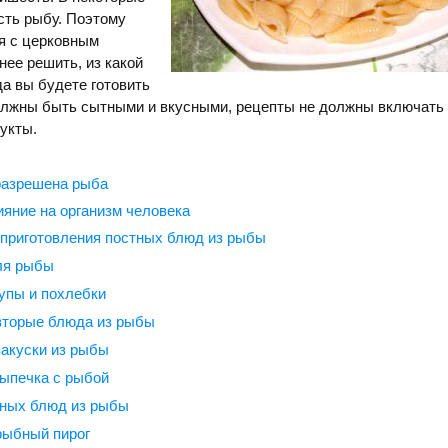
сть рыбу. Поэтому
я с церковным
нее решить, из какой
а вы будете готовить
должны быть сытными и вкусными, рецепты не должны включать
укты.
 разрешена рыба
ияние на организм человека
приготовления постных блюд из рыбы
ля рыбы
упы и похлебки
вторые блюда из рыбы
акуски из рыбы
ыпечка с рыбой
тных блюд из рыбы
рыбный пирог