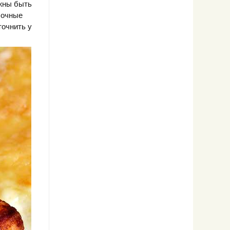
жны быть
лочные
точнить у