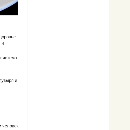
доровье.
 и
 система
пузыря и
и человек