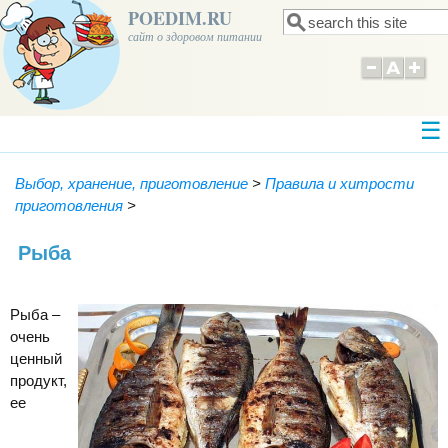
POEDIM.RU
Поиск
Форма поиска
сайт о здоровом питании
Выбор, хранение, приготовление
>
Правила и хитрости
приготовления
>
Рыба
Рыба –
очень
ценный
продукт,
ее