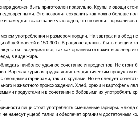
рнира должен быть приготовлен правильно. Крупы и овощи стои
 недоваренными. Это позволит сохранить как можно больше по
е и замедлит всасывание углеводов, что позволит нормализова
.
еменем употребления и размером порции. На завтрак и в обед н
и общей массой в 150-300 г. В рационе должны быть овощи и к
блюд стоит воздержаться, так как организм отложит всю энергию
еды, в виде жира.
блюдать наиболее удачное сочетание ингредиентов. Не стоит б
со. Вареная куриная грудка является диетическим продуктом и
 с овощными гарнирами, так и с крупами. Но не следует сочетат
ьного и животного происхождения. Хлеб, орехи и картофель яв
емыми продуктами и в сочетании с бобовыми их употреблять кр
.
орийности пищи стоит употреблять смешанные гарниры. Блюда 
 не нанесут ущерб талии и обеспечат организм достаточным к