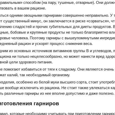
равильным» способом (на пару, тушеные, отварные). Они долж
твовать в вашем рационе.
ться одними овощными гарнирами совершенно неправильно. У т
т существенный минус, он заключается в риске «сорваться», ч
блению сладостей и прочих губительных для диеты продуктов. 
щные, бобовые и крупяные продукты не только благоприятно вл
доровье человека. Поэтому гарниры с вышеупомянутыми ингреди
едневный рацион и ускорят процесс снижения веса.
ним из основных источников витаминов группы В и углеводов, 
ациона ни только нецелесообразно, но может нанести вред здор
вной цели здорового питания.
 помогают избавиться от тяги к сладкому. Они являются очен
жат калий, так необходимый организму.
изделия, особенно из белой муки высшего сорта, стоит употреб
ше вообще исключить из рациона. Не стоит также увлекаться ка
ть различные гарниры из нее вполне допустимо и даже полезно.
иготовления гарниров
авил, которые необходимо учитывать при приготовлении гарниро