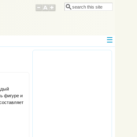
Поиск
Форма поиска
ждый
ь фигуре и
 составляет