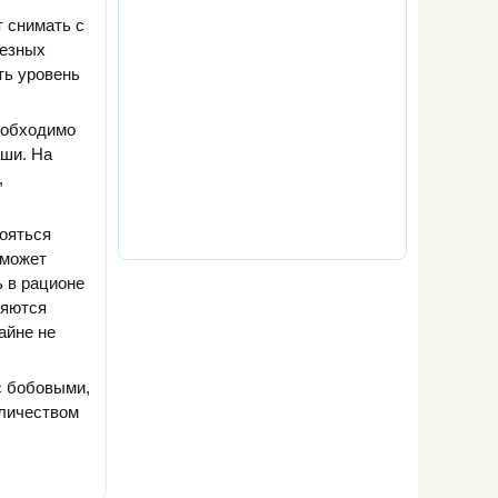
т снимать с
лезных
ть уровень
еобходимо
аши. На
,
ояться
 может
ь в рационе
ляются
айне не
с бобовыми,
оличеством