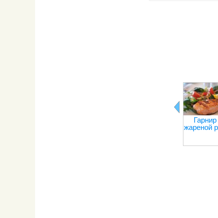
Гарнир
жареной 