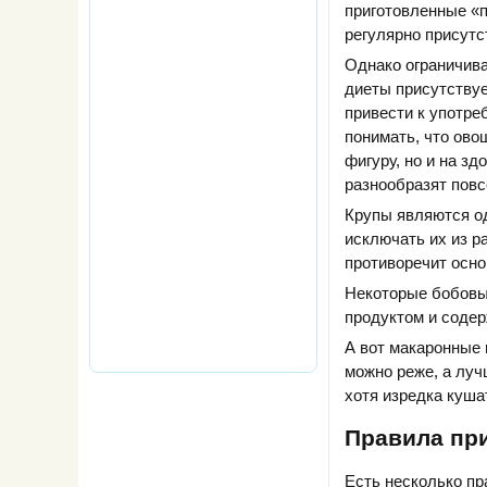
приготовленные «п
регулярно присутс
Однако ограничива
диеты присутствуе
привести к употре
понимать, что ово
фигуру, но и на з
разнообразят повс
Крупы являются од
исключать их из р
противоречит осно
Некоторые бобовые
продуктом и содер
А вот макаронные 
можно реже, а луч
хотя изредка куша
Правила пр
Есть несколько пр