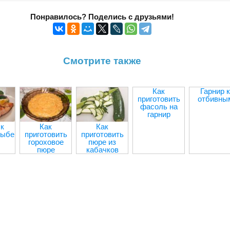
Понравилось? Поделись с друзьями!
Смотрите также
Как
Гарнир к
приготовить
отбивны
фасоль на
гарнир
 к
Как
Как
рыбе
приготовить
приготовить
гороховое
пюре из
пюре
кабачков