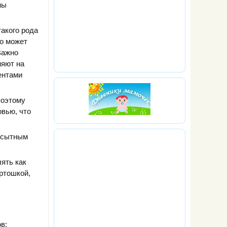
ны
акого рода
то может
Важно
ияют на
ентами
поэтому
овью, что
ь сытным
лять как
ртошкой,
в: