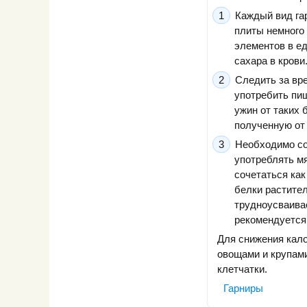
Каждый вид га
плиты немного
элементов в ед
сахара в крови
Следить за вр
употребить пищ
ужин от таких 
полученную от 
Необходимо со
употреблять мя
сочетаться как
белки растител
трудноусваива
рекомендуется
Для снижения кал
овощами и крупами
клетчатки.
Гарниры