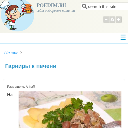
POEDIM.RU
Поиск
Форма поиска
сайт о здоровом питании
Печень
>
Гарниры к печени
Размещено:
ArinaR
На