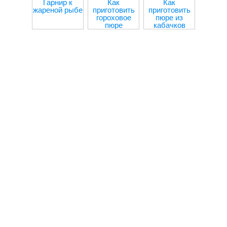
Гарнир к
Как
Как
жареной рыбе
приготовить
приготовить
гороховое
пюре из
пюре
кабачков