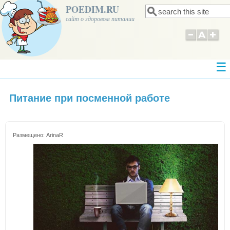
POEDIM.RU
Поиск
Форма поиска
сайт о здоровом питании
Питание при посменной работе
Размещено:
ArinaR