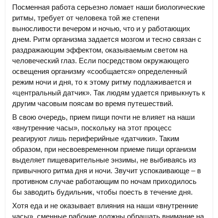
Посменная работа серьезно ломает наши биологические
ритмы, требует от человека той же степени
выносливости вечером и ночью, что и у работающих
днем. Ритм организма задается мозгом и тесно связан с
раздражающим эффектом, оказываемым светом на
человеческий глаз. Если посредством окружающего
освещения организму «сообщается» определенный
режим ночи и дня, то к этому ритму подлаживается и
«центральный датчик». Так людям удается привыкнуть к
другим часовым поясам во время путешествий.
В свою очередь, прием пищи почти не влияет на наши
«внутренние часы», поскольку на этот процесс
реагируют лишь периферийные «датчики». Таким
образом, при несвоевременном приеме пищи организм
выделяет пищеварительные энзимы, не выбиваясь из
привычного ритма дня и ночи. Звучит успокаивающе – в
противном случае работающим по ночам приходилось
бы заводить будильник, чтобы поесть в течение дня.
Хотя еда и не оказывает влияния на наши «внутренние
часы», сменные рабочие должны обращать внимание на