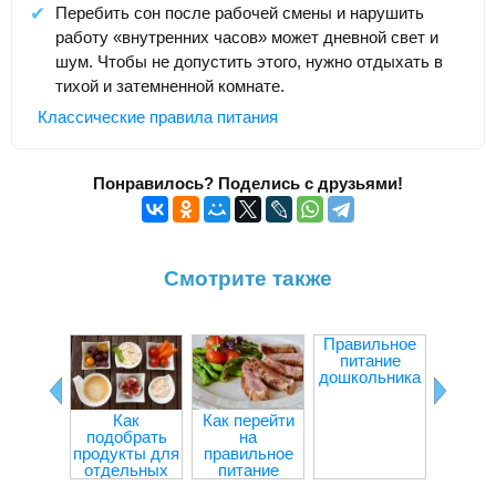
Перебить сон после рабочей смены и нарушить
работу «внутренних часов» может дневной свет и
шум. Чтобы не допустить этого, нужно отдыхать в
тихой и затемненной комнате.
Классические правила питания
Понравилось? Поделись с друзьями!
Смотрите также
Правильное
Гла
питание
ошиб
дошкольника
пита
Как
Как перейти
подобрать
на
продукты для
правильное
отдельных
питание
приемов пищи