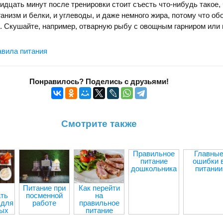
идцать минут после тренировки стоит съесть что-нибудь такое, 
ганизм и белки, и углеводы, и даже немного жира, потому что об
я. Скушайте, например, отварную рыбу с овощным гарниром или
авила питания
Понравилось? Поделись с друзьями!
Смотрите также
Правильное
Главны
питание
ошибки 
дошкольника
питании
Питание при
Как перейти
ть
посменной
на
 для
работе
правильное
ных
питание
пищи