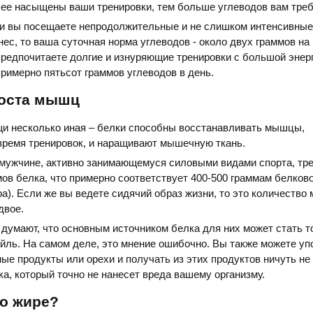
ее насыщены ваши тренировки, тем больше углеводов вам треб
ли вы посещаете непродолжительные и не слишком интенсивные
нес, то ваша суточная норма углеводов - около двух граммов на
предпочитаете долгие и изнуряющие тренировки с большой энер
примерно пятьсот граммов углеводов в день.
роста мышц
щи несколько иная – белки способны восстанавливать мышцы,
время тренировок, и наращивают мышечную ткань.
 мужчине, активно занимающемуся силовыми видами спорта, тр
мов белка, что примерно соответствует 400-500 граммам белков
ра). Если же вы ведете сидячий образ жизни, то это количество
двое.
думают, что основным источником белка для них может стать т
йль. На самом деле, это мнение ошибочно. Вы также можете уп
ые продукты или орехи и получать из этих продуктов ничуть н
ка, который точно не нанесет вреда вашему организму.
 о жире?