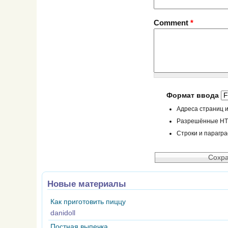
Comment
*
Формат ввода
Адреса страниц и
Разрешённые HTML
Строки и парагр
Новые материалы
Как приготовить пиццу
danidoll
Постная выпечка