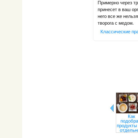
Примерно через тр
принесет в ваш ор
него все же нельз
творога с медом.
Классические пр
Как
подобра
продукты
отдель
приемов 