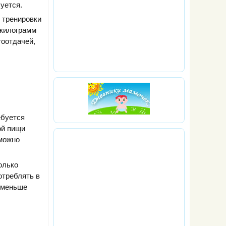
уется.
 тренировки
 килограмм
гоотдачей,
ебуется
ой пищи
 можно
олько
отреблять в
е меньше