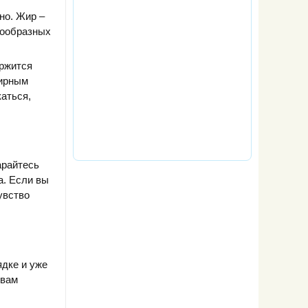
но. Жир –
нообразных
ержится
жирным
аться,
арайтесь
а. Если вы
увство
ядке и уже
 вам