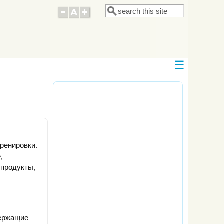
Поиск
Форма поиска
ренировки.
,
 продукты,
держащие