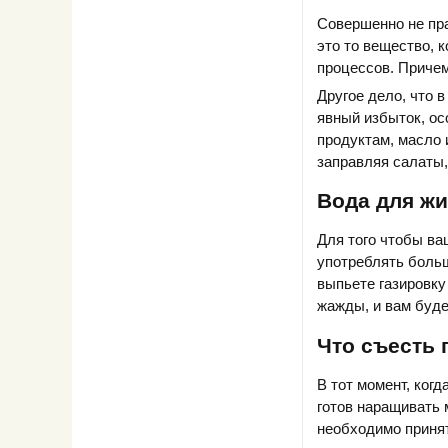
Совершенно не пра
это то вещество, 
процессов. Причем
Другое дело, что 
явный избыток, о
продуктам, масло 
заправляя салаты,
Вода для ж
Для того чтобы ва
употреблять больш
выпьете газировку
жажды, и вам буде
Что съесть 
В тот момент, ког
готов наращивать 
необходимо принят