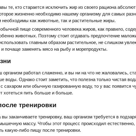
вы те, кто старается исключить жир из своего рациона абсолют
которое жизненно необходимо нашему организму для самых раз
 необходимы как животные, так и растительные жиры.
в обычной пище современного человека жиров, как правило, сод
собенно животных. Поэтому стоит отдавать предпочтение мало
использовать главным образом растительное, не слишком увлек
 и почаще заменять мясо на рыбу и морепродукты.
изни
ш организм работал слаженно, и вы ни на что не жаловались, ст
е воды. Однако стоит заметить, что полезна только чистая вод
 с сахаром или обычную газированную воду, то у вас появится ч
т хотеться пить больше и больше.
после тренировки
да вы заканчиваете тренировку, ваш организм требуется в подзар
мышечную массу. Чтобы этот процесс происходил естественно,
ь какую-либо пищу после тренировки.