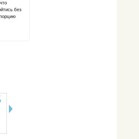
что
ойтись без
 порцию
е
Незаменимые
Как
Голод
Правильны
в
аминокислоты
правильно
истинный и
перекус
жевать
мнимый