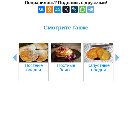
Понравилось? Поделись с друзьями!
Смотрите также
Постные
Постные
Капустные
Ка
оладьи
блины
оладьи
пригот
олад
твор