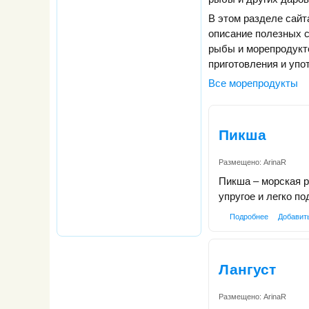
В этом разделе сайт
описание полезных 
рыбы и морепродукто
приготовления и упо
Все морепродукты
Пикша
Размещено:
ArinaR
Пикша – морская р
упругое и легко п
Подробнее
Добавит
Лангуст
Размещено:
ArinaR