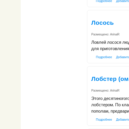
Подробнее
Добавит
Лосось
Размещено:
ArinaR
Ловлей лосося лю
для приготовления
Подробнее
Добавит
Лобстер (ом
Размещено:
ArinaR
Этого десятиногог
лобстером. По кл
пополам, предвар
Подробнее
Добавит