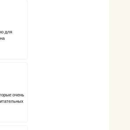
но для
сна
оторые очень
питательных