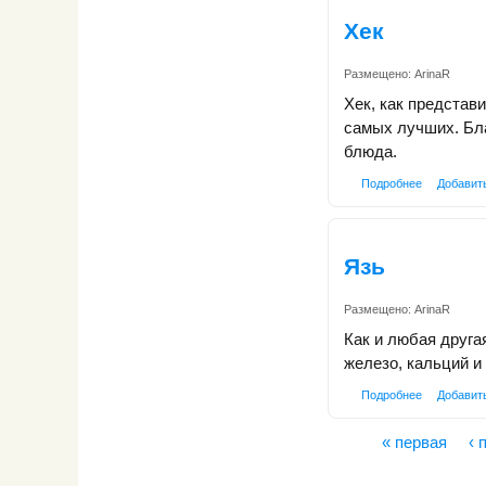
Хек
Размещено:
ArinaR
Хек, как представ
самых лучших. Бла
блюда.
Подробнее
Добавит
Язь
Размещено:
ArinaR
Как и любая друга
железо, кальций и
Подробнее
Добавит
« первая
‹
Страницы