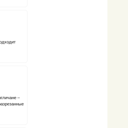
подходит
нгличане –
разрезанные