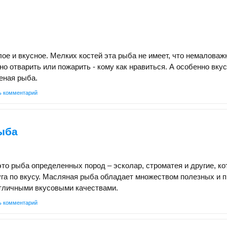
ое и вкусное. Мелких костей эта рыба не имеет, что немаловаж
но отварить или пожарить - кому как нравиться. А особенно вку
еная рыба.
ь комментарий
ыба
то рыба определенных пород – эсколар, строматея и другие, к
уга по вкусу. Масляная рыба обладает множеством полезных и 
отличными вкусовыми качествами.
ь комментарий