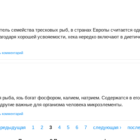
итель семейства тресковых рыб, в странах Европы считается од
годаря хорошей усвояемости, хека нередко включают в диетич
ь комментарий
я рыба, язь богат фосфором, калием, натрием. Содержатся в его
 другие важные для организма человека микроэлементы.
ь комментарий
 предыдущая
1
2
3
4
5
6
7
следующая ›
после