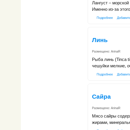
Лангуст – морской
Именно из-за это
Подробнее
Добавит
Линь
Размещено:
ArinaR
Рыба линь (Tinca t
чешуйки мелкие, 
Подробнее
Добавит
Сайра
Размещено:
ArinaR
Мясо сайры содер
жирами, минеральн