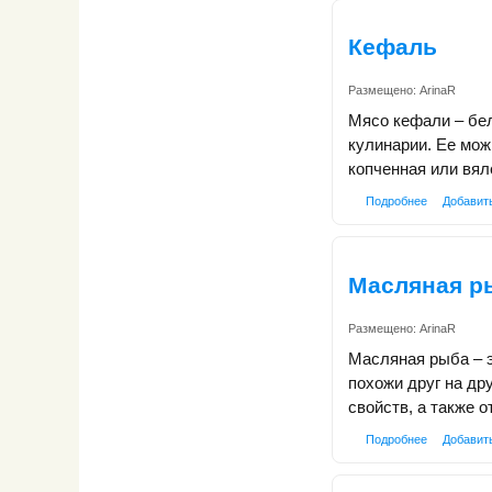
Кефаль
Размещено:
ArinaR
Мясо кефали – бел
кулинарии. Ее мож
копченная или вял
Подробнее
Добавит
Масляная р
Размещено:
ArinaR
Масляная рыба – э
похожи друг на др
свойств, а также 
Подробнее
Добавит