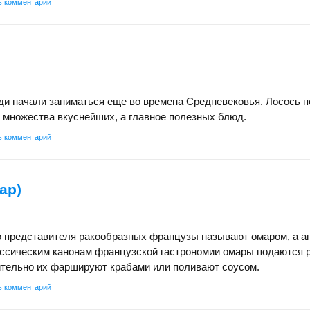
ь комментарий
ди начали заниматься еще во времена Средневековья. Лосось 
 множества вкуснейших, а главное полезных блюд.
ь комментарий
ар)
о представителя ракообразных французы называют омаром, а а
ассическим канонам французской гастрономии омары подаются 
ительно их фаршируют крабами или поливают соусом.
ь комментарий