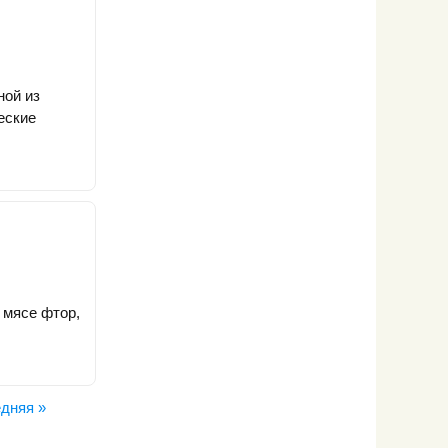
ной из
еские
 мясе фтор,
дняя »