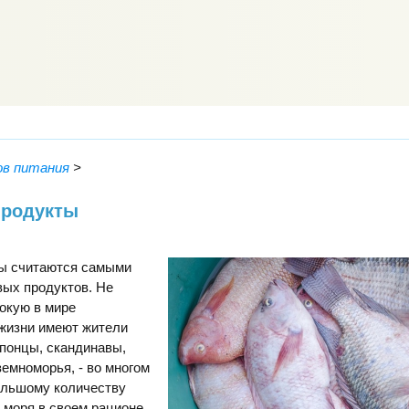
ов питания
>
продукты
ы считаются самыми
вых продуктов. Не
окую в мире
жизни имеют жители
японцы, скандинавы,
емноморья, - во многом
ольшому количеству
 моря в своем рационе.