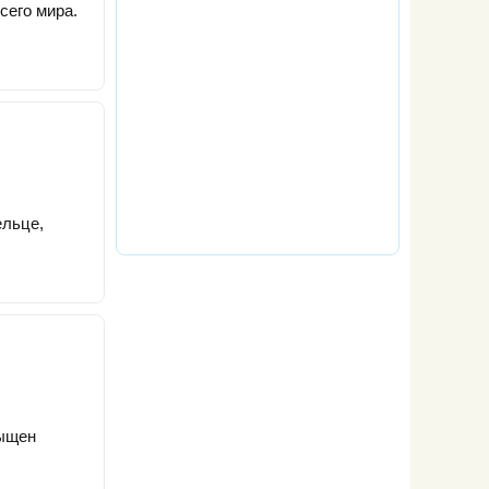
сего мира.
ельце,
сыщен