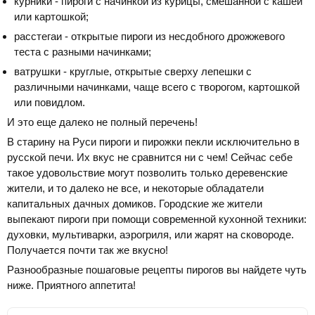
курники - пироги с начинкой из курицы, смешанной с кашей
или картошкой;
расстегаи - открытые пироги из несдобного дрожжевого
теста с разными начинками;
ватрушки - круглые, открытые сверху лепешки с
различными начинками, чаще всего с творогом, картошкой
или повидлом.
И это еще далеко не полный перечень!
В старину на Руси пироги и пирожки пекли исключительно в
русской печи. Их вкус не сравнится ни с чем! Сейчас себе
такое удовольствие могут позволить только деревенские
жители, и то далеко не все, и некоторые обладатели
капитальных дачных домиков. Городские же жители
выпекают пироги при помощи современной кухонной техники:
духовки, мультиварки, аэрогриля, или жарят на сковороде.
Получается почти так же вкусно!
Разнообразные пошаговые рецепты пирогов вы найдете чуть
ниже. Приятного аппетита!