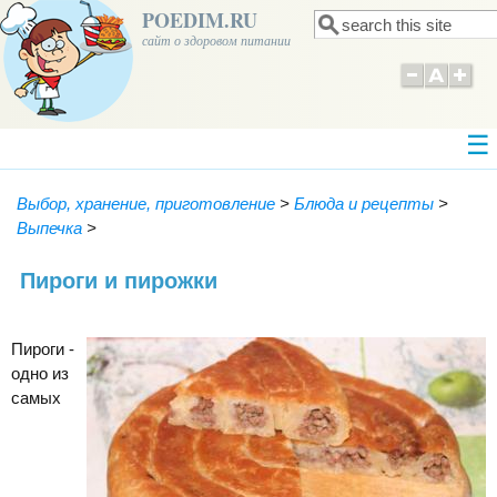
POEDIM.RU
Поиск
Форма поиска
сайт о здоровом питании
Выбор, хранение, приготовление
>
Блюда и рецепты
>
Выпечка
>
Пироги и пирожки
Пироги -
одно из
самых