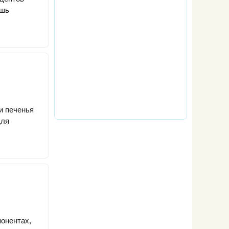
ишь
и печенья
для
понентах,