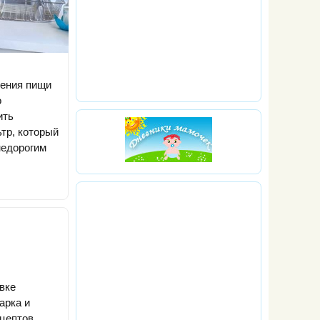
ления пищи
о
ить
тр, который
недорогим
вке
арка и
ецептов