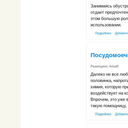
Занимаясь обустро
отдает предпочтен
этом большую роль
использовании.
Подробнее
Добавит
Посудомоеч
Размещено:
ArinaR
Далеко не все люб
половинка, напрот
химия, которую пр
воздействует на ко
Впрочем, это уже 
такую помощницу,
Подробнее
Добавит