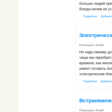
больше людей пред
блюда ничем не ус
Подробнее
Добавит
Электричес
Размещено:
ArinaR
Не надо никому до
чаще мы приобрета
времени, как мног
умеют готовить бл
электрические бл
Подробнее
Добавит
Встраиваема
Размещено:
ArinaR