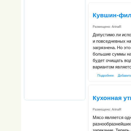
Кувшин-фил
Размещено:
ArinaR
Допустимо ли испо
и повседневных на
загрязнена. Но это
большие суммы на
будет очищать вод
вариантом являетс
Подробнее
Добавит
Кухонная ут
Размещено:
ArinaR
Мясо является одн
разнообразнейших
запекание. Теперь