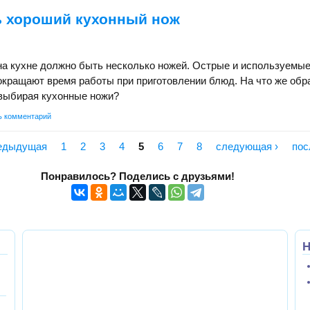
ь хороший кухонный нож
на кухне должно быть несколько ножей. Острые и используемые
окращают время работы при приготовлении блюд. На что же обр
 выбирая кухонные ножи?
ь комментарий
редыдущая
1
2
3
4
5
6
7
8
следующая ›
пос
Понравилось? Поделись с друзьями!
Н