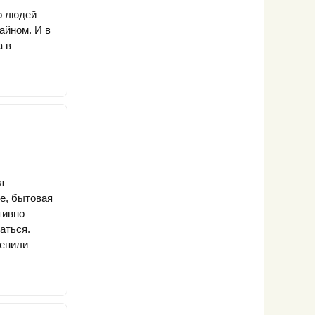
о людей
айном. И в
а в
я
же, бытовая
тивно
каться.
ценили