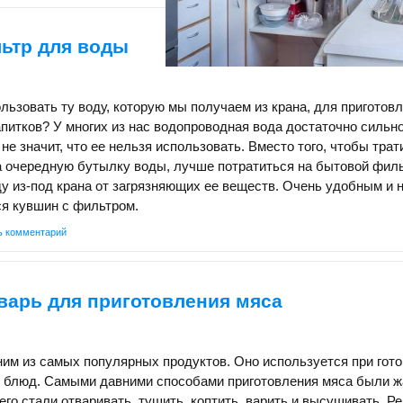
ьтр для воды
льзовать ту воду, которую мы получаем из крана, для приготов
питков? У многих из нас водопроводная вода достаточно сильн
 не значит, что ее нельзя использовать. Вместо того, чтобы трат
 очередную бутылку воды, лучше потратиться на бытовой филь
у из-под крана от загрязняющих ее веществ. Очень удобным и 
я кувшин с фильтром.
ь комментарий
варь для приготовления мяса
им из самых популярных продуктов. Оно используется при гото
 блюд. Самыми давними способами приготовления мяса были ж
 его стали отваривать, тушить, коптить, варить и высушивать. Р