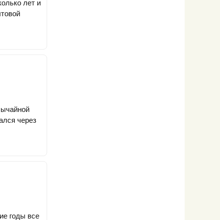
олько лет и
ытовой
бычайной
ался через
ие годы все