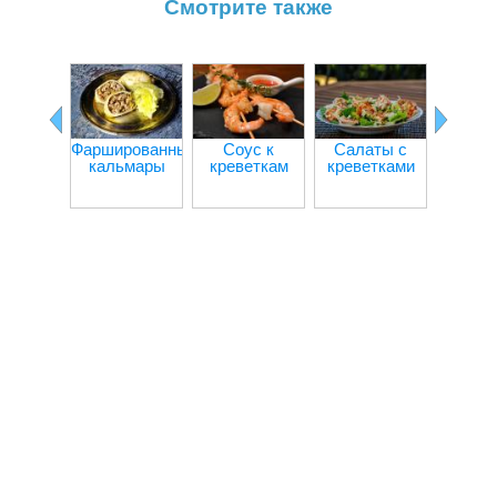
Смотрите также
Фаршированные
Соус к
Салаты с
Как ж
кальмары
креветкам
креветками
каль