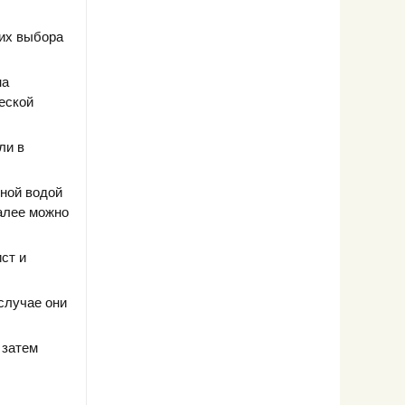
их выбора
на
ческой
ли в
еной водой
Далее можно
ст и
случае они
 затем