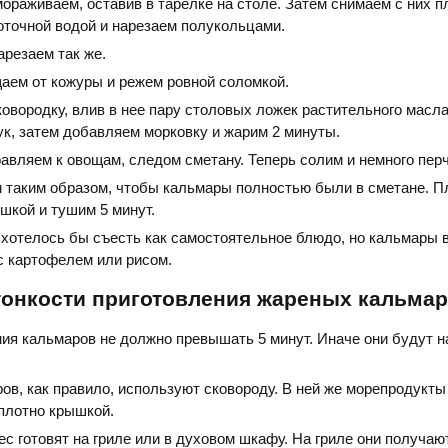
ораживаем, оставив в тарелке на столе. Затем снимаем с них п
точной водой и нарезаем полукольцами.
арезаем так же.
аем от кожуры и режем ровной соломкой.
овородку, влив в нее пару столовых ложек растительного масла
к, затем добавляем морковку и жарим 2 минуты.
авляем к овощам, следом сметану. Теперь солим и немного пер
таким образом, чтобы кальмары полностью были в сметане. П
шкой и тушим 5 минут.
хотелось бы съесть как самостоятельное блюдо, но кальмары 
с картофелем или рисом.
тонкости приготовления жареных кальма
ия кальмаров не должно превышать 5 минут. Иначе они будут 
ов, как правило, используют сковороду. В ней же морепродукты
плотно крышкой.
ес готовят на гриле или в духовом шкафу. На гриле они получаю