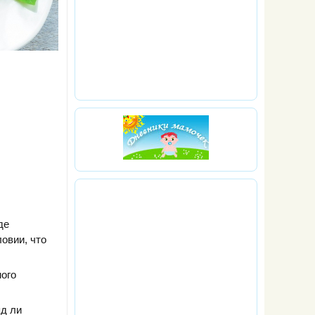
де
овии, что
ного
яд ли