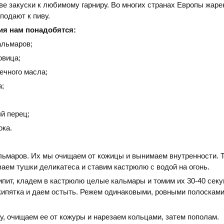
ве закуски к любимому гарниру. Во многих странах Европы жар
подают к пиву.
ия нам понадобятся:
кальмаров;
овица;
ечного масла;
а;
й перец;
ока.
льмаров. Их мы очищаем от кожицы и вынимаем внутренности. 
аем тушки деликатеса и ставим кастрюлю с водой на огонь.
ипит, кладем в кастрюлю целые кальмары и томим их 30-40 секу
 кипятка и даем остыть. Режем одинаковыми, ровными полосками
у, очищаем ее от кожуры и нарезаем кольцами, затем пополам.