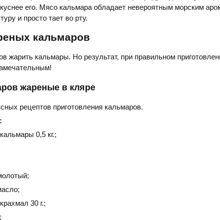
вкуснее его. Мясо кальмара обладает невероятным морским аро
уру и просто тает во рту.
реных кальмаров
ов жарить кальмары. Но результат, при правильном приготовлен
замечательным!
аров жареные в кляре
сных рецептов приготовления кальмаров.
:
альмары 0,5 кг.;
молотый;
масло;
рахмал 30 г.;
;