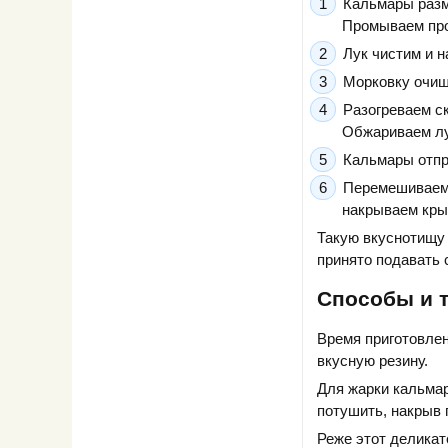
Кальмары разм
Промываем про
Лук чистим и н
Морковку очищ
Разогреваем ск
Обжариваем лу
Кальмары отпр
Перемешиваем 
накрываем кры
Такую вкуснотищу 
принято подавать 
Способы и 
Время приготовлен
вкусную резину.
Для жарки кальмар
потушить, накрыв 
Реже этот деликат