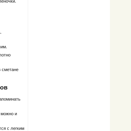
леночки.
.
чим.
лотно
в сметане
ров
напоминать
 можно и
тся с легким