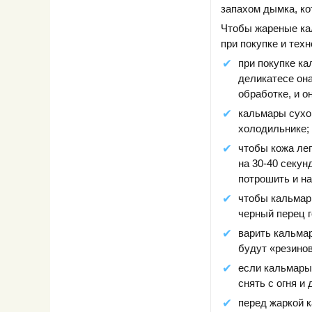
запахом дымка, ко
Чтобы жареные ка
при покупке и тех
при покупке ка
деликатесе она
обработке, и о
кальмары сухо
холодильнике;
чтобы кожа ле
на 30-40 секун
потрошить и на
чтобы кальмар
черный перец 
варить кальмар
будут «резино
если кальмары 
снять с огня и
перед жаркой 