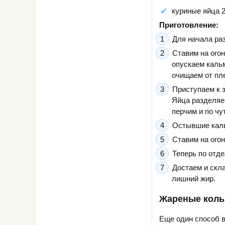
куриные яйца 2
Приготовление:
Для начала ра
Ставим на огон
опускаем каль
очищаем от пле
Приступаем к 
Яйца разделяем
перчим и по ч
Остывшие каль
Ставим на ого
Теперь по отде
Достаем и скл
лишний жир.
Жареные коль
Еще один способ 