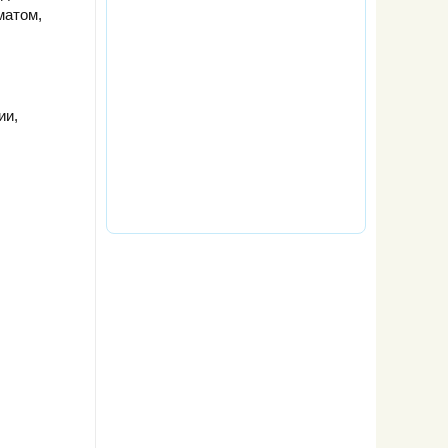
матом,
ии,