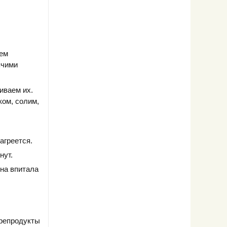
тем
ячими
иваем их.
ком, солим,
агреется.
нут.
на впитала
орепродукты