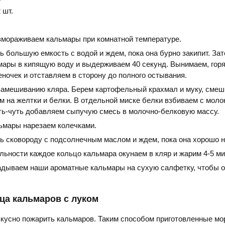
 шт.
змораживаем кальмары при комнатной температуре.
ь большую емкость с водой и ждем, пока она бурно закипит. За
мары в кипящую воду и выдерживаем 40 секунд. Вынимаем, гор
ночек и отставляем в сторону до полного остывания.
замешиванию кляра. Берем картофельный крахмал и муку, смеш
 на желтки и белки. В отдельной миске белки взбиваем с моло
уть-чуть добавляем сыпучую смесь в молочно-белковую массу.
мары нарезаем колечками.
нь сковороду с подсолнечным маслом и ждем, пока она хорошо н
льности каждое кольцо кальмара окунаем в кляр и жарим 4-5 ми
адываем наши ароматные кальмары на сухую салфетку, чтобы о
ца кальмаров с луком
вкусно пожарить кальмаров. Таким способом приготовленные м