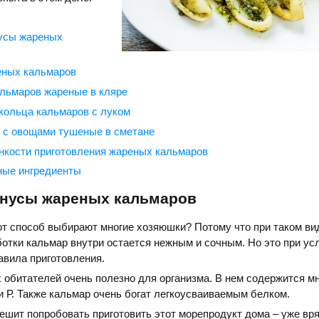
усы жареных
еных кальмаров
льмаров жареные в кляре
кольца кальмаров с луком
 с овощами тушеные в сметане
нкости приготовления жареных кальмаров
ные ингредиенты
нусы жареных кальмаров
т способ выбирают многие хозяюшки? Потому что при таком ви
отки кальмар внутри остается нежным и сочным. Но это при усл
авила приготовления.
 обитателей очень полезно для организма. В нем содержится м
 и Р. Также кальмар очень богат легкоусваиваемым белком.
решит попробовать приготовить этот морепродукт дома – уже вр