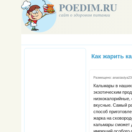
POEDIM.RU
сайт о здоровом питании
Как жарить к
Размещено:
anastasiya23
Кальмары в наших
экзотическим прод
низкокалорийные, 
вкусные. Самый р
способ приготовле
жарка на сковород
кальмары сможет 
имеющий особого о