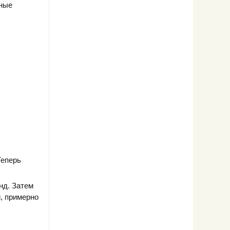
еные
Теперь
нд. Затем
, примерно