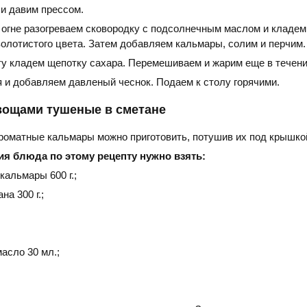
 и давим прессом.
огне разогреваем сковородку с подсолнечным маслом и кладем
 золотистого цвета. Затем добавляем кальмары, солим и перчим.
ту кладем щепотку сахара. Перемешиваем и жарим еще в течение
я и добавляем давленый чеснок. Подаем к столу горячими.
вощами тушеные в сметане
роматные кальмары можно приготовить, потушив их под крышкой
я блюда по этому рецепту нужно взять:
альмары 600 г.;
на 300 г.;
асло 30 мл.;