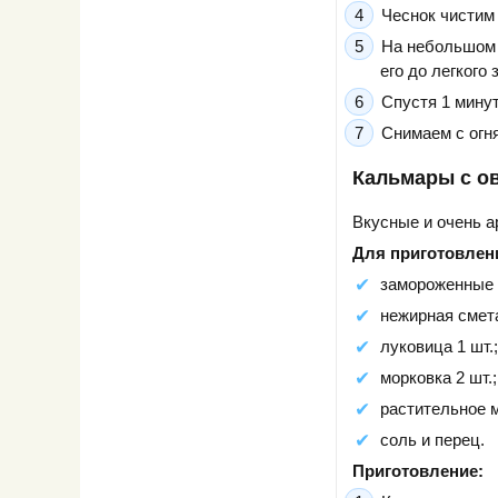
Чеснок чистим
На небольшом 
его до легкого
Спустя 1 мину
Снимаем с огн
Кальмары с о
Вкусные и очень а
Для приготовлени
замороженные к
нежирная смета
луковица 1 шт.;
морковка 2 шт.;
растительное м
соль и перец.
Приготовление: