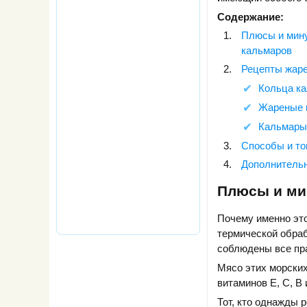
Содержание:
Плюсы и мин
кальмаров
Рецепты жар
Кольца ка
Жареные 
Кальмары
Способы и то
Дополнитель
Плюсы и ми
Почему именно это
термической обраб
соблюдены все пр
Мясо этих морских
витаминов Е, С, В
Тот, кто однажды 