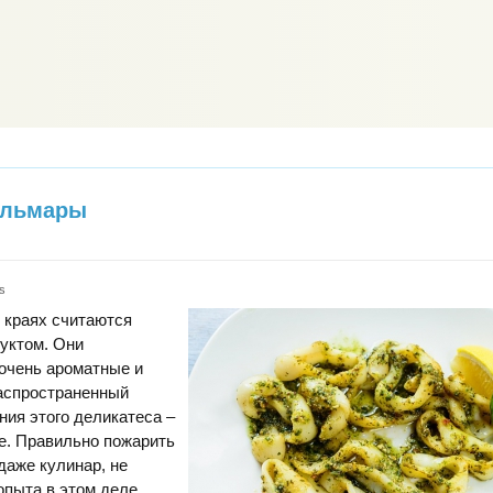
альмары
s
 краях считаются
уктом. Они
очень ароматные и
аспространенный
ния этого деликатеса –
е. Правильно пожарить
даже кулинар, не
пыта в этом деле.