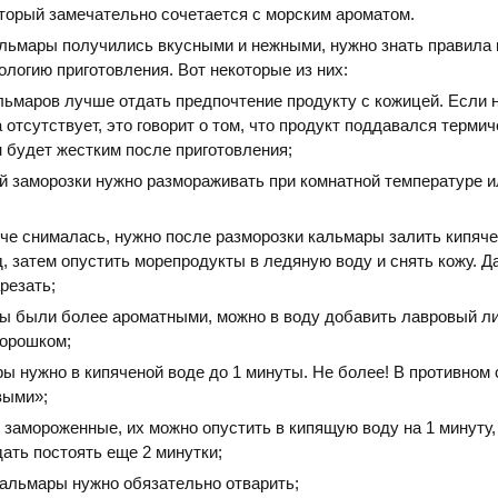
торый замечательно сочетается с морским ароматом.
льмары получились вкусными и нежными, нужно знать правила 
нологию приготовления. Вот некоторые из них:
льмаров лучше отдать предпочтение продукту с кожицей. Если 
 отсутствует, это говорит о том, что продукт поддавался терми
н будет жестким после приготовления;
й заморозки нужно размораживать при комнатной температуре и
гче снималась, нужно после разморозки кальмары залить кипяч
д, затем опустить морепродукты в ледяную воду и снять кожу. 
резать;
ы были более ароматными, можно в воду добавить лавровый ли
горошком;
ы нужно в кипяченой воде до 1 минуты. Не более! В противном 
выми»;
замороженные, их можно опустить в кипящую воду на 1 минуту,
 дать постоять еще 2 минутки;
кальмары нужно обязательно отварить;