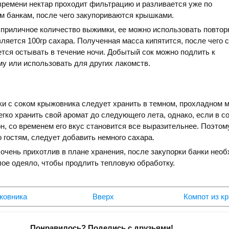
времени нектар проходит фильтрацию и разливается уже по
м банкам, после чего закупориваются крышками.
приличное количество выжимки, ее можно использовать повторн
яется 100гр сахара. Полученная масса кипятится, после чего 
ется остывать в течение ночи. Добытый сок можно подлить к
у или использовать для других лакомств.
и с соком крыжовника следует хранить в темном, прохладном м
егко хранить свой аромат до следующего лета, однако, если в с
н, со временем его вкус становится все выразительнее. Поэтом
о гостям, следует добавить немного сахара.
 очень прихотлив в плане хранения, после закупорки банки нео
ое одеяло, чтобы продлить тепловую обработку.
жовника
Вверх
Компот из к
Понравилось? Поделись с друзьями!