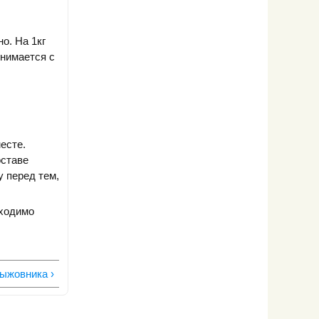
о. На 1кг
снимается с
есте.
оставе
у перед тем,
бходимо
рыжовника ›