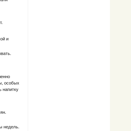
т.
ой и
ывать.
менно
ы, особых
ь напитку
ян.
ы недель.