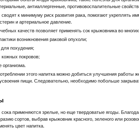
териальные, антиаллергенные, противовоспалительные свойств
сводят к минимуму риск развития рака, помогают укреплять им
стерин и артериальное давление.
ечебных качеств позволяет применять сок крыжовника во многих
актики возникновения раковой опухоли;
 для похудения;
 кожных покровов;
 организма.
отреблении этого напитка можно добиться улучшения работы ж
 усвоения пищи. Следовательно, необходимо побольше закрыва
ы
 сока применяются зрелые, но еще твердоватые ягоды. Благода
азию сортов, выбрав крыжовник красного, зеленого или розовог
енять цвет напитка.