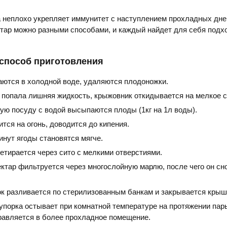
 неплохо укрепляет иммунитет с наступлением прохладных дне
ктар можно разными способами, и каждый найдет для себя под
 способ приготовления
ются в холодной воде, удаляются плодоножки.
е попала лишняя жидкость, крыжовник откидывается на мелкое с
ую посуду с водой высыпаются плоды (1кг на 1л воды).
тся на огонь, доводится до кипения.
инут ягоды становятся мягче.
етирается через сито с мелкими отверстиями.
ктар фильтруется через многослойную марлю, после чего он сн
к разливается по стерилизованным банкам и закрывается крыш
упорка остывает при комнатной температуре на протяжении пар
правляется в более прохладное помещение.