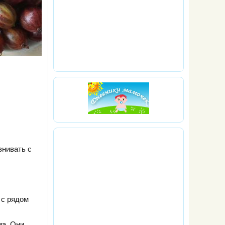
внивать с
 с рядом
ма. Они