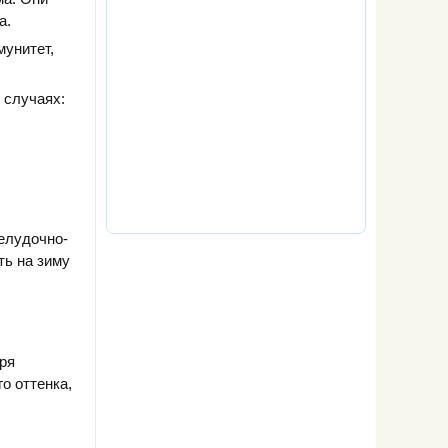
а.
мунитет,
 случаях:
елудочно-
ть на зиму
ря
о оттенка,