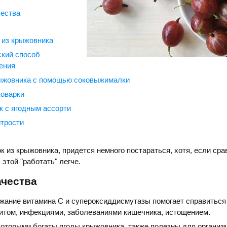
ества
 из крыжовника
ский способ
ения
рыжовника с помощью соковыжималки
коварки
 с ягодным ассорти
трости
к из крыжовника, придется немного постараться, хотя, если сра
 этой "работать" легче.
ачества
жание витамина С и супероксиддисмутазы помогает справиться
ритом, инфекциями, заболеваниями кишечника, истощением.
оторыми богаты ягоды крыжовника, также полезны для организ