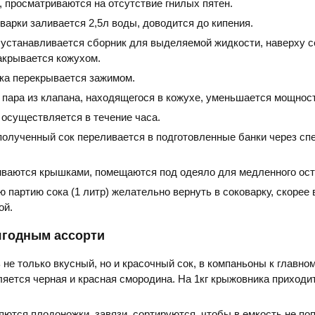
 просматриваются на отсутствие гнилых пятен.
варки заливается 2,5л воды, доводится до кипения.
 устанавливается сборник для выделяемой жидкости, наверху с
акрывается кожухом.
ка перекрывается зажимом.
 пара из клапана, находящегося в кожухе, уменьшается мощност
 осуществляется в течение часа.
полученный сок переливается в подготовленные банки через с
иваются крышками, помещаются под одеяло для медленного ос
партию сока (1 литр) желательно вернуть в соковарку, скорее 
ой.
ягодным ассорти
 не только вкусный, но и красочный сок, в компаньоны к главно
яется черная и красная смородина. На 1кг крыжовника приходит
яются плодоножки, завязи, сортируются, чтобы в емкость не по