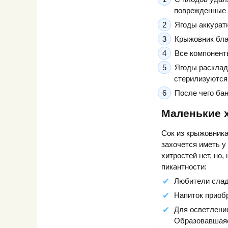
поврежденные 
Ягоды аккурат
Крыжовник блан
Все компоненты
Ягоды расклад
стерилизуются
После чего бан
Маленькие 
Сок из крыжовника
захочется иметь у
хитростей нет, но
пикантности:
Любители слад
Напиток приобр
Для осветления
Образовавшаяс