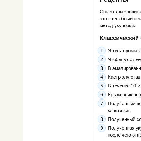
Сок из крыжовника
этот целебный не
метод укупорки.
Классический
Ягоды промыва
Чтобы в сок н
В эмалированн
Кастрюля стави
В течение 30 м
Крыжовник пер
Полученный не
кипятится.
Полученный со
Полученная ук
после чего от