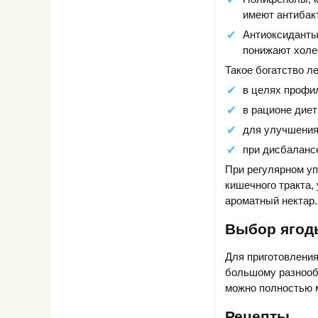
имеют антибак
Антиоксиданты 
понижают холе
Такое богатство л
в целях профил
в рационе диет
для улучшения
при дисбалансе
При регулярном уп
кишечного тракта,
ароматный нектар.
Выбор ягод
Для приготовления
большому разнообр
можно полностью м
Рецепты