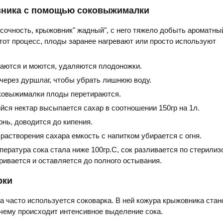
вника с помощью соковыжималки
сочность, крыжовник" жадный", с него тяжело добыть ароматный
от процесс, плоды заранее нагревают или просто используют
аются и моются, удаляются плодоножки.
через дуршлаг, чтобы убрать лишнюю воду.
ковыжималки плоды перетираются.
йся нектар высыпается сахар в соотношении 150гр на 1л.
онь, доводится до кипения.
растворения сахара емкость с напитком убирается с огня.
пература сока стала ниже 100гр.С, сок разливается по стерили
ривается и оставляется до полного остывания.
рки
а часто используется соковарка. В ней кожура крыжовника стан
 чему происходит интенсивное выделение сока.