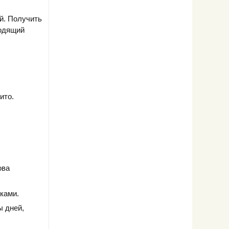
й. Получить
ходящий
ито.
ова
ками.
ы дней,