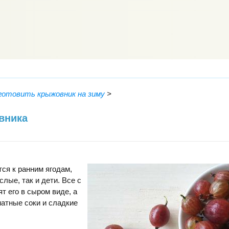
аготовить крыжовник на зиму
>
вника
ся к ранним ягодам,
слые, так и дети. Все с
т его в сыром виде, а
матные соки и сладкие