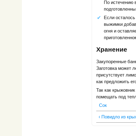
По истечению 
подготовленны
Если осталось 
выжимки добавл
огня и оставля
приготовленном
Хранение
Закупоренные банк
Заготовка может л
присутствует лимо
как предложить ег
Так как крыжовник
помещать под тепл
Сок
‹ Повидло из кры