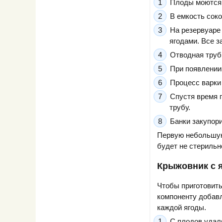
Плоды моются,
В емкость соко
На резервуаре
ягодами. Все з
Отводная труб
При появлении
Процесс варки
Спустя время 
трубу.
Банки закупор
Первую небольшую 
будет не стерильн
Крыжовник с 
Чтобы приготовить
компоненту добавл
каждой ягоды.
С плодов удал