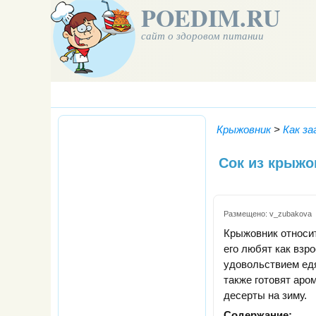
POEDIM.RU
сайт о здоровом питании
Крыжовник
>
Как з
Сок из крыжо
Размещено:
v_zubakova
Крыжовник относит
его любят как взро
удовольствием едя
также готовят аро
десерты на зиму.
Содержание: