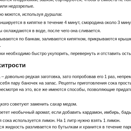
или недозрелые.
но моются, используя дуршлаг.
шируется в кипятке в течение 4 минут, смородина около 3 мину
 охлаждаются в воде, после чего она сливается.
ываются по банкам, заливаются кипятком, прикрываются крышк
.
ки необходимо быстро укупорить, перевернуть и отставить ост
хитрости
 – довольно редкая заготовка, зато попробовав его 1 раз, непре
 себя пару баночек на запас. Рецепты приготовления сока прост
, несмотря на это, все же имеются способы, позволяющие придат
кого советуют заменить сахар медом.
етет необычный аромат, если добавить кардамон, имбирь, бадь
 сока используется лимон. На 1 литр нужно взять 1 лимон.
я жидкость разливается по бутылкам и хранится в течение пар