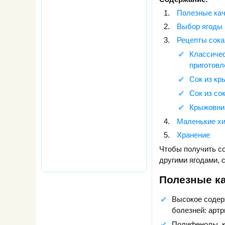
Полезные кач
Выбор ягоды
Рецепты сока
Классиче
приготовл
Сок из к
Сок из со
Крыжовник
Маленькие хи
Хранение
Чтобы получить со
другими ягодами, с
Полезные к
Высокое содер
болезней: арт
Полифенолы, к