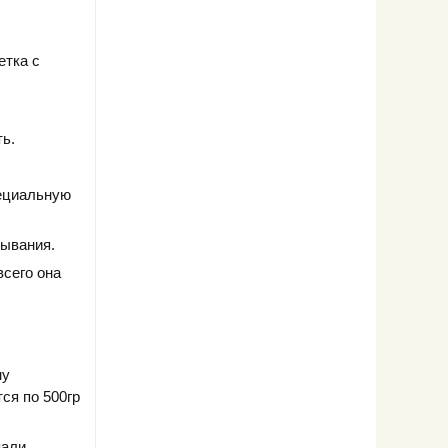
етка с
ь.
пециальную
тывания.
всего она
му
ся по 500гр
пали