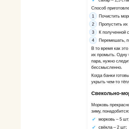
Способ приготовле
Почистить мор
Пропустить их
К полученной 
Перемешать, по
В то время как эт
их промыть. Одну 
пара, нужно следи
бессмысленно.
Когда банки готов
укрыть чем-то тёп
Свекольно-мо
Морковь прекрасно
зиму, понадобится
морковь – 5 шт
свёкла – 2 шт;