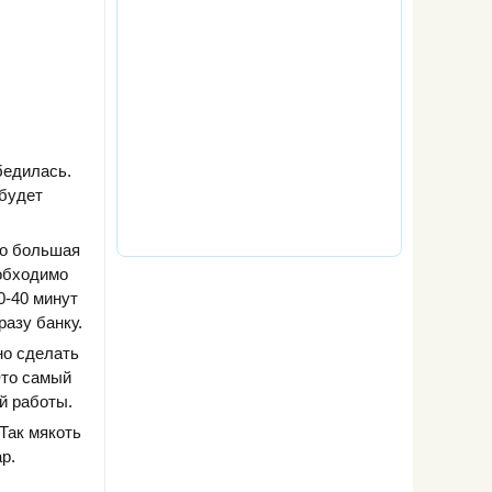
бедилась.
 будет
то большая
еобходимо
0-40 минут
разу банку.
но сделать
Это самый
й работы.
Так мякоть
р.