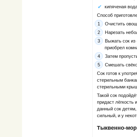
кипяченая вода
Способ приготовле
Очистить овощ
Нарезать небо
Выжать сок из
приобрел комн
Затем пропуст
Смешать свёко
Сок готов к употре
стерильным банкам
стерильными кры
Такой сок подойдё
придаст лёгкость 
данный сок детям,
сильный, и у неко
Тыквенно-мор