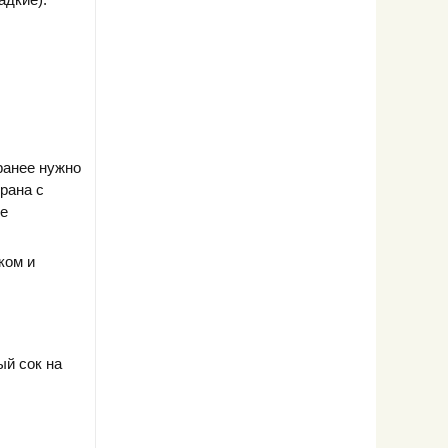
.
аранее нужно
брана с
ое
ком и
ый сок на