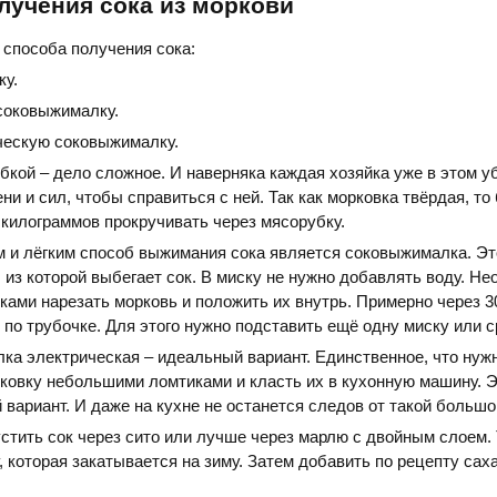
лучения сока из моркови
способа получения сока:
ку.
соковыжималку.
ческую соковыжималку.
бкой – дело сложное. И наверняка каждая хозяйка уже в этом у
и и сил, чтобы справиться с ней. Так как морковка твёрдая, то
 килограммов прокручивать через мясорубку.
 и лёгким способ выжимания сока является соковыжималка. Э
, из которой выбегает сок. В миску не нужно добавлять воду. Н
ами нарезать морковь и положить их внутрь. Примерно через 3
 по трубочке. Для этого нужно подставить ещё одну миску или с
ка электрическая – идеальный вариант. Единственное, что нуж
рковку небольшими ломтиками и класть их в кухонную машину. 
 вариант. И даже на кухне не останется следов от такой большо
стить сок через сито или лучше через марлю с двойным слоем. 
, которая закатывается на зиму. Затем добавить по рецепту саха