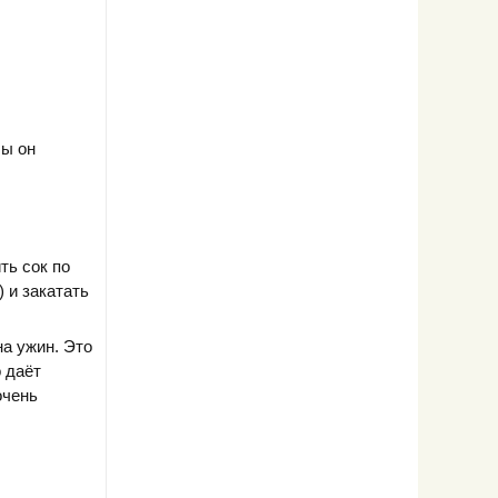
бы он
ть сок по
 и закатать
на ужин. Это
 даёт
очень