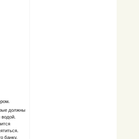
ером.
орые должны
 водой.
нится
ятиться.
о банку,