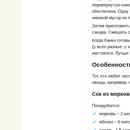
перевернутую книз
обеспечена. Одну 
никакой мусор не п
Затем приготовить
сахара. Смешать с
Когда банки готов
(у всех разные: у 
настоялся. Лучше 
Особенности
Тот, кто любит эк
овощи, например, 
Сок из морков
Понадобится:
морковь – 2 ки
яблоко – 6 кил
сахар – 1,5 ст