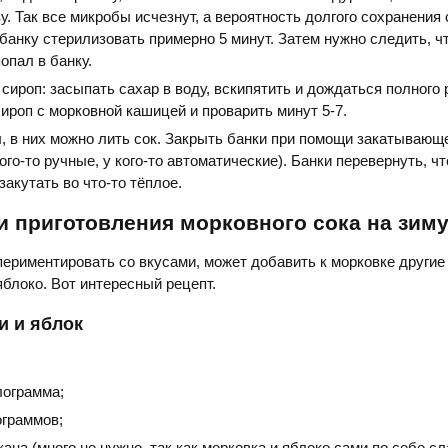
у. Так все микробы исчезнут, а вероятность долгого сохранения 
банку стерилизовать примерно 5 минут. Затем нужно следить, ч
опал в банку.
 сироп: засыпать сахар в воду, вскипятить и дождаться полного
ироп с морковной кашицей и проварить минут 5-7.
ы, в них можно лить сок. Закрыть банки при помощи закатываю
кого-то ручные, у кого-то автоматические). Банки перевернуть, ч
закутать во что-то тёплое.
 приготовления морковного сока на зим
спериментировать со вкусами, может добавить к морковке други
яблоко. Вот интересный рецепт.
и и яблок
лограмма;
ограммов;
акана (много не нужно, так как морковка и яблоко сами по себе сл