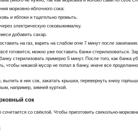
ния морковно-яблочного сока:
ковь и яблоки и тщательно промыть.
 через электрическую соковыжималку.
смеси добавить сахар.
ставить на газ, варить на слабом огне 7 минут после закипания
о всё готовится, можно уже поставить банки стерилизоваться. З
банку стерилизовать примерно 5 минут. После того, как банка у
ть, чтобы никакой мусор не попал в банку, иначе все проделанн
ы, вылить в них сок, закатать крышки, перевернуть книзу горлыш
лым, например, зимней курткой.
рковный сок
 сочетается со свёклой. Чтобы приготовить свекольно-морковн
:
;