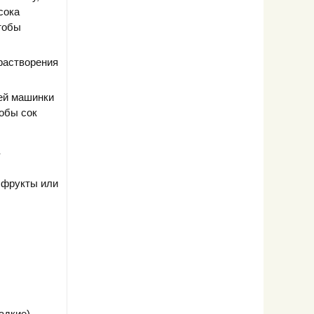
сока
тобы
 растворения
щей машинки
тобы сок
у
е фрукты или
адкие).