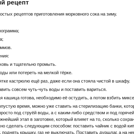
ий рецепт
остых рецептов приготовления морковного сока на зиму.
лограмма;
а;
аммов.
ния:
ковь и тщательно промыть.
оды или потереть на мелкой тёрке.
тке кастрюлю ещё раз, даже если она стояла чистой в шкафу.
вить совсем чуть-чуть воды и поставить вариться.
я кашица готова, необходимо её остудить, а потом взбить микс
впустую время, можно уже ставить на стерилизацию банки, кот
росто под струёй воды, а с каким-либо средством и под горячей
жнейший этап в заготовке, который влияет на то, сколько сохра
жно сделать следующим способом: поставить чайник с водой кип
, поднять крышку, газ не выключать. Поставить дуршлаг, а на нег