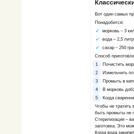
Классическ
Вот один самых пр
Понадобится:
морковь – 3 ки
вода – 2,5 литр
сахар – 250 гр
Способ приготовле
Почистить мор
Измельчить пл
Промыть в кипя
В морковь доба
Когда сваренна
Чтобы не тратить 
быть промыты не п
Стерилизация – ва
заготовка. Это мо
Когда вода закипит