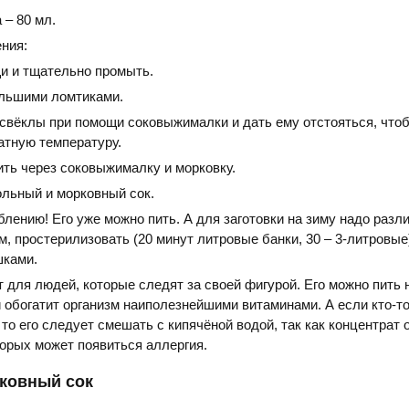
 – 80 мл.
ния:
и и тщательно промыть.
льшими ломтиками.
 свёклы при помощи соковыжималки и дать ему отстояться, что
атную температуру.
ить через соковыжималку и морковку.
льный и морковный сок.
блению! Его уже можно пить. А для заготовки на зиму надо разли
, простерилизовать (20 минут литровые банки, 30 – 3-литровые)
шками.
т для людей, которые следят за своей фигурой. Его можно пить 
и обогатит организм наиполезнейшими витаминами. А если кто-то
 то его следует смешать с кипячёной водой, так как концентрат 
торых может появиться аллергия.
ковный сок