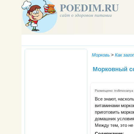
POEDIM.RU
сайт о здоровом питании
Морковь
>
Как заго
Морковный со
Размещено:
trofimovanya
Все знают, насколь
витаминами морков
приготовить морко
домашних условиях
Между тем, это не 
Содержание: