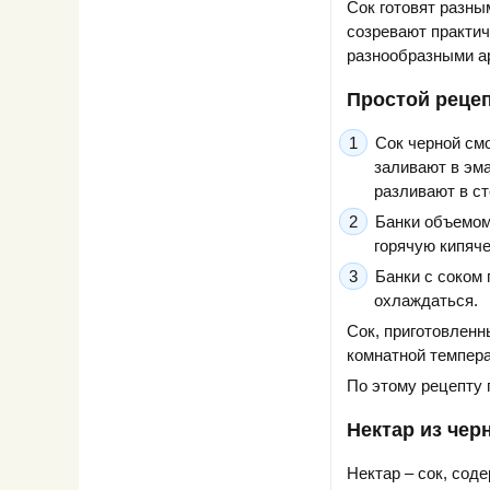
Сок готовят разны
созревают практич
разнообразными а
Простой рецеп
Сок черной см
заливают в эма
разливают в с
Банки объемом 
горячую кипяче
Банки с соком
охлаждаться.
Сок, приготовленн
комнатной темпера
По этому рецепту 
Нектар из че
Нектар – сок, сод