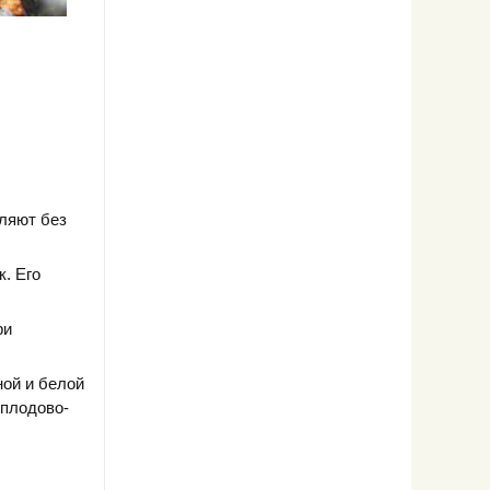
бляют без
. Его
ри
ной и белой
 плодово-