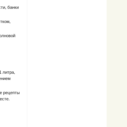
ти, банки
тком,
волновой
 литра,
ением
ые рецепты
есте.