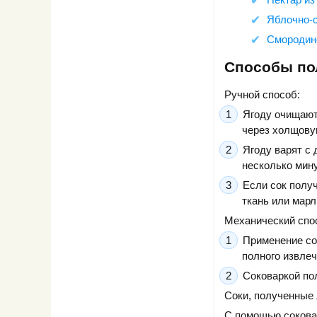
Яблочно-
Смородино
Способы по
Ручной способ:
Ягоду очищают
через холщову
Ягоду варят с
несколько мину
Если сок полу
ткань или марл
Механический спо
Применение со
полного извлеч
Соковаркой по
Соки, полученные
С помощью соковар