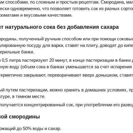
ми способами, по сложным и простым рецептам. Смородина, ма
ески одновременно, что позволяет готовить сок из разных сорто
роматами и вкусовыми качествами.
т натурального сока без добавления сахара
ородины, полученный ручным способом или при помощи соковы
лированную посуду для варки, ставят на плиту, доводят до кипе
терильные банки.
0,5 литра пастеризуют 20 минут, в конце пастеризации в банки
ную воду (объем сока в банках уменьшается за счет испарения
 герметично закрывают, переворачивают вверх донышком, ставя
ый путем пастеризации, можно хранить в домашних условиях, п
туре, в темном месте.
получается концентрированный сок, при употреблении его разво
рной смородины
ержащий до 50% воды и сахар.