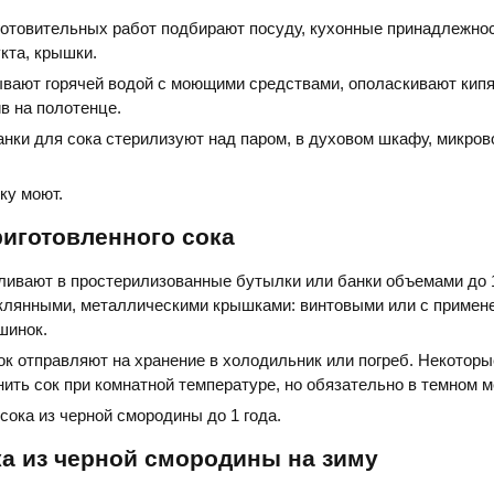
отовительных работ подбирают посуду, кухонные принадлежнос
укта, крышки.
вают горячей водой с моющими средствами, ополаскивают кипя
в на полотенце.
анки для сока стерилизуют над паром, в духовом шкафу, микро
ку моют.
иготовленного сока
аливают в простерилизованные бутылки или банки объемами до 1
клянными, металлическими крышками: винтовыми или с примен
шинок.
ок отправляют на хранение в холодильник или погреб. Некотор
ить сок при комнатной температуре, но обязательно в темном м
сока из черной смородины до 1 года.
а из черной смородины на зиму