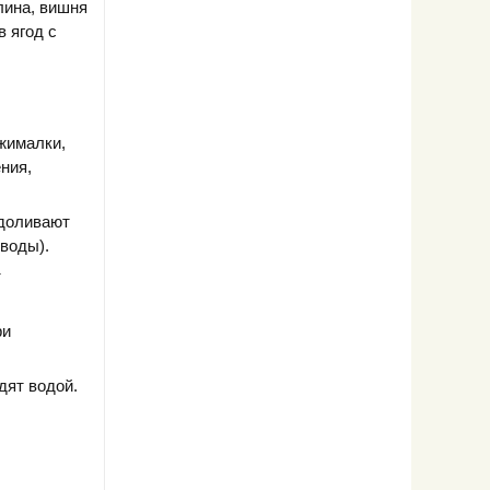
лина, вишня
в ягод с
жималки,
ния,
 доливают
 воды).
т
ри
дят водой.