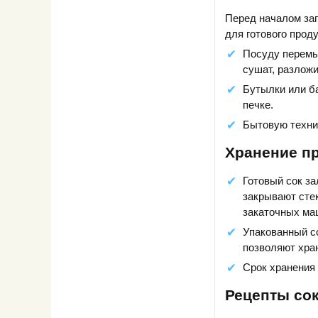
Перед началом заг
для готового прод
Посуду перемы
сушат, разложи
Бутылки или б
печке.
Бытовую техни
Хранение пр
Готовый сок з
закрывают сте
закаточных ма
Упакованный с
позволяют хран
Срок хранения 
Рецепты сок