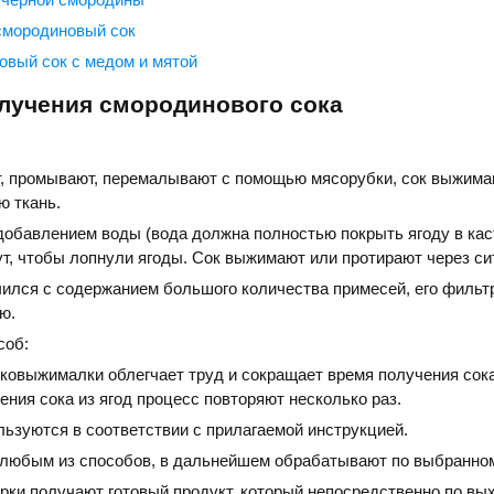
смородиновый сок
вый сок с медом и мятой
лучения смородинового сока
, промывают, перемалывают с помощью мясорубки, сок выжима
ю ткань.
 добавлением воды (вода должна полностью покрыть ягоду в ка
т, чтобы лопнули ягоды. Сок выжимают или протирают через си
чился с содержанием большого количества примесей, его фильт
ю.
соб:
ковыжималки облегчает труд и сокращает время получения сока
ения сока из ягод процесс повторяют несколько раз.
льзуются в соответствии с прилагаемой инструкцией.
 любым из способов, в дальнейшем обрабатывают по выбранном
ки получают готовый продукт, который непосредственно по вы