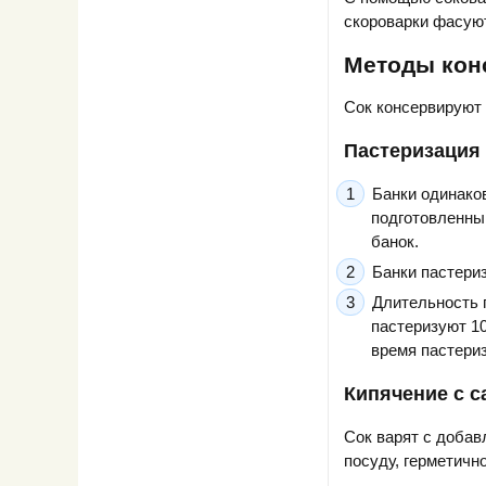
скороварки фасуют
Методы кон
Сок консервируют
Пастеризация 
Банки одинаков
подготовленны
банок.
Банки пастериз
Длительность 
пастеризуют 1
время пастери
Кипячение с с
Сок варят с добав
посуду, герметичн