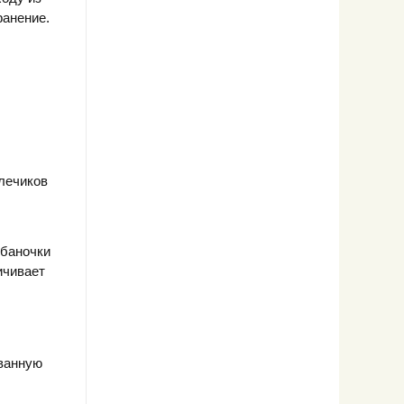
ранение.
лечиков
 баночки
ичивает
ованную