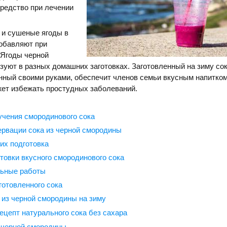
редство при лечении
 и сушеные ягоды в
добавляют при
 Ягоды черной
уют в разных домашних заготовках. Заготовленный на зиму сок
ный своими руками, обеспечит членов семьи вкусным напитком
жет избежать простудных заболеваний.
чения смородинового сока
рвации сока из черной смородины
их подготовка
отовки вкусного смородинового сока
льные работы
готовленного сока
 из черной смородины на зиму
ецепт натурального сока без сахара
 черной смородины