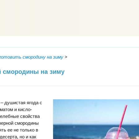
аготовить смородину на зиму
>
й смородины на зиму
– душистая ягода с
матом и кисло-
Целебные свойства
 черной смородины
ть ее не только в
десерта, но и как