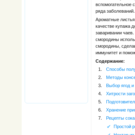
вспомогательное с
ряда заболеваний.
Ароматные листья
качестве купажа 
заваривании чаев.
смородины использ
смородины, сделан
иммунитет и помо
Содержание:
Способы полу
Методы консе
Выбор ягод и 
Хитрости заг
Подготовите
Хранение при
Рецепты сока
Простой р
Нектар из