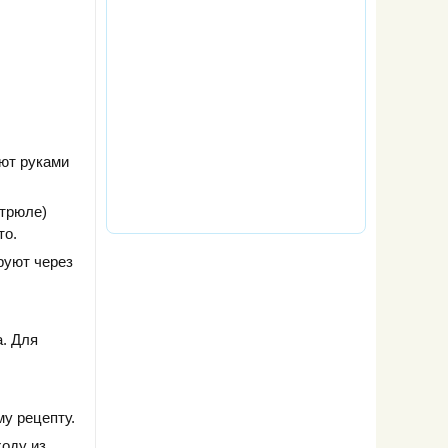
ют руками
стрюле)
то.
руют через
. Для
у рецепту.
ходу из