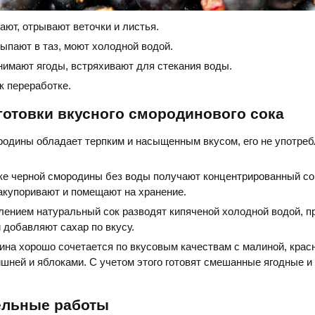
ают, отрывают веточки и листья.
ыпают в таз, моют холодной водой.
имают ягоды, встряхивают для стекания воды.
к переработке.
готовки вкусного смородинового сока
родины обладает терпким и насыщенным вкусом, его не употре
ке черной смородины без воды получают концентрированный сок
акупоривают и помещают на хранение.
лением натуральный сок разводят кипяченой холодной водой, п
 добавляют сахар по вкусу.
ина хорошо сочетается по вкусовым качествам с малиной, крас
шней и яблоками. С учетом этого готовят смешанные ягодные и
ельные работы