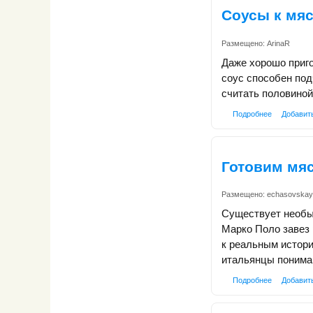
Соусы к мя
Размещено:
ArinaR
Даже хорошо приго
соус способен под
считать половиной
Подробнее
Добавит
Готовим мя
Размещено:
echasovskay
Существует необыч
Марко Поло завез 
к реальным истори
итальянцы понимаю
Подробнее
Добавит