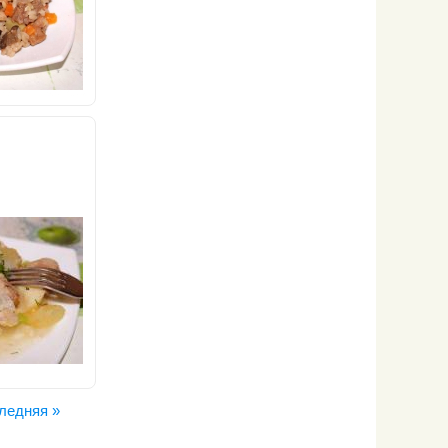
ледняя »