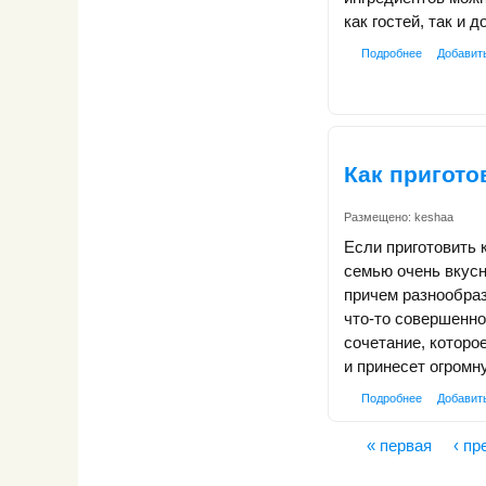
как гостей, так и 
Подробнее
Добавит
Как пригото
Размещено:
keshaa
Если приготовить 
семью очень вкус
причем разнообраз
что-то совершенн
сочетание, которо
и принесет огромн
Подробнее
Добавит
« первая
‹ п
Страницы