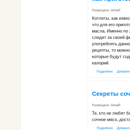
Размещено:
ArinaR
Котлеты, как изве
что для его приго
масла. Именно по 
следят за своей ф
употреблять данно
рецепты, то можно
которые будут со
калорий.
Подробнее
Добавит
Секреты со
Размещено:
ArinaR
Те, кто не любят 
сочное мясо, дост
Подробнее
Добавит