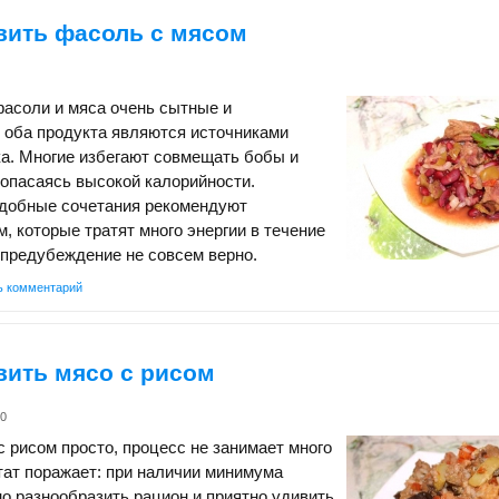
вить фасоль с мясом
асоли и мяса очень сытные и
 оба продукта являются источниками
а. Многие избегают совмещать бобы и
опасаясь высокой калорийности.
одобные сочетания рекомендуют
, которые тратят много энергии в течение
 предубеждение не совсем верно.
ь комментарий
вить мясо с рисом
k0
с рисом просто, процесс не занимает много
тат поражает: при наличии минимума
о разнообразить рацион и приятно удивить