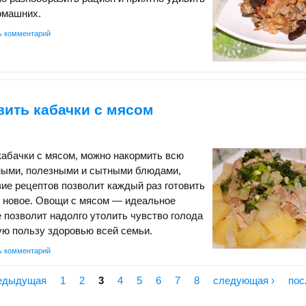
домашних.
ь комментарий
вить кабачки с мясом
кабачки с мясом, можно накормить всю
ными, полезными и сытными блюдами,
ие рецептов позволит каждый раз готовить
о новое. Овощи с мясом — идеальное
е позволит надолго утолить чувство голода
ую пользу здоровью всей семьи.
ь комментарий
редыдущая
1
2
3
4
5
6
7
8
следующая ›
пос