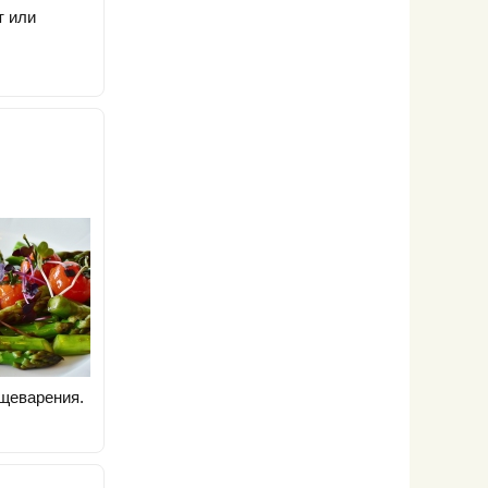
т или
щеварения.