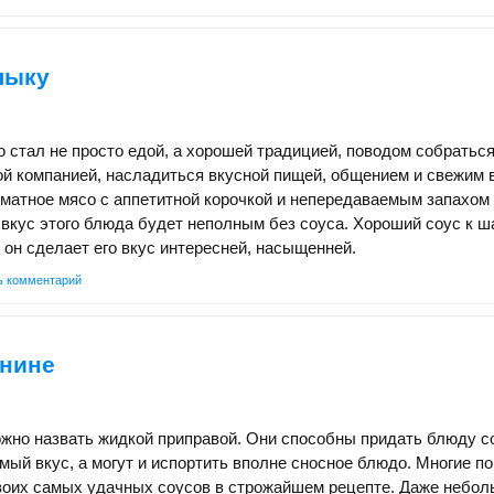
лыку
стал не просто едой, а хорошей традицией, поводом собратьс
й компанией, насладиться вкусной пищей, общением и свежим 
матное мясо с аппетитной корочкой и непередаваемым запахом
 вкус этого блюда будет неполным без соуса. Хороший соус к 
 он сделает его вкус интересней, насыщенней.
ь комментарий
инине
ожно назвать жидкой приправой. Они способны придать блюду 
мый вкус, а могут и испортить вполне сносное блюдо. Многие п
воих самых удачных соусов в строжайшем рецепте. Даже небо