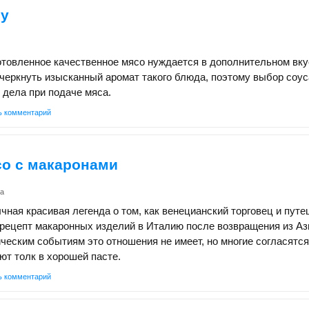
су
товленное качественное мясо нуждается в дополнительном вку
черкнуть изысканный аромат такого блюда, поэтому выбор соу
 дела при подаче мяса.
ь комментарий
со с макаронами
a
ная красивая легенда о том, как венецианский торговец и пут
рецепт макаронных изделий в Италию после возвращения из Аз
ческим событиям это отношения не имеет, но многие согласятся
т толк в хорошей пасте.
ь комментарий