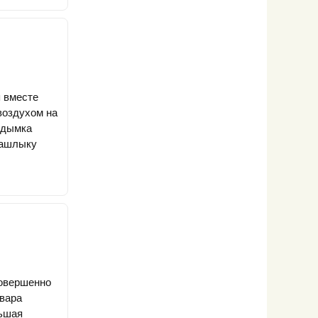
я вместе
воздухом на
 дымка
шашлыку
совершенно
овара
льшая