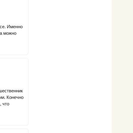
се. Именно
са можно
ешественник
ии. Конечно
, что