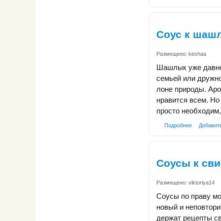
Соус к шаш
Размещено:
keshaa
Шашлык уже давно 
семьей или дружно
лоне природы. Аро
нравится всем. Но
просто необходим,
Подробнее
Добавит
Соусы к св
Размещено:
viktoriya14
Соусы по праву м
новый и неповтори
держат рецепты с