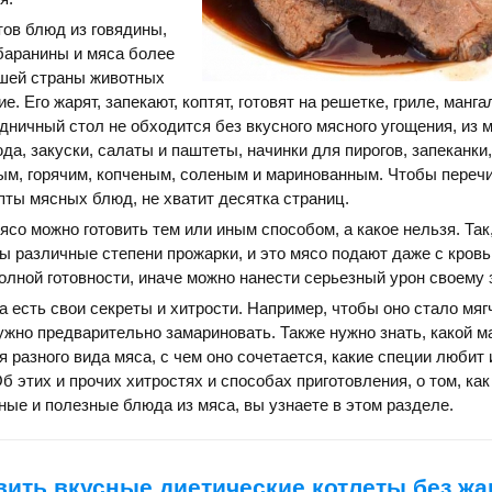
ов блюд из говядины,
баранины и мяса более
ашей страны животных
. Его жарят, запекают, коптят, готовят на решетке, гриле, манг
здничный стол не обходится без вкусного мясного угощения, из м
а, закуски, салаты и паштеты, начинки для пирогов, запеканки,
ым, горячим, копченым, соленым и маринованным. Чтобы переч
ты мясных блюд, не хватит десятка страниц.
ясо можно готовить тем или иным способом, а какое нельзя. Так
ы различные степени прожарки, и это мясо подают даже с кровь
олной готовности, иначе можно нанести серьезный урон своему
а есть свои секреты и хитрости. Например, чтобы оно стало мяг
нужно предварительно замариновать. Также нужно знать, какой 
 разного вида мяса, с чем оно сочетается, какие специи любит 
б этих и прочих хитростях и способах приготовления, о том, как
чные и полезные блюда из мяса, вы узнаете в этом разделе.
вить вкусные диетические котлеты без жа