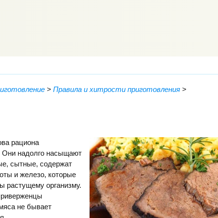
риготовление
>
Правила и хитрости приготовления
>
ова рациона
 Они надолго насыщают
ые, сытные, содержат
оты и железо, которые
ы растущему организму.
 приверженцы
 мяса не бывает
я.