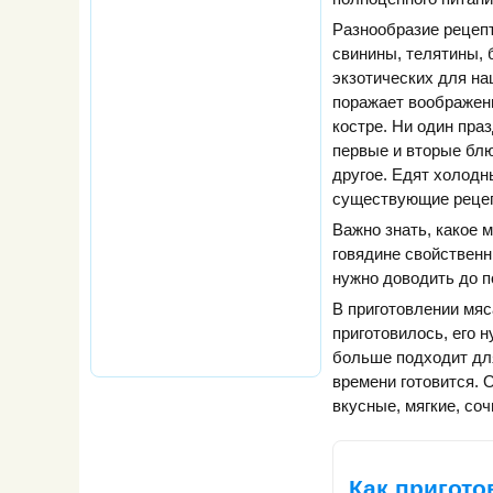
Разнообразие рецепт
свинины, телятины, 
экзотических для н
поражает воображение
костре. Ни один пра
первые и вторые блюд
другое. Едят холодн
существующие рецеп
Важно знать, какое м
говядине свойственн
нужно доводить до п
В приготовлении мяс
приготовилось, его 
больше подходит для
времени готовится. О
вкусные, мягкие, со
Как пригото