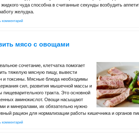
 жидкого чуда способна в считанные секунды возбудить аппети
работу желудка.
ь комментарий
вить мясо с овощами
еальное сочетание, клетчатка помогает
рить тяжелую мясную пищу, вывести
н и токсины. Мясные блюда необходимы
держания сил, развития мышечной массы и
 пищеварительного тракта. Это основной
 ценных аминокислот. Овощи насыщают
ми и минералами, их обязательно нужно
евный рацион для нормализации работы кишечника и органов пи
ь комментарий