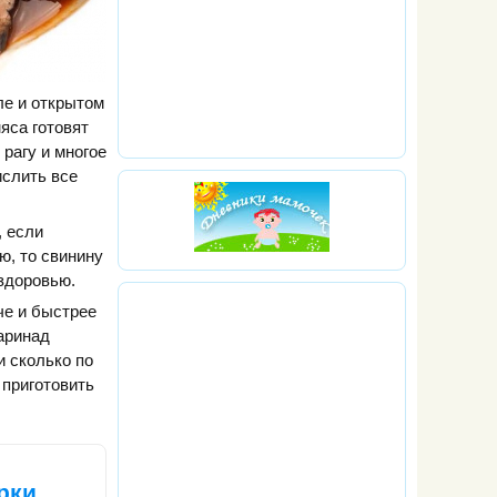
але и открытом
яса готовят
 рагу и многое
ислить все
, если
ю, то свинину
 здоровью.
че и быстрее
маринад
и сколько по
 приготовить
рки