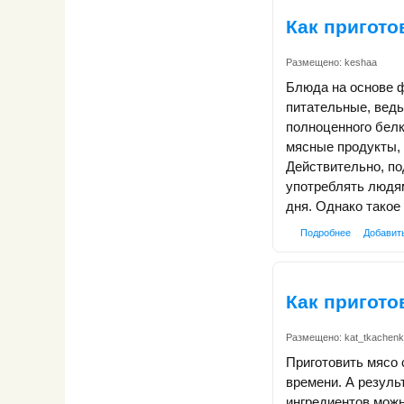
Как пригото
Размещено:
keshaa
Блюда на основе ф
питательные, ведь
полноценного белк
мясные продукты, 
Действительно, п
употреблять людям
дня. Однако такое
Подробнее
Добавит
Как пригото
Размещено:
kat_tkachen
Приготовить мясо 
времени. А резуль
ингредиентов можн