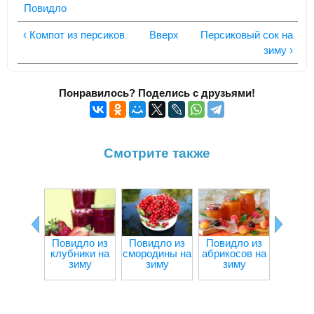
Повидло
‹ Компот из персиков
Вверх
Персиковый сок на
зиму ›
Понравилось? Поделись с друзьями!
Смотрите также
Повидло из
Повидло из
Повидло из
Повид
клубники на
смородины на
абрикосов на
тыкв
зиму
зиму
зиму
зи