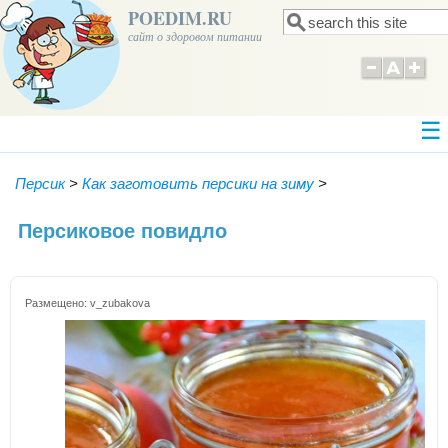
POEDIM.RU
Поиск
Форма поиска
сайт о здоровом питании
Персик
>
Как заготовить персики на зиму
>
Персиковое повидло
Размещено:
v_zubakova