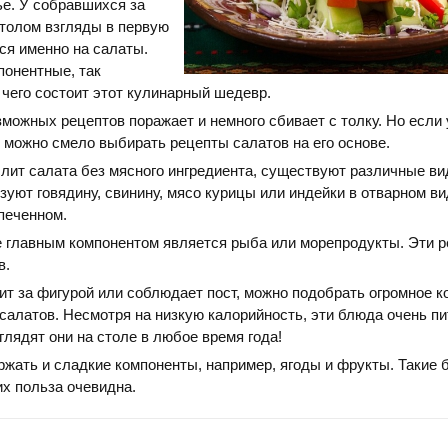
е. У собравшихся за
толом взгляды в первую
ся именно на салаты.
понентные, так
з чего состоит этот кулинарный шедевр.
можных рецептов поражает и немного сбивает с толку. Но если 
 можно смело выбирать рецепты салатов на его основе.
слит салата без мясного ингредиента, существуют различные ви
уют говядину, свинину, мясо курицы или индейки в отварном ви
печенном.
е главным компонентом является рыба или морепродукты. Эти 
в.
дит за фигурой или соблюдает пост, можно подобрать огромное 
салатов. Несмотря на низкую калорийность, эти блюда очень пи
лядят они на столе в любое время года!
ржать и сладкие компоненты, например, ягоды и фрукты. Такие 
их польза очевидна.