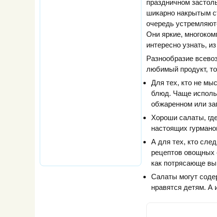
праздничном застоль
шикарно накрытым с
очередь устремляют
Они яркие, многоком
интересно узнать, и
Разнообразие всевоз
любимый продукт, то
Для тех, кто не мы
блюд. Чаще использ
обжаренном или за
Хороши салаты, гд
настоящих гурмано
А для тех, кто сле
рецептов овощных 
как потрясающе выг
Салаты могут соде
нравятся детям. А 