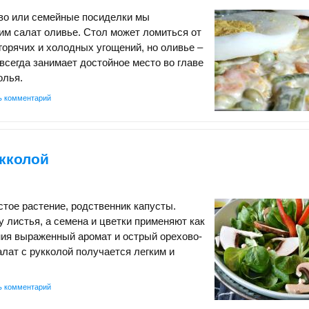
во или семейные посиделки мы
им салат оливье. Стол может ломиться от
горячих и холодных угощений, но оливье –
 всегда занимает достойное место во главе
олья.
ь комментарий
кколой
стое растение, родственник капусты.
 листья, а семена и цветки применяют как
ния выраженный аромат и острый орехово-
алат с рукколой получается легким и
ь комментарий