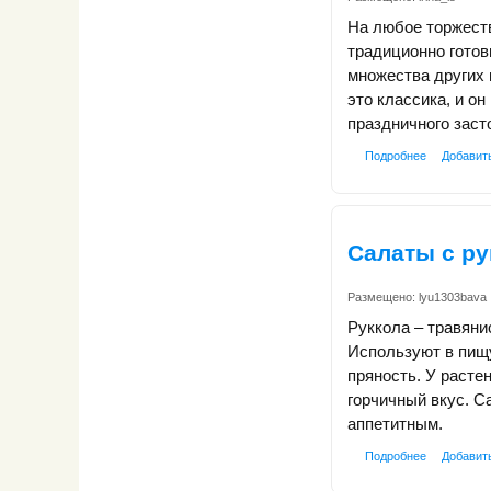
На любое торжест
традиционно готов
множества других 
это классика, и он
праздничного заст
Подробнее
Добавит
Салаты с ру
Размещено:
lyu1303bava
Руккола – травяни
Используют в пищу
пряность. У расте
горчичный вкус. С
аппетитным.
Подробнее
Добавит