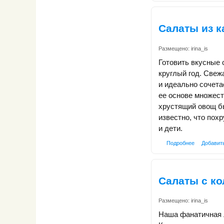
Салаты из к
Размещено:
irina_is
Готовить вкусные 
круглый год. Свеж
и идеально сочета
ее основе множест
хрустящий овощ б
известно, что пох
и дети.
Подробнее
Добавит
Салаты с к
Размещено:
irina_is
Наша фанатичная л