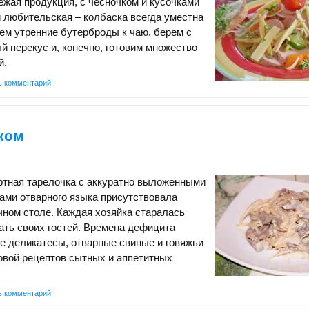
ежая продукция, с чесночком и кусочками
и любительская – колбаска всегда уместна
ем утренние бутерброды к чаю, берем с
й перекус и, конечно, готовим множество
й.
ь комментарий
ком
ртная тарелочка с аккуратно выложенными
ами отварного языка присутствовала
чном столе. Каждая хозяйка старалась
ать своих гостей. Времена дефицита
е деликатесы, отварные свиные и говяжьи
овой рецептов сытных и аппетитных
ь комментарий