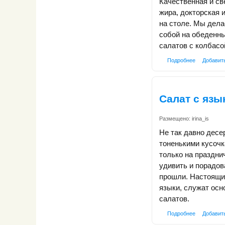
Качественная и св
жира, докторская 
на столе. Мы дела
собой на обеденны
салатов с колбасо
Подробнее
Добавит
Салат с язы
Размещено:
irina_is
Не так давно десе
тоненькими кусочк
только на праздни
удивить и порадов
прошли. Настоящи
языки, служат осн
салатов.
Подробнее
Добавит