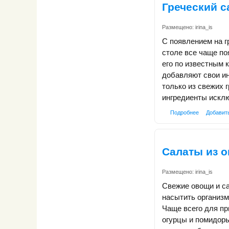
Греческий с
Размещено:
irina_is
С появлением на г
столе все чаще по
его по известным 
добавляют свои ин
только из свежих г
ингредиенты искл
Подробнее
Добавит
Салаты из 
Размещено:
irina_is
Свежие овощи и са
насытить организ
Чаще всего для пр
огурцы и помидоры