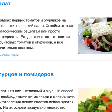
алат
рядках первых томатов и огурчиков на
является греческий салат. Хозяйки готовят
классическим рецептам или просто
гредиенты. Его достоинство – готовится
рунтовых томатов и огурчиков, а все
ючительно полезны.
ь комментарий
огурцов и помидоров
латы из них – отличный и вкусный способ
м необходимыми витаминами и минералами.
иготовления легких салатов используются
. На их основе придумано множество