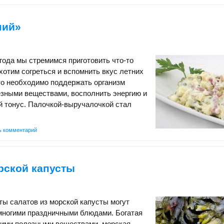
ний»
года мы стремимся приготовить что-то
 хотим согреться и вспомнить вкус летних
то необходимо поддержать организм
езными веществами, восполнить энергию и
й тонус. Палочкой-выручалочкой стал
ь комментарий
рской капусты
ы салатов из морской капусты могут
многими праздничными блюдами. Богатая
гими полезными веществами, морская