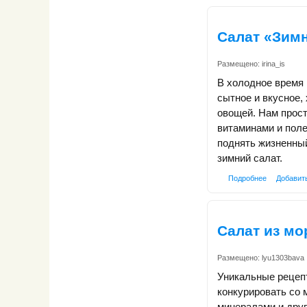
Салат «Зим
Размещено:
irina_is
В холодное время 
сытное и вкусное,
овощей. Нам прос
витаминами и пол
поднять жизненны
зимний салат.
Подробнее
Добавит
Салат из мо
Размещено:
lyu1303bava
Уникальные рецепт
конкурировать со 
минералами и дру