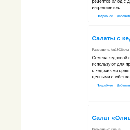
рецептов блюд с 
ингредиентов.
Подробнее
Добавит
Салаты с к
Размещено:
lyu1303bava
Семена кедровой 
используют для п
с кедровыми ореш
ценными свойства
Подробнее
Добавит
Салат «Оли
Размещено:
irina_is