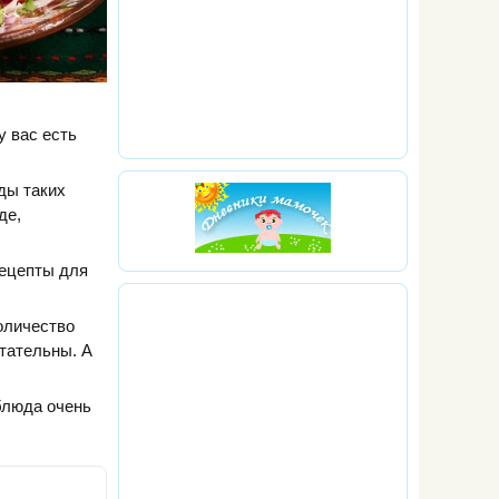
у вас есть
ды таких
де,
рецепты для
количество
тательны. А
блюда очень