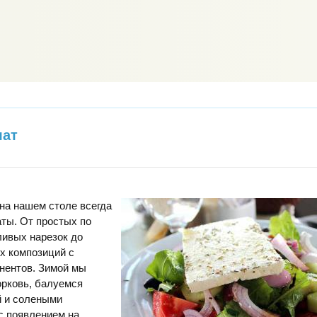
лат
на нашем столе всегда
ты. От простых по
ливых нарезок до
х композиций с
нентов. Зимой мы
орковь, балуемся
й и солеными
 с появлением на