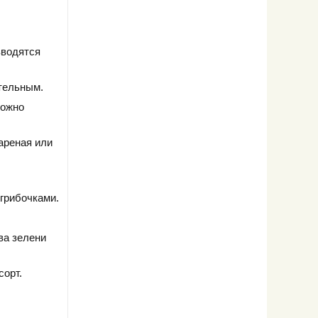
вводятся
ательным.
можно
ареная или
грибочками.
ва зелени
орт.