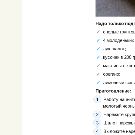
Надо только под
спелые грунтов
4 молоденьких 
лук шалот;
кусочек в 200 г
маслины с кост
орегано;
лимонный сок и
Приготовление:
Работу начните
молотый черный
Нарежьте круп
Шалот нарежьт
Выложите наре