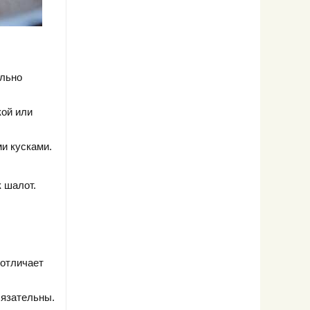
ольно
кой или
и кусками.
 шалот.
 отличает
бязательны.