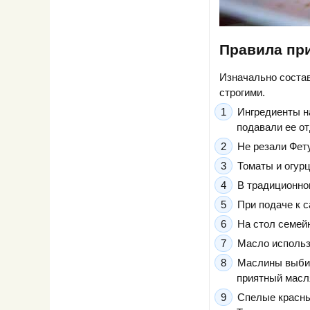
Правила при
Изначально состав
строгими.
Ингредиенты н
подавали ее от
Не резали Фет
Томаты и огурц
В традиционном
При подаче к 
На стол семей
Масло использ
Маслины выбир
приятный масл
Спелые красны