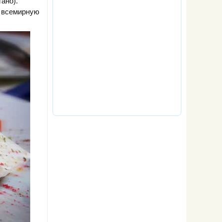
ано).
ь всемирную