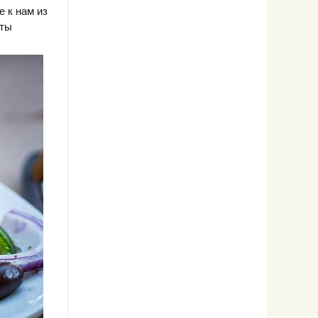
 к нам из
нты