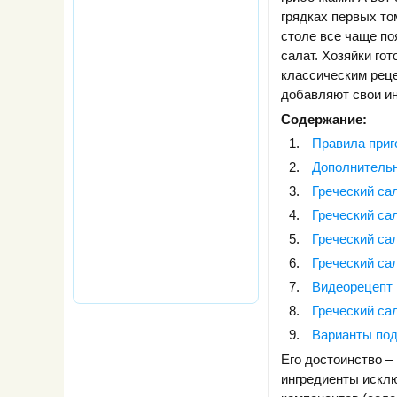
грядках первых то
столе все чаще по
салат. Хозяйки гот
классическим рец
добавляют свои и
Содержание:
Правила приг
Дополнитель
Греческий са
Греческий сал
Греческий са
Греческий са
Видеорецепт 
Греческий са
Варианты под
Его достоинство – 
ингредиенты искл