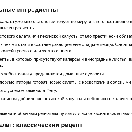
ьные ингредиенты
салата уже много столетий кочует по миру, и в него постепенно 
ные ингредиенты.
стового салата или пекинской капусты стало практически обяз
вычными стали в составе разноцветные сладкие перцы. Салат 
ломкой красного или желтого цвета.
пты, в которых присутствуют каперсы и виноградные листья, в
ка.
 хлеба к салату предлагаются домашние сухарики.
спериментаторы готовят новые салаты с креветками и солеными 
а с успехом заменила Фету.
равилом добавление пекинской капусты и небольшого количест
аменить обычным репчатым луком или использовать салатный с
алат: классический рецепт