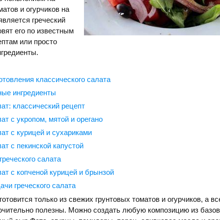
матов и огурчиков на
является греческий
овят его по известным
ептам или просто
нгредиенты.
отовления классического салата
ные ингредиенты
лат: классический рецепт
ат с укропом, мятой и орегано
лат с курицей и сухариками
лат с пекинской капустой
греческого салата
лат с копченой курицей и брынзой
ачи греческого салата
готовится только из свежих грунтовых томатов и огурчиков, а вс
ючительно полезны. Можно создать любую композицию из базов