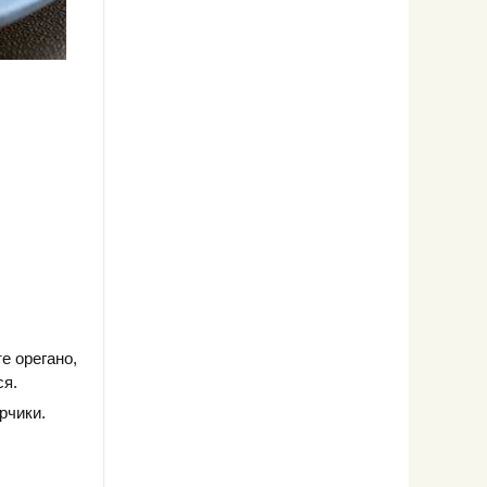
е орегано,
ся.
рчики.