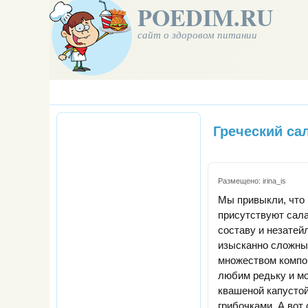
POEDIM.RU
сайт о здоровом питании
Греческий са
Размещено:
irina_is
Мы привыкли, что 
присутствуют сала
составу и незатей
изысканно сложны
множеством компо
любим редьку и м
квашеной капусто
грибочками. А вот