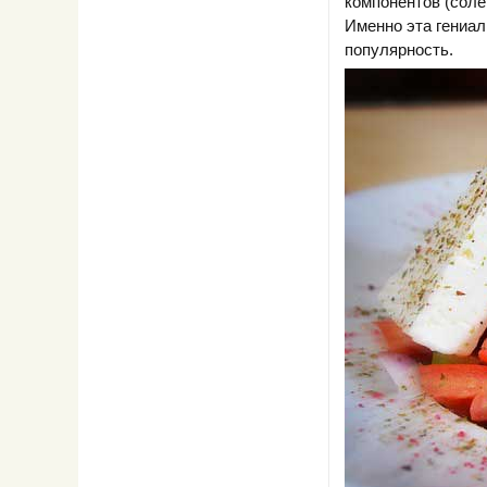
компонентов (соле
Именно эта гениал
популярность.