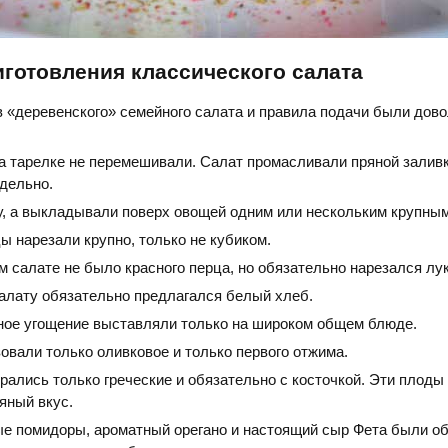
готовления классического салата
 «деревенского» семейного салата и правила подачи были дов
а тарелке не перемешивали. Салат промасливали пряной залив
дельно.
у, а выкладывали поверх овощей одним или нескольким крупным
ы нарезали крупно, только не кубиком.
 салате не было красного перца, но обязательно нарезался лук
салату обязательно предлагался белый хлеб.
ное угощение выставляли только на широком общем блюде.
овали только оливковое и только первого отжима.
ались только греческие и обязательно с косточкой. Эти плоды
яный вкус.
е помидоры, ароматный орегано и настоящий сыр Фета были о