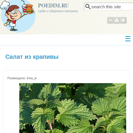
POEDIM.RU
Поиск
Форма поиска
сайт о здоровом питании
Салат из крапивы
Размещено:
irina_is