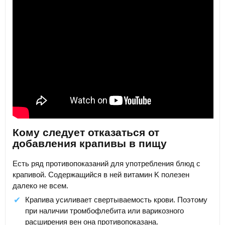
Кому следует отказаться от
добавления крапивы в пищу
Есть ряд противопоказаний для употребления блюд с
крапивой. Содержащийся в ней витамин K полезен
далеко не всем.
Крапива усиливает свертываемость крови. Поэтому
при наличии тромбофлебита или варикозного
расширения вен она противопоказана.