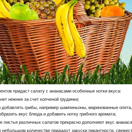
ентов придаст салату с ананасами особенные нотки вкуса:
нет нежнее за счет копченой грудинки;
о добавлять грибы, например шампиньоны, маринованные опята,
бразить вкус блюда и добавить нотку грибного аромата;
е листья различных салатов прекрасно дополняют вкус ананаса
в небольшом количестве придадут закуски пикантности, свежест