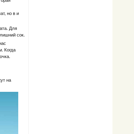
торая
т, но в и
ата. Для
 лишний сок.
нас
. Когда
очка.
ут на