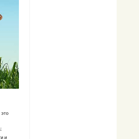
 это
;
и и