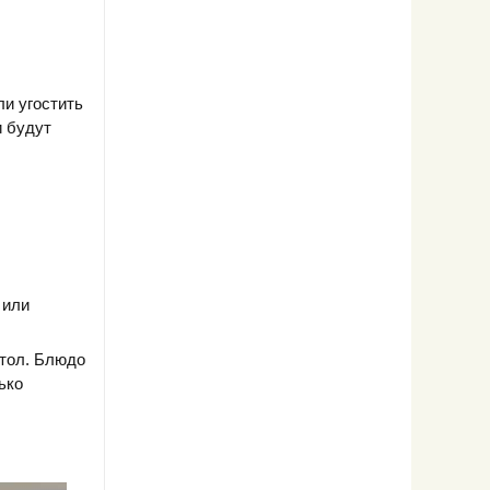
ли угостить
и будут
 или
стол. Блюдо
ько