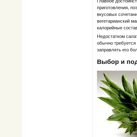
Главное достоинст
приготовления, п
вкусовых сочетани
вегетарианский ма
калорийные соста
Недостатком салат
обычно требуется 
заправлять его бо
Выбор и под