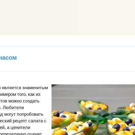
насом
и является знаменитым
имером того, как из
тов можно создать
. Любители
д могут попробовать
еский рецепт салата с
ей, а ценители
 определенно оценят