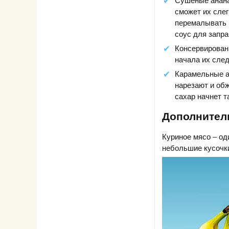
Сушеные анана
сможет их сле
перемалывать в
соус для запра
Консервирован
начала их след
Карамельные а
нарезают и об
сахар начнет т
Дополнител
Куриное мясо – од
небольшие кусочки