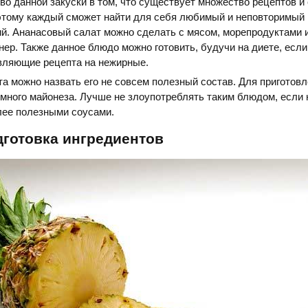
во данной закуски в том, что существует множество рецептов и
оэтому каждый сможет найти для себя любимый и неповторимый 
й. Ананасовый салат можно сделать с мясом, морепродуктами 
нер. Также данное блюдо можно готовить, будучи на диете, есл
вляющие рецепта на нежирные.
а можно назвать его не совсем полезный состав. Для приготов
много майонеза. Лучше не злоупотреблять таким блюдом, если 
лее полезными соусами.
готовка ингредиентов