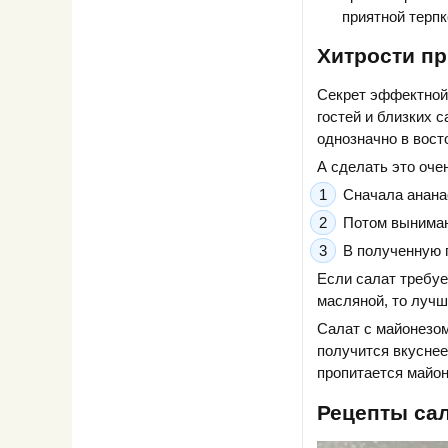
приятной терпк
Хитрости пр
Секрет эффектной 
гостей и близких с
однозначно в восто
А сделать это очен
Сначала ананас
Потом вынимаю
В полученную 
Если салат требуе
масляной, то лучш
Салат с майонезом
получится вкуснее
пропитается майон
Рецепты сал