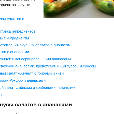
ариантов закуски.
сы салатов с
отовка ингредиентов
ные ингредиенты
готовления вкусных салатов с ананасом
тов с ананасами
урицей и консервированными ананасами
свежими ананасами, креветками и цитрусовым соусом
ый салат «Хелел» с грибами и киви
ыром Рокфор и ананасами
й салат с яйцами и крабовыми палочками
епт
нусы салатов с ананасами