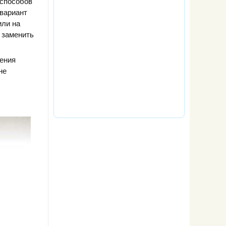
 способов
вариант
или на
и заменить
ления
не