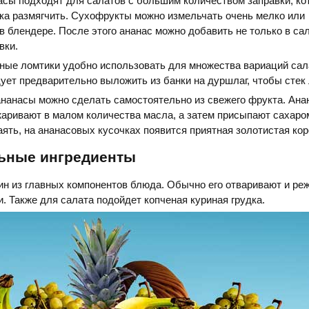
сы подходят для салатов с большим количеством заправки, ко
гка размягчить. Сухофрукты можно измельчать очень мелко или
 блендере. После этого ананас можно добавить не только в сала
вки.
ные ломтики удобно использовать для множества вариаций сал
ует предварительно выложить из банки на дуршлаг, чтобы стек
нанасы можно сделать самостоятельно из свежего фрукта. Ана
жаривают в малом количества масла, а затем присыпают сахаром
аять, на ананасовых кусочках появится приятная золотистая кор
ьные ингредиенты
ин из главных компонентов блюда. Обычно его отваривают и реж
. Также для салата подойдет копченая куриная грудка.