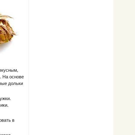
вкусным,
. На основе
вые дольки
ужки.
ики.
овать в