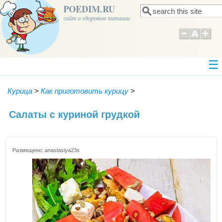
POEDIM.RU
Поиск
Форма поиска
сайт о здоровом питании
Курица
>
Как приготовить курицу
>
Салаты с куриной грудкой
Размещено:
anastasiya23s