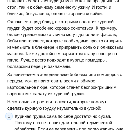
Подавать салаты из курицы можно как на праздничный
стол, так и к обычному семейному ужину. И гости, и
близкие, безусловно, оценят старания хозяйки.
Однако есть ряд блюд, с которыми салат из куриной
грудки будет особенно хорошо сочетаться. К примеру,
белое куриное мясо отлично могут дополнить фасоль,
бобы или горошек, которые необходимо просто отварить,
измельчить в блендере и приправить солью и оливковым
маслом. Также достойным вариантом станут овощи на
гриле. Лучше всего подходят к курице помидоры,
болгарский перец и баклажаны.
За неимением в холодильнике бобовых или помидоров с
перцем, можно приготовить всеми любимое
картофельное пюре, которое станет беспроигрышным
вариантом к салату из куриной грудки.
Некоторые хитрости и тонкости, которые помогут
сделать куриную грудку изумительно вкусной:
Куриная грудка сама по себе достаточно сухая.
Поэтому она не терпит длительной термической
обработки. Если ее переварить или долго жарить, она