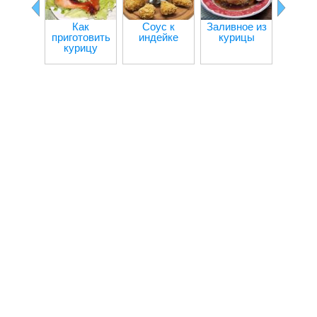
Как
Соус к
Заливное из
Кур
приготовить
индейке
курицы
кот
курицу