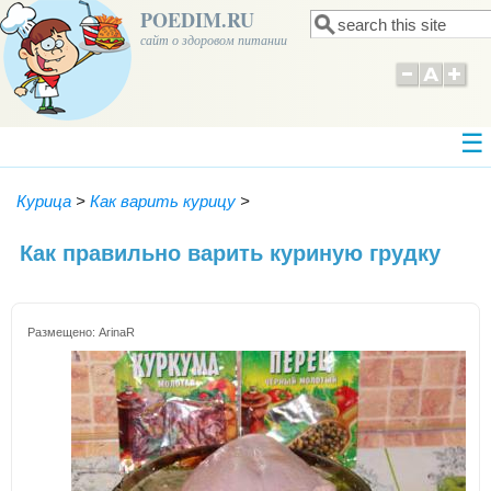
POEDIM.RU
Поиск
Форма поиска
сайт о здоровом питании
Курица
>
Как варить курицу
>
Как правильно варить куриную грудку
Размещено:
ArinaR