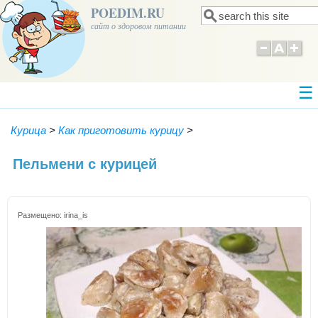
POEDIM.RU
Поиск
Форма поиска
сайт о здоровом питании
Курица
>
Как приготовить курицу
>
Пельмени с курицей
Размещено:
irina_is