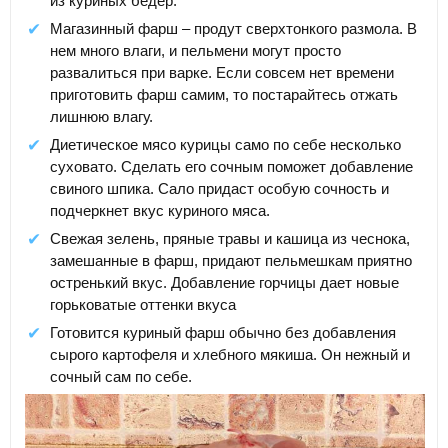
из куриных бедер.
Магазинный фарш – продут сверхтонкого размола. В
нем много влаги, и пельмени могут просто
развалиться при варке. Если совсем нет времени
приготовить фарш самим, то постарайтесь отжать
лишнюю влагу.
Диетическое мясо курицы само по себе несколько
суховато. Сделать его сочным поможет добавление
свиного шпика. Сало придаст особую сочность и
подчеркнет вкус куриного мяса.
Свежая зелень, пряные травы и кашица из чеснока,
замешанные в фарш, придают пельмешкам приятно
остренький вкус. Добавление горчицы дает новые
горьковатые оттенки вкуса
Готовится куриный фарш обычно без добавления
сырого картофеля и хлебного мякиша. Он нежный и
сочный сам по себе.