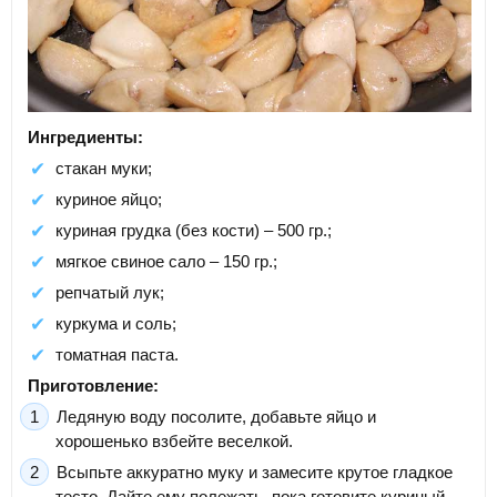
Ингредиенты:
стакан муки;
куриное яйцо;
куриная грудка (без кости) – 500 гр.;
мягкое свиное сало – 150 гр.;
репчатый лук;
куркума и соль;
томатная паста.
Приготовление:
Ледяную воду посолите, добавьте яйцо и
хорошенько взбейте веселкой.
Всыпьте аккуратно муку и замесите крутое гладкое
тесто. Дайте ему полежать, пока готовите куриный