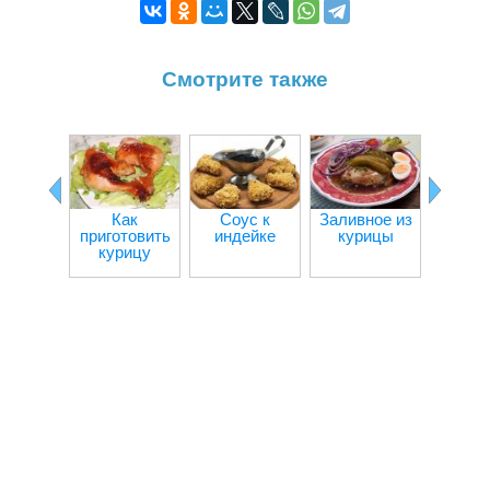
Смотрите также
Как
Соус к
Заливное из
Кур
приготовить
индейке
курицы
кот
курицу