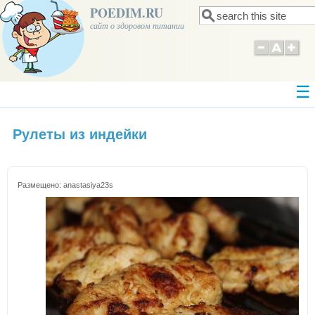
POEDIM.RU
Поиск
Форма поиска
сайт о здоровом питании
Рулеты из индейки
Размещено:
anastasiya23s