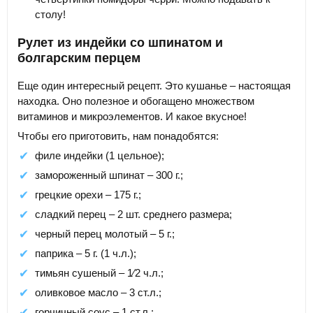
столу!
Рулет из индейки со шпинатом и
болгарским перцем
Еще один интересный рецепт. Это кушанье – настоящая
находка. Оно полезное и обогащено множеством
витаминов и микроэлементов. И какое вкусное!
Чтобы его приготовить, нам понадобятся:
филе индейки (1 цельное);
замороженный шпинат – 300 г.;
грецкие орехи – 175 г.;
сладкий перец – 2 шт. среднего размера;
черный перец молотый – 5 г.;
паприка – 5 г. (1 ч.л.);
тимьян сушеный – 1⁄2 ч.л.;
оливковое масло – 3 ст.л.;
горчичный соус – 1 ст.л.;