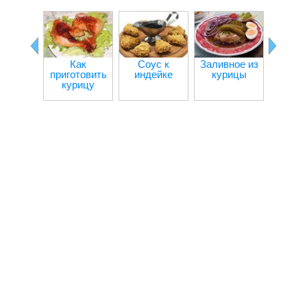
Как
Соус к
Заливное из
Кур
приготовить
индейке
курицы
кот
курицу